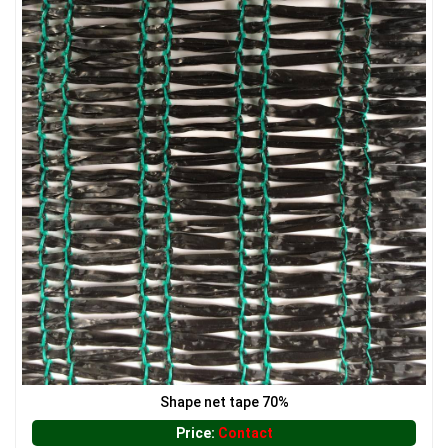
LƯỚI CHẮN NẮNG
LƯỚI CHẮN ĐỘNG VẬT
Shape net tape 70%
LƯỚI XÂY DỰNG
Price:
Contact