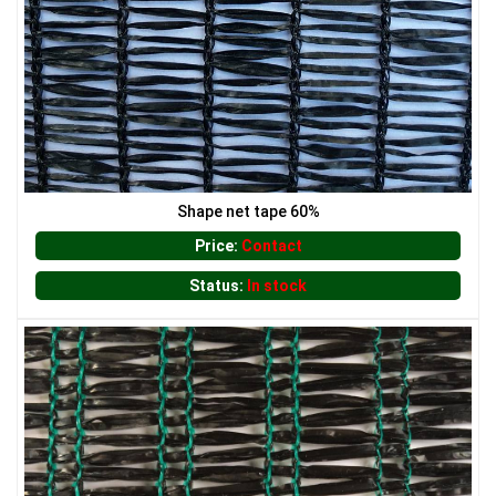
Shape net tape 60%
LƯỚI CHẮN CHIM
Price:
Contact
LƯỚI CHE NẮNG
Status:
In stock