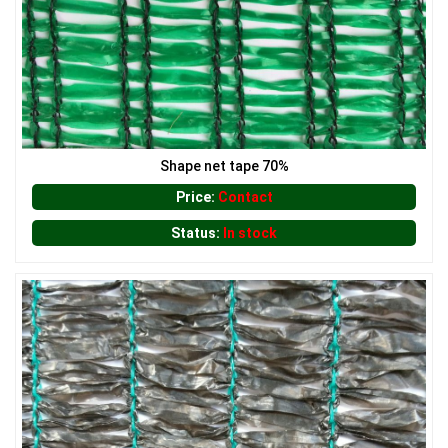
LƯỚI CHE NẮNG
Shape net tape 70%
Price:
Contact
Status:
In stock
LƯỚI HÀNG RÀO HÌNH CHỮ NHẬT