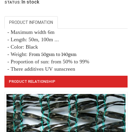
In stock
STATUS:
LƯỚI CHẮN ĐỘNG VẬT
PRODUCT INFOMATION
LƯỚI HÀNG RÀO HÌNH VUÔNG
- Maximum width 6m
- Length: 50m, 100m ...
- Color: Black
- Weight:
From 50gsm to 140gsm
- Proportion of sun: from 50% to 99%
- There additives UV sunscreen
PRODUCT RELATIONSHIP
LƯỚI XÂY DỰNG
LƯỚI NUÔI TRỒNG HẢI SẢN