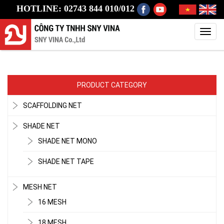
HOTLINE: 02743 844 010/012
Toggl
navig
PRODUCT CATEGORY
SCAFFOLDING NET
SHADE NET
SHADE NET MONO
LƯỚI CHẮN CHIM
SHADE NET TAPE
MESH NET
16 MESH
18 MESH