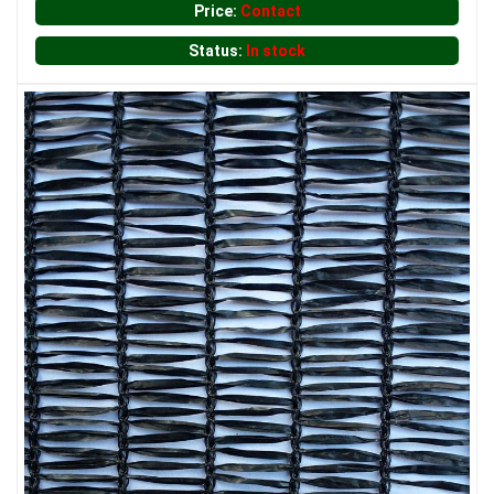
Price:
Contact
LƯỚI CHE NẮNG
Status:
In stock
LƯỚI CHẮN CÔN TRÙNG
LƯỚI HÀNG RÀO HÌNH CHỮ NHẬT
LƯỚI CHẮN CÔN TRÙNG