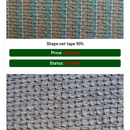
Shape net tape 90%
Price:
Contact
Status:
In stock