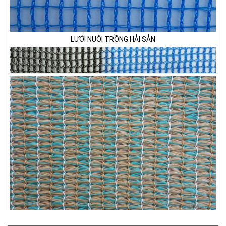
LƯỚI CHẮN GIÓ
LƯỚI CHE NẮNG