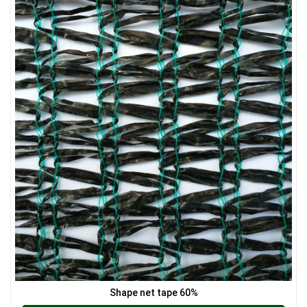
LƯỚI HÀNG RÀO HÌNH VUÔNG
LƯỚI CHẮN GIÓ
Shape net tape 60%