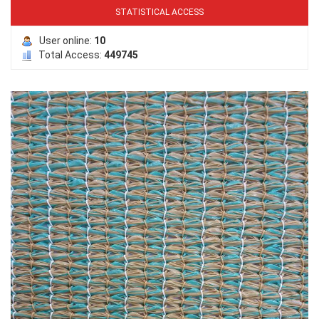
LƯỚI CHE NẮNG
STATISTICAL ACCESS
User online:
10
Total Access:
449745
LƯỚI HÀNG RÀO HÌNH VUÔNG
LƯỚI CHE NẮNG