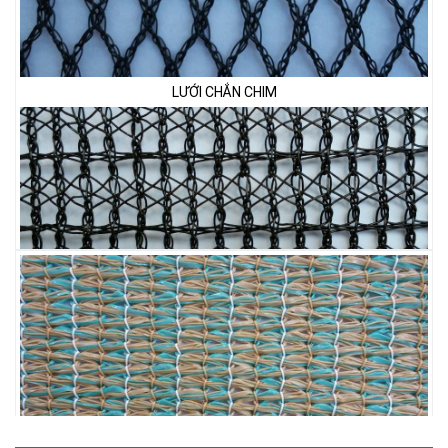
LƯỚI CHẮN CHIM
LƯỚI PHƠI NÔNG SẢN