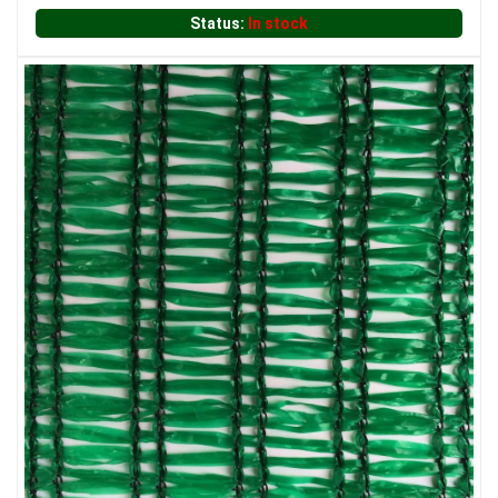
Status:
In stock
LƯỚI HÀNG RÀO HÌNH CHỮ NHẬT
LƯỚI XÂY DỰNG
LƯỚI CHẮN CHIM