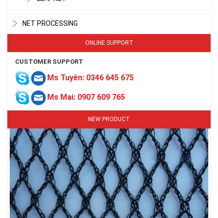
NET PROCESSING
ONLINE SUPPORT
CUSTOMER SUPPORT
LƯỚI CHE NẮNG
Ms Tuyên: 0346 645 675
Ms Mai: 0907 609 765
NEW PRODUCT