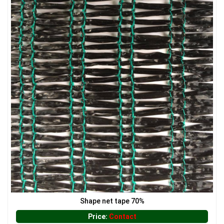
LƯỚI CHE NẮNG
LƯỚI CHE NẮNG
LƯỚI CHẮN ĐỘNG VẬT
Shape net tape 70%
Price:
Contact