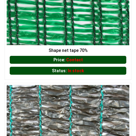
LƯỚI HÀNG RÀO HÌNH VUÔNG
Shape net tape 70%
Price:
Contact
LƯỚI CHẮN NẮNG
Status:
In stock
LƯỚI CHE NẮNG