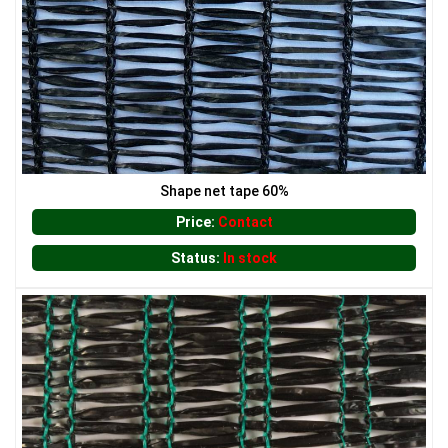
LƯỚI XÂY DỰNG
LƯỚI CHẮN CÔN TRÙNG
Shape net tape 60%
Price:
Contact
Status:
In stock
LƯỚI HÀNG RÀO HÌNH VUÔNG