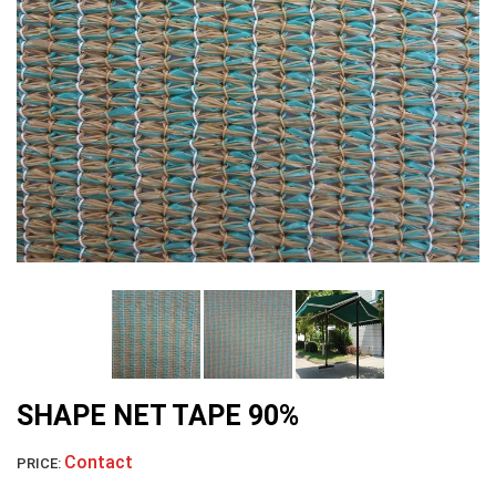
LƯỚI NUÔI TRỒNG HẢI SẢN
LƯỚI CHẮN CHIM
LƯỚI CHẮN GIÓ
SHAPE NET TAPE 90%
Contact
PRICE: