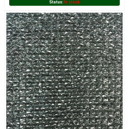
Status:
In stock
LƯỚI CHẮN CHIM
LƯỚI CHẮN NẮNG