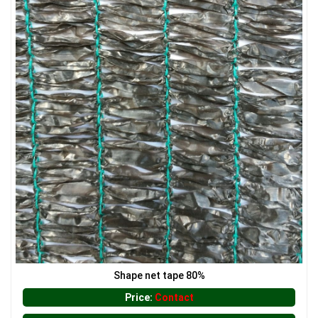
LƯỚI HÀNG RÀO HÌNH CHỮ NHẬT
Shape net tape 80%
Price:
Contact