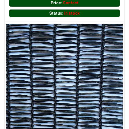
Price:
Contact
LƯỚI CHẮN GIÓ
Status:
In stock
LƯỚI CHẮN ĐỘNG VẬT
LƯỚI CHẮN CÔN TRÙNG