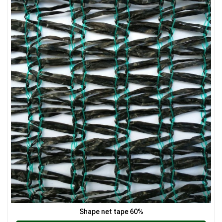
LƯỚI CHẮN CÔN TRÙNG
LƯỚI NUÔI TRỒNG HẢI SẢN
LƯỚI CHE NẮNG
Shape net tape 60%