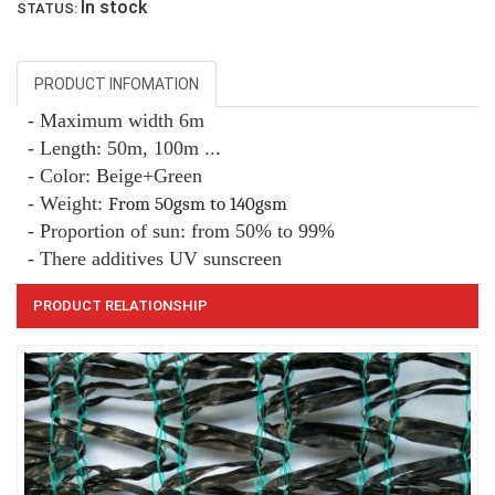
In stock
STATUS:
LƯỚI PHƠI NÔNG SẢN
PRODUCT INFOMATION
- Maximum width 6m
- Length: 50m, 100m ...
- Color: Beige+Green
LƯỚI CHẮN CÔN TRÙNG
- Weight:
From 50gsm to 140gsm
- Proportion of sun: from 50% to 99%
- There additives UV sunscreen
PRODUCT RELATIONSHIP
LƯỚI HÀNG RÀO HÌNH VUÔNG