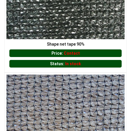
Shape net tape 90%
Price:
Contact
Status:
In stock