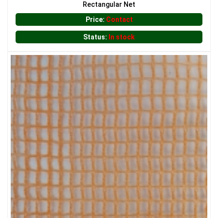
Rectangular Net
Price:
Contact
Status:
In stock
LƯỚI CHẮN NẮNG
LƯỚI CHE NẮNG