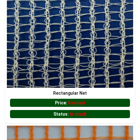
LƯỚI HÀNG RÀO HÌNH VUÔNG
Rectangular Net
Price:
Contact
LƯỚI NUÔI TRỒNG HẢI SẢN
Status:
In stock