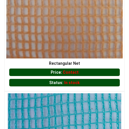
Rectangular Net
LƯỚI CHE NẮNG
Price:
Contact
Status:
In stock