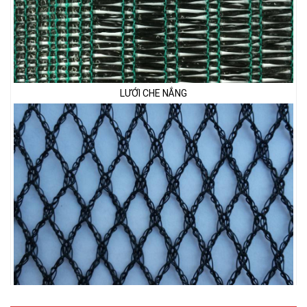
LƯỚI CHE NẮNG
LƯỚI CHẮN CHIM