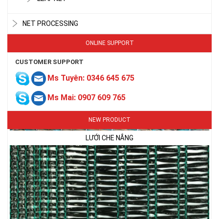
NET PROCESSING
ONLINE SUPPORT
CUSTOMER SUPPORT
Ms Tuyên: 0346 645 675
LƯỚI CHE NẮNG
Ms Mai: 0907 609 765
NEW PRODUCT