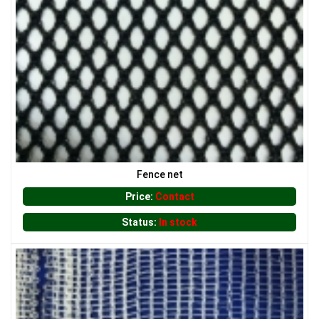
LƯỚI CHE NẮNG
Fence net
Price:
Contact
Status:
In stock
LƯỚI HÀNG RÀO HÌNH CHỮ NHẬT