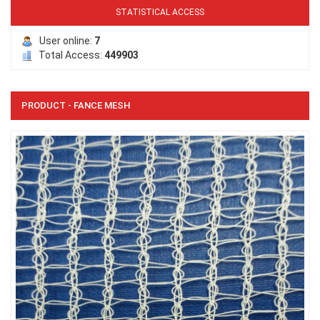
STATISTICAL ACCESS
User online:
7
Total Access:
449903
PRODUCT - FANCE MESH
LƯỚI PHƠI NÔNG SẢN