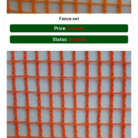
LƯỚI CHẮN CÔN TRÙNG
Fence net
Price:
Contact
Status:
In stock
LƯỚI CHẮN CÔN TRÙNG