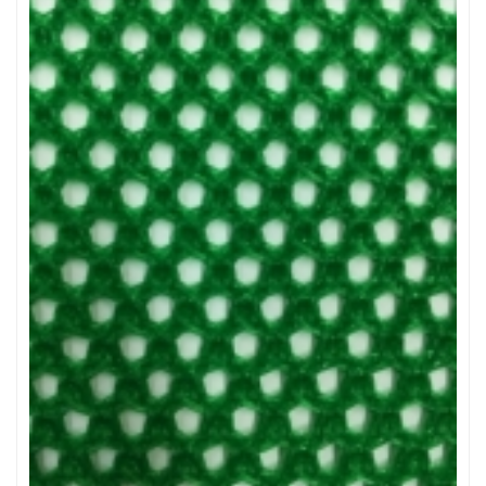
LƯỚI CHẮN ĐỘNG VẬT
LƯỚI XÂY DỰNG