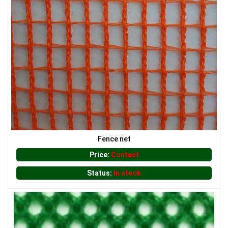
LƯỚI CHE NẮNG
Fence net
Price:
Contact
Status:
In stock