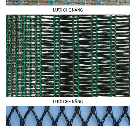
LƯỚI CHE NẮNG
LƯỚI CHẮN CHIM