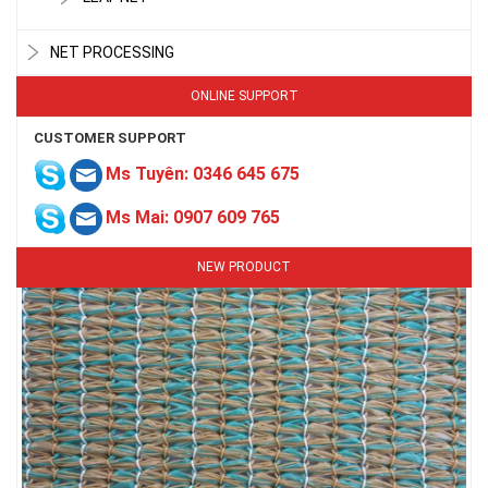
NET PROCESSING
ONLINE SUPPORT
CUSTOMER SUPPORT
Ms Tuyên: 0346 645 675
Ms Mai: 0907 609 765
NEW PRODUCT
LƯỚI CHE NẮNG