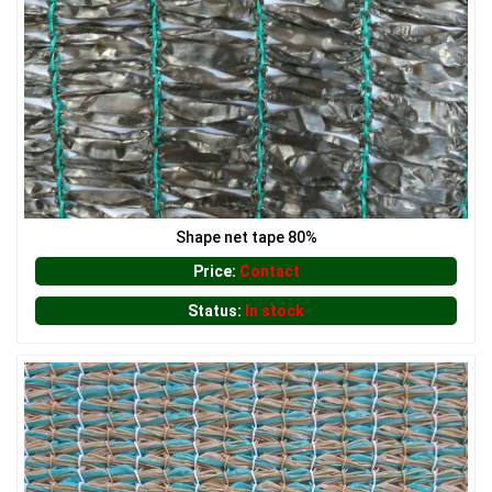
LƯỚI HÀNG RÀO HÌNH CHỮ NHẬT
Shape net tape 80%
Price:
Contact
Status:
In stock
LƯỚI CHẮN CHIM