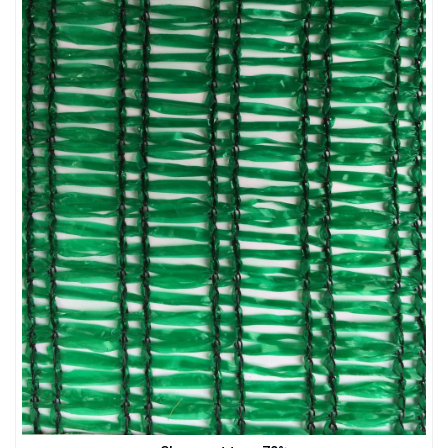
LƯỚI XÂY DỰNG
LƯỚI HÀNG RÀO HÌNH VUÔNG