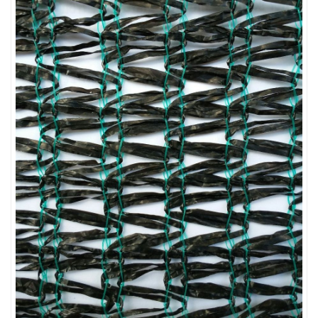
LƯỚI CHẮN CÔN TRÙNG
LƯỚI CHẮN CÔN TRÙNG