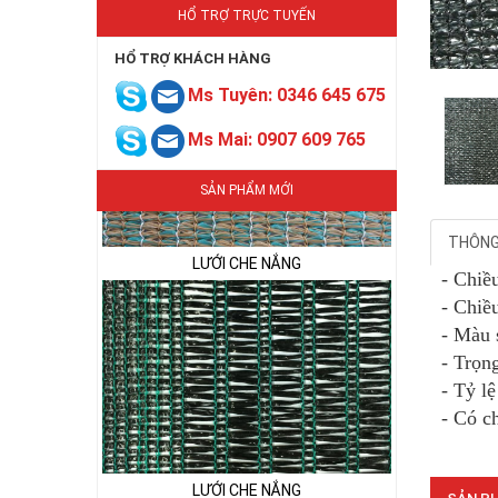
HỔ TRỢ TRỰC TUYẾN
HỔ TRỢ KHÁCH HÀNG
Ms Tuyên: 0346 645 675
Ms Mai: 0907 609 765
SẢN PHẨM MỚI
THÔNG 
LƯỚI CHE NẮNG
- Chiề
- Chiề
- Màu 
- Trọn
- Tỷ l
- Có c
LƯỚI CHE NẮNG