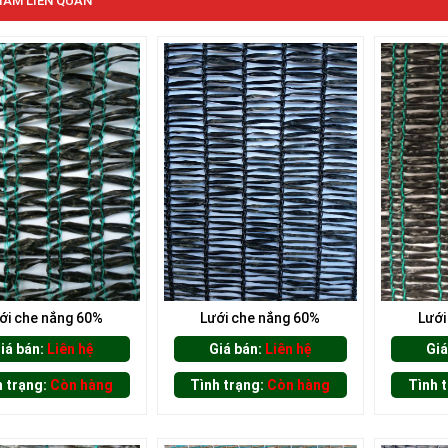
ẨM LIÊN QUAN
ới che nắng 60%
Lưới che nắng 60%
Lưới
iá bán:
Liên hệ
Giá bán:
Liên hệ
Giá
h trạng:
Còn hàng
Tình trạng:
Còn hàng
Tình 