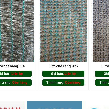
ới che nắng 80%
Lưới che nắng 90%
Lưới
iá bán:
Liên hệ
Giá bán:
Liên hệ
Giá
h trạng:
Còn hàng
Tình trạng:
Còn hàng
Tình 