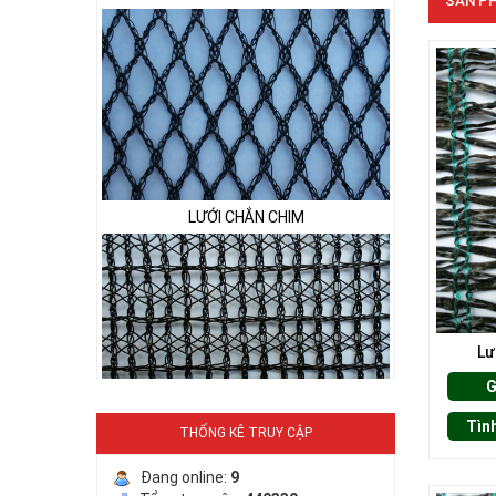
SẢN PH
LƯỚI CHẮN CHIM
Lư
G
LƯỚI PHƠI NÔNG SẢN
Tìn
THỐNG KÊ TRUY CẬP
Đang online:
9