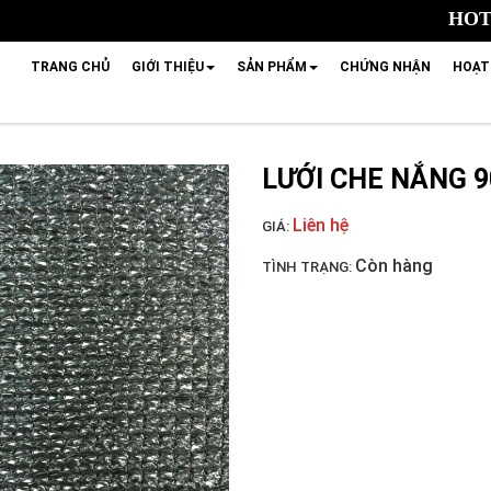
HOTL
TRANG CHỦ
GIỚI THIỆU
SẢN PHẨM
CHỨNG NHẬN
HOẠT
LƯỚI CHE NẮNG 
Liên hệ
GIÁ:
Còn hàng
TÌNH TRẠNG: