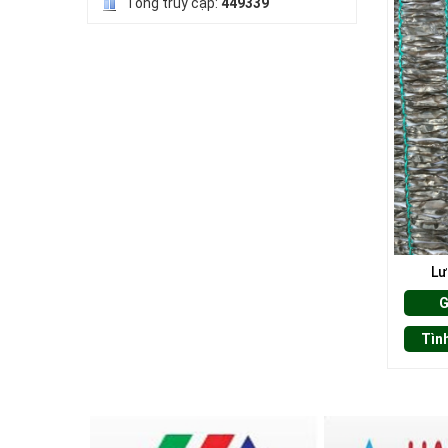
Tổng truy cập:
449339
LƯỚI HÀNG RÀO HÌNH VUÔNG
Lư
G
LƯỚI NUÔI TRỒNG HẢI SẢN
Tìn