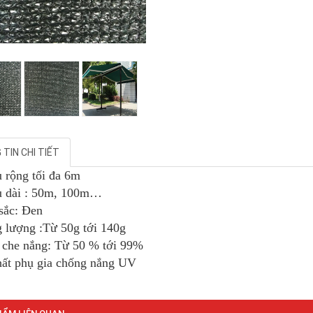
TIN CHI TIẾT
u rộng tối đa 6m
u dài : 50m, 100m…
sắc: Đen
g lượng :Từ 50g tới 140g
ệ che nắng: Từ 50 % tới 99%
hất phụ gia chống nắng UV