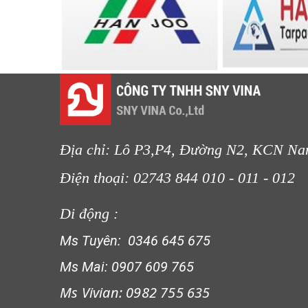
LƯỚI CHẮN GIÓ
Địa chỉ: Lô P3,P4, Đường N2, KCN Na
Điện thoại: 02743 844 010 - 011 
LƯỚI CHẮN CÔN TRÙNG
Di động :
Ms Tuyên: 0346 645 675
Ms Mai: 0907 609 765
Ms Vivian: 0982 755 635