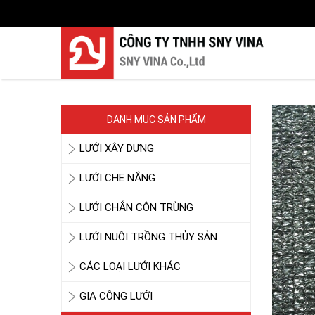
DANH MỤC SẢN PHẨM
LƯỚI XÂY DỰNG
LƯỚI CHE NẮNG
LƯỚI CHẮN CÔN TRÙNG
LƯỚI NUÔI TRỒNG THỦY SẢN
CÁC LOẠI LƯỚI KHÁC
GIA CÔNG LƯỚI