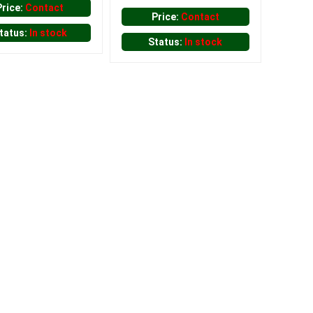
Price:
Contact
Price:
Contact
tatus:
In stock
Status:
In stock