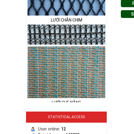
S
LƯỚI CHẮN CHIM
LƯỚI PHƠI NÔNG SẢN
LƯỚI CHE NẮNG
STATISTICAL ACCESS
User online:
12