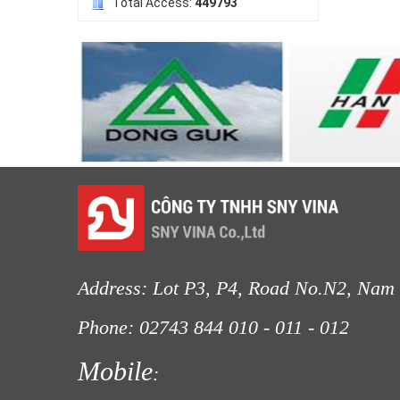
Total Access:
449793
LƯỚI HÀNG RÀO HÌNH VUÔNG
LƯỚI CHE NẮNG
LƯỚI NUÔI TRỒNG HẢI SẢN
LƯỚI CHẮN CHIM
Address: Lot P3, P4, Road No.N2, Nam 
Phone: 02743 844
010 - 011 - 012
Fax
Mobile
:
LƯỚI CHẮN GIÓ