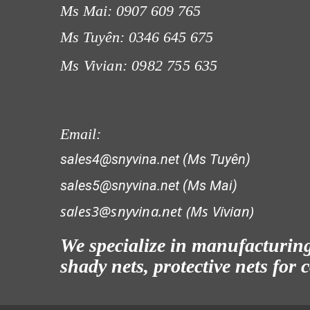
Ms Mai: 0907 609 765
LƯỚI PHƠI NÔNG SẢN
Ms Tuyên: 0346 645 675
Ms Vivian: 0982 755 635
LƯỚI CHẮN CÔN TRÙNG
Email:
sales4@snyvina.net (Ms Tuyên)
LƯỚI HÀNG RÀO HÌNH VUÔNG
sales5@snyvina.net (Ms Mai)
sales3@snyvina.net (
Ms Vivian)
We specialize in manufacturing 
LƯỚI CHẮN CÔN TRÙNG
shady nets, protective nets for