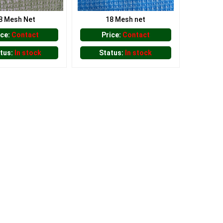
8 Mesh Net
18 Mesh net
ice:
Contact
Price:
Contact
tus:
In stock
Status:
In stock