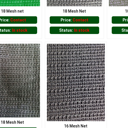
18 Mesh net
18 Mesh Net
1
Price:
Contact
Price:
Contact
Pr
tatus:
In stock
Status:
In stock
Sta
18 Mesh Net
16 Mesh Net