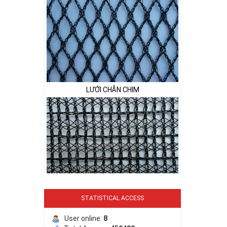
LƯỚI CHẮN CHIM
LƯỚI PHƠI NÔNG SẢN
STATISTICAL ACCESS
User online:
8