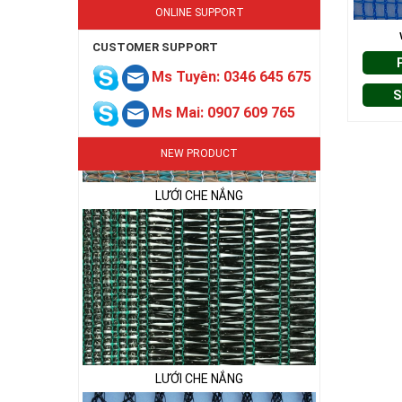
ONLINE SUPPORT
CUSTOMER SUPPORT
Ms Tuyên: 0346 645 675
S
Ms Mai: 0907 609 765
LƯỚI CHE NẮNG
NEW PRODUCT
LƯỚI CHE NẮNG