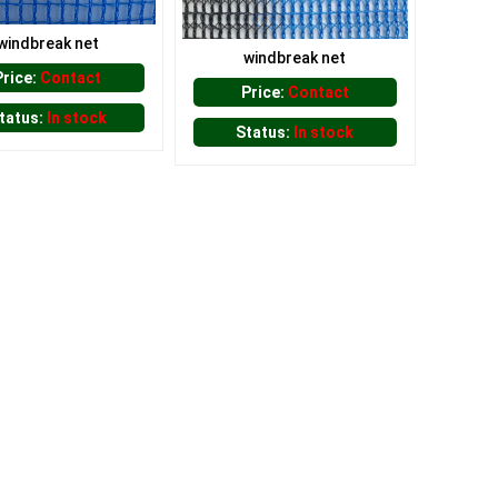
windbreak net
windbreak net
Price:
Contact
Price:
Contact
tatus:
In stock
Status:
In stock