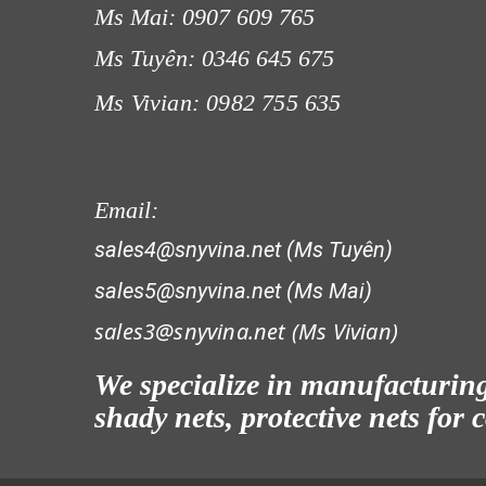
Ms Mai: 0907 609 765
LƯỚI CHẮN GIÓ
Ms Tuyên: 0346 645 675
Ms Vivian: 0982 755 635
Email:
sales4@snyvina.net (Ms Tuyên)
LƯỚI CHẮN CÔN TRÙNG
sales5@snyvina.net (Ms Mai)
sales3@snyvina.net (
Ms Vivian)
We specialize in manufacturing 
shady nets, protective nets for
LƯỚI CHẮN CÔN TRÙNG