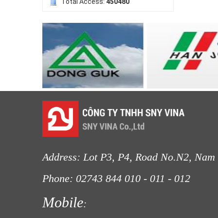
Total Access:
450480
LƯỚI HÀNG RÀO HÌNH VUÔNG
LƯỚI NUÔI TRỒNG HẢI SẢN
Address: Lot P3, P4, Road No.N2, Nam 
Phone: 02743 844
010 - 011 - 012
Fax
Mobile
: