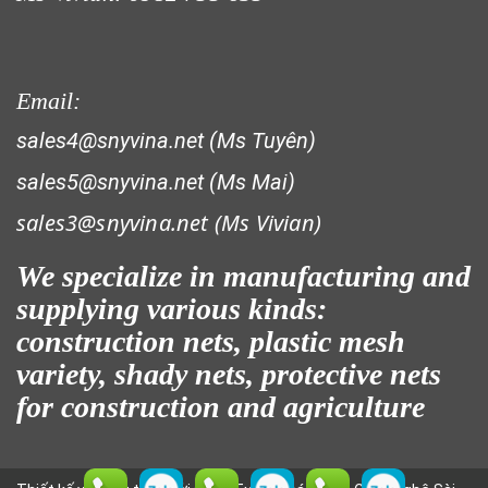
Email:
sales4@snyvina.net (Ms Tuyên)
LƯỚI CHẮN ĐỘNG VẬT
sales5@snyvina.net (Ms Mai)
sales3@snyvina.net (
Ms Vivian)
We specialize in manufacturing and
supplying various kinds:
construction nets, plastic mesh
variety, shady nets, protective nets
for construction and agriculture
LƯỚI XÂY DỰNG