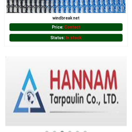
windbreak net
Price:
Contact
Status:
In stock
LƯỚI CHẮN CÔN TRÙNG
LƯỚI CHẮN CÔN TRÙNG