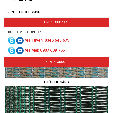
NET PROCESSING
ONLINE SUPPORT
CUSTOMER SUPPORT
Ms Tuyên: 0346 645 675
Ms Mai: 0907 609 765
NEW PRODUCT
LƯỚI CHE NẮNG