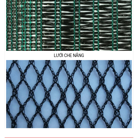
LƯỚI CHE NẮNG
LƯỚI CHẮN CHIM