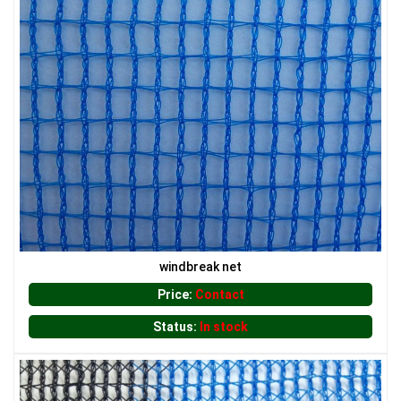
LƯỚI HÀNG RÀO HÌNH VUÔNG
windbreak net
Price:
Contact
Status:
In stock
LƯỚI NUÔI TRỒNG HẢI SẢN