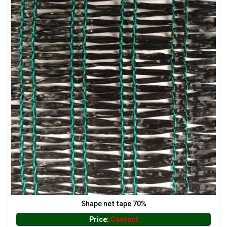
LƯỚI HÀNG RÀO HÌNH CHỮ NHẬT
LƯỚI CHẮN CÔN TRÙNG
Shape net tape 70%
Price:
Contact