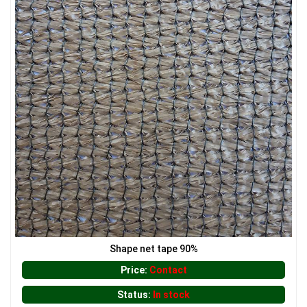
LƯỚI CHẮN NẮNG
Shape net tape 90%
Price:
Contact
Status:
In stock