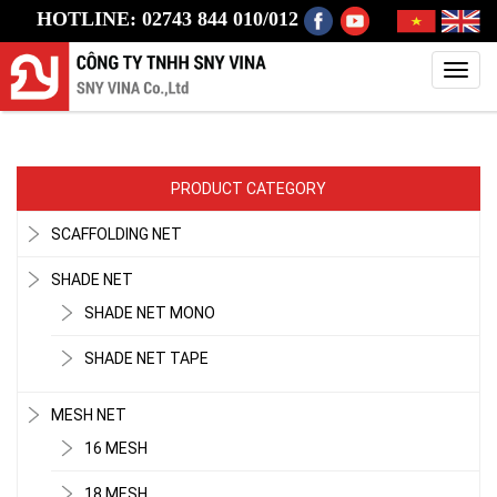
HOTLINE: 02743 844 010/012
Toggl
navig
PRODUCT CATEGORY
SCAFFOLDING NET
SHADE NET
SHADE NET MONO
SHADE NET TAPE
MESH NET
16 MESH
LƯỚI CHE NẮNG
18 MESH