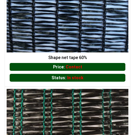
LƯỚI NUÔI TRỒNG HẢI SẢN
Shape net tape 60%
Price:
Contact
Status:
In stock
LƯỚI CHE NẮNG
LƯỚI CHẮN GIÓ