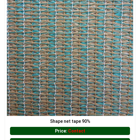
LƯỚI XÂY DỰNG
LƯỚI HÀNG RÀO HÌNH VUÔNG
Shape net tape 90%
Price:
Contact