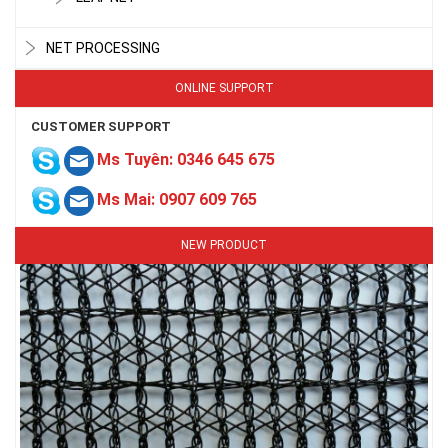
NET PROCESSING
ONLINE SUPPORT
LƯỚI CHẮN CHIM
CUSTOMER SUPPORT
Ms Tuyên: 0346 645 675
Ms Mai: 0907 609 765
NEW PRODUCT
LƯỚI PHƠI NÔNG SẢN