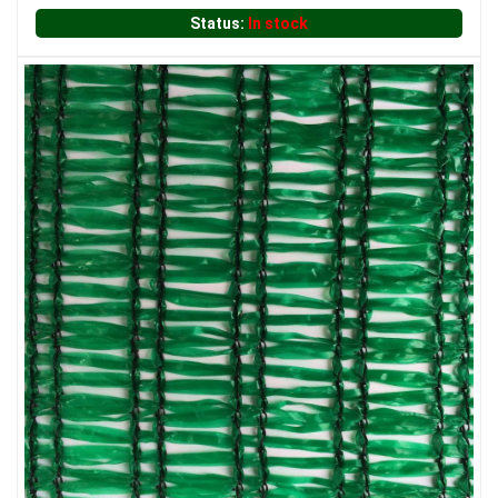
LƯỚI CHẮN CHIM
Status:
In stock
LƯỚI CHẮN CÔN TRÙNG
LƯỚI CHẮN NẮNG
LƯỚI CHE NẮNG