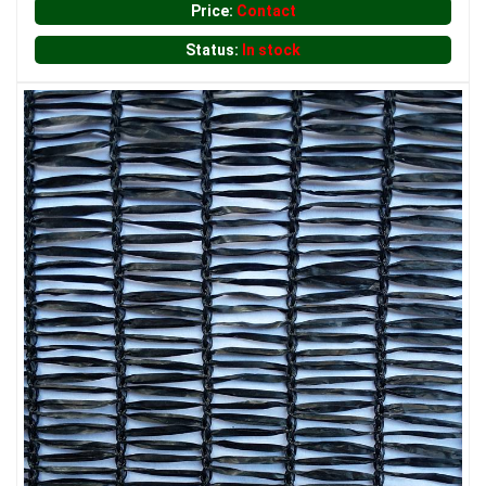
Price:
Contact
Status:
In stock
LƯỚI XÂY DỰNG
LƯỚI HÀNG RÀO HÌNH VUÔNG
LƯỚI HÀNG RÀO HÌNH VUÔNG