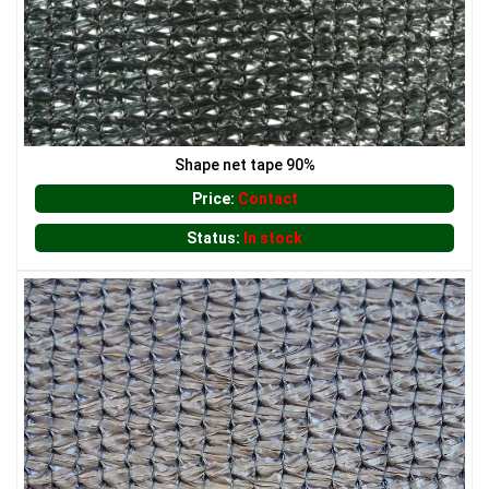
LƯỚI HÀNG RÀO HÌNH CHỮ NHẬT
Shape net tape 90%
Price:
Contact
Status:
In stock
LƯỚI CHẮN CHIM