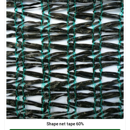
LƯỚI CHẮN CHIM
LƯỚI CHẮN ĐỘNG VẬT
LƯỚI PHƠI NÔNG SẢN
Shape net tape 60%