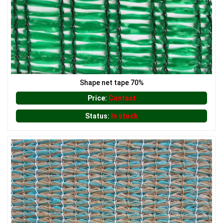
Shape net tape 70%
LƯỚI CHẮN ĐỘNG VẬT
Price:
Contact
Status:
In stock