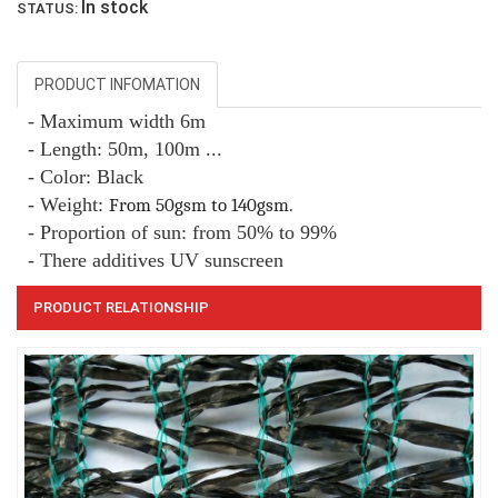
In stock
STATUS:
PRODUCT INFOMATION
- Maximum width 6m
- Length: 50m, 100m ...
LƯỚI CHẮN CÔN TRÙNG
- Color: Black
LƯỚI CHE NẮNG
- Weight:
From 50gsm to 140gsm.
- Proportion of sun: from 50% to 99%
- There additives UV sunscreen
PRODUCT RELATIONSHIP
LƯỚI CHE NẮNG