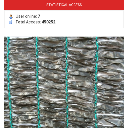
STATISTICAL ACCESS
User online:
7
Total Access:
450252
LƯỚI NUÔI TRỒNG HẢI SẢN
LƯỚI CHẮN GIÓ