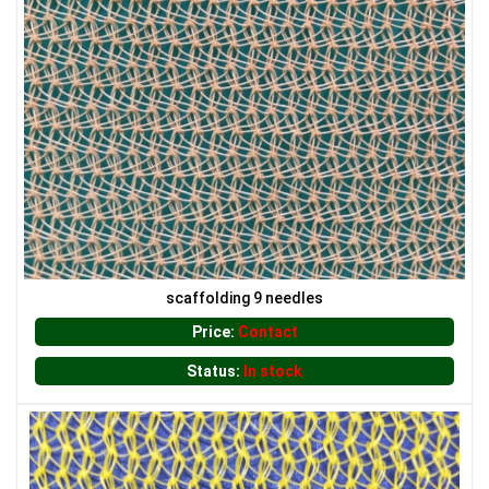
LƯỚI CHẮN GIÓ
LƯỚI CHẮN ĐỘNG VẬT
scaffolding 9 needles
Price:
Contact
LƯỚI CHẮN CÔN TRÙNG
Status:
In stock