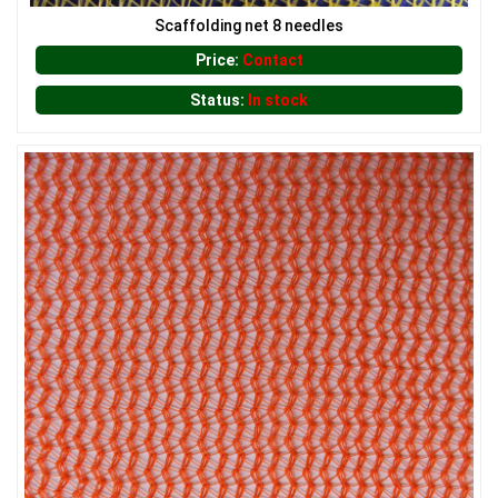
Scaffolding net 8 needles
LƯỚI CHE NẮNG
Price:
Contact
Status:
In stock
LƯỚI CHE NẮNG
LƯỚI CHẮN ĐỘNG VẬT