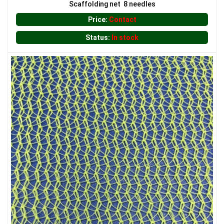
Scaffolding net 8 needles
Price:
Contact
Status:
In stock
LƯỚI HÀNG RÀO HÌNH CHỮ NHẬT