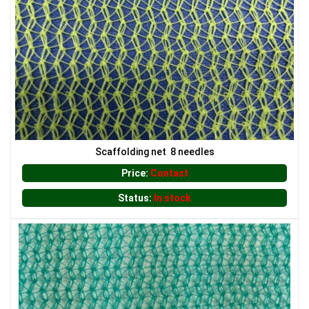
LƯỚI CHẮN CHIM
Scaffolding net 8 needles
Price:
Contact
Status:
In stock
LƯỚI CHẮN NẮNG