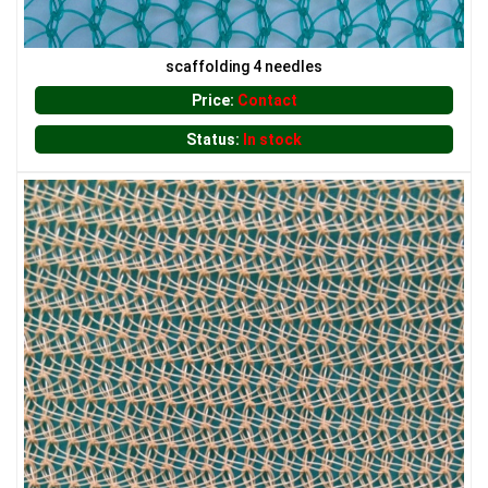
LƯỚI CHẮN CÔN TRÙNG
scaffolding 4 needles
Price:
Contact
Status:
In stock
LƯỚI NUÔI TRỒNG HẢI SẢN
LƯỚI CHE NẮNG