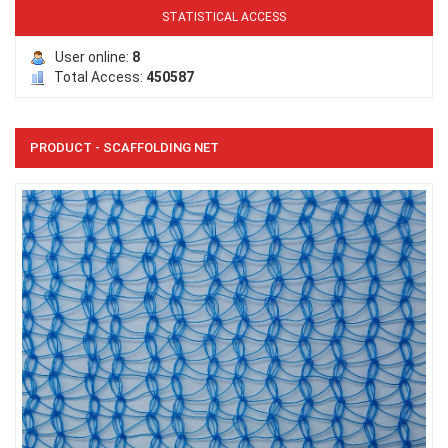
LƯỚI CHE NẮNG
STATISTICAL ACCESS
User online:
8
Total Access:
450587
PRODUCT - SCAFFOLDING NET
LƯỚI HÀNG RÀO HÌNH VUÔNG
LƯỚI CHE NẮNG