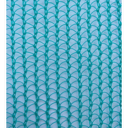
LƯỚI PHƠI NÔNG SẢN
LƯỚI CHẮN CÔN TRÙNG
LƯỚI HÀNG RÀO HÌNH VUÔNG