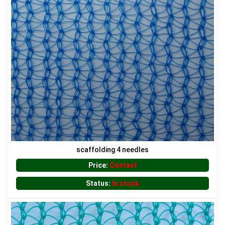
LƯỚI NUÔI TRỒNG HẢI SẢN
LƯỚI CHẮN CHIM
scaffolding 4 needles
LƯỚI CHẮN GIÓ
Price:
Contact
Status:
In stock