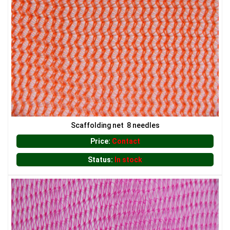
LƯỚI HÀNG RÀO HÌNH CHỮ NHẬT
LƯỚI XÂY DỰNG
Scaffolding net 8 needles
Price:
Contact
Status:
In stock
LƯỚI CHẮN CHIM