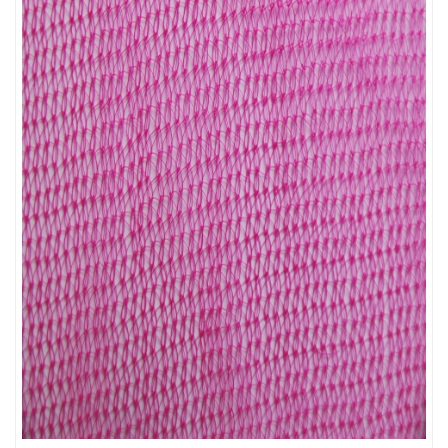
LƯỚI HÀNG RÀO HÌNH VUÔNG
LƯỚI CHẮN NẮNG
LƯỚI CHE NẮNG