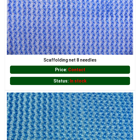
Scaffolding net 8 needles
Price:
Contact
Status:
In stock