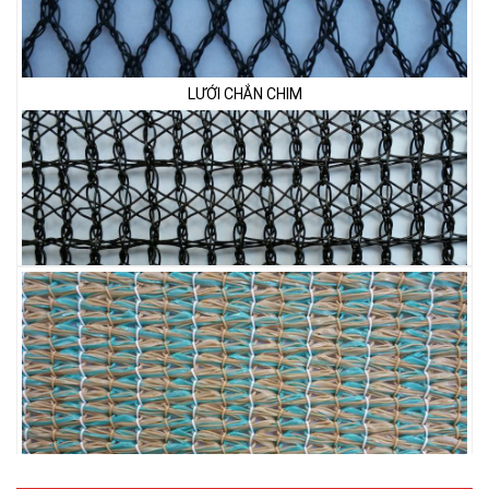
LƯỚI CHẮN CHIM
LƯỚI PHƠI NÔNG SẢN