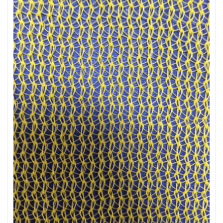
LƯỚI XÂY DỰNG
LƯỚI CHẮN CÔN TRÙNG
LƯỚI HÀNG RÀO HÌNH VUÔNG