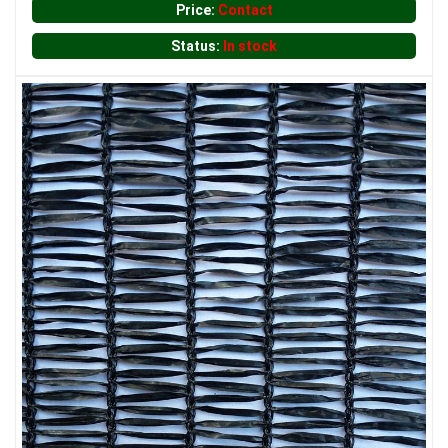
Price:
Contact
Status:
In stock
LƯỚI CHE NẮNG