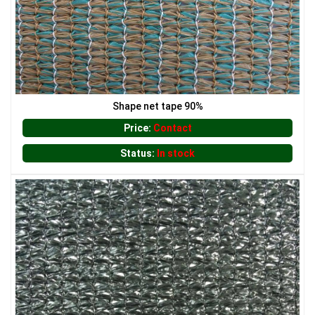
Shape net tape 90%
Price:
Contact
Status:
In stock