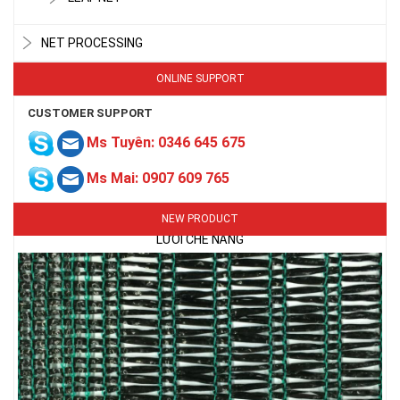
NET PROCESSING
ONLINE SUPPORT
CUSTOMER SUPPORT
Ms Tuyên: 0346 645 675
LƯỚI CHE NẮNG
Ms Mai: 0907 609 765
NEW PRODUCT