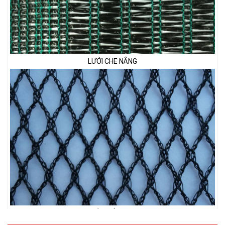
LƯỚI CHE NẮNG
LƯỚI CHẮN CHIM