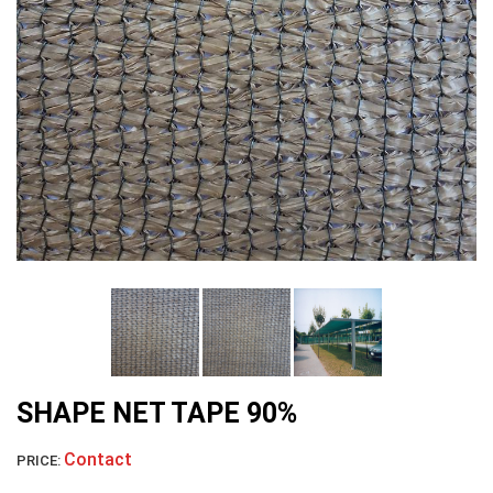
LƯỚI HÀNG RÀO HÌNH VUÔNG
LƯỚI NUÔI TRỒNG HẢI SẢN
SHAPE NET TAPE 90%
Contact
PRICE: