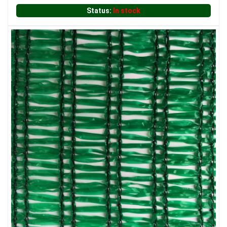
Status:
In stock
LƯỚI CHE NẮNG
LƯỚI HÀNG RÀO HÌNH CHỮ NHẬT