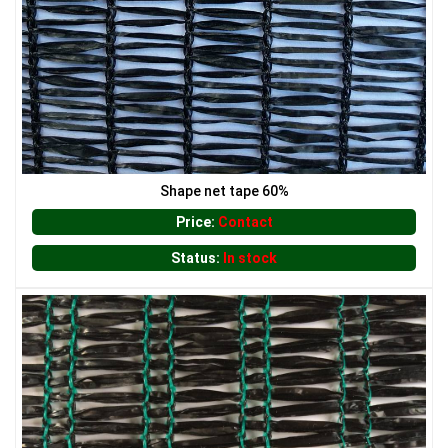
LƯỚI CHẮN ĐỘNG VẬT
Shape net tape 60%
Price:
Contact
Status:
In stock
LƯỚI XÂY DỰNG