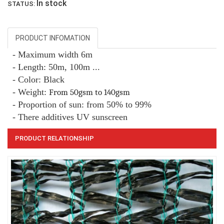
In stock
STATUS:
PRODUCT INFOMATION
- Maximum width 6m
- Length: 50m, 100m ...
- Color: Black
- Weight:
From 50gsm to 140gsm
LƯỚI CHẮN GIÓ
- Proportion of sun: from 50% to 99%
- There additives UV sunscreen
PRODUCT RELATIONSHIP