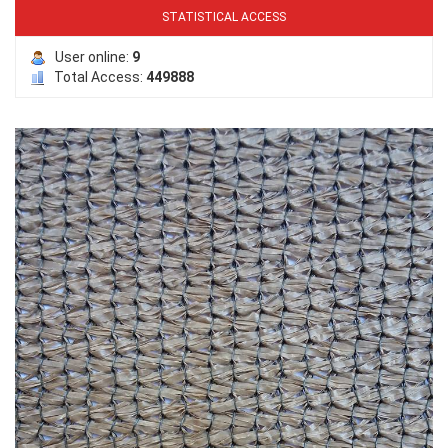
STATISTICAL ACCESS
User online:
9
Total Access:
449888
LƯỚI PHƠI NÔNG SẢN