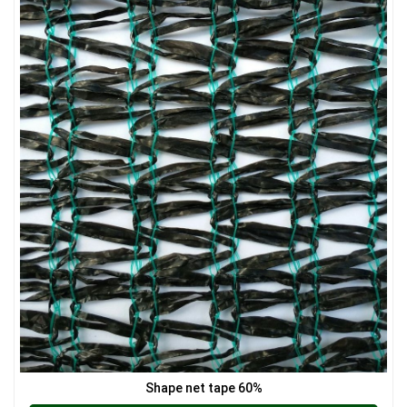
LƯỚI CHẮN CÔN TRÙNG
LƯỚI CHẮN CÔN TRÙNG
Shape net tape 60%