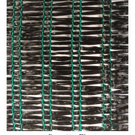
LƯỚI CHE NẮNG
LƯỚI CHE NẮNG
LƯỚI CHẮN ĐỘNG VẬT