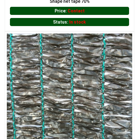
Shape net tape 70%
LƯỚI HÀNG RÀO HÌNH CHỮ NHẬT
Price:
Contact
Status:
In stock
LƯỚI XÂY DỰNG
LƯỚI CHẮN CHIM