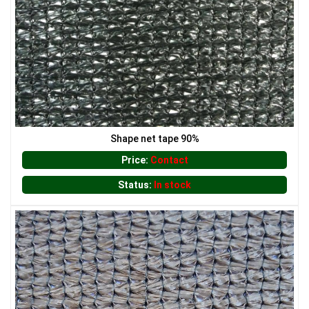
Shape net tape 90%
Price:
Contact
Status:
In stock