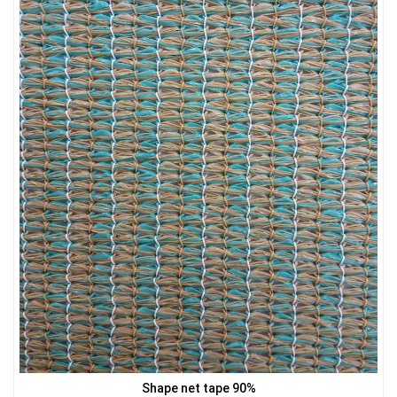
LƯỚI HÀNG RÀO HÌNH CHỮ NHẬT
Shape net tape 90%