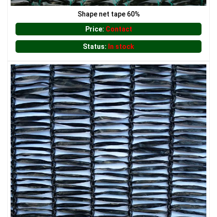
LƯỚI CHẮN GIÓ
Shape net tape 60%
Price:
Contact
Status:
In stock
LƯỚI CHẮN ĐỘNG VẬT
LƯỚI CHẮN CÔN TRÙNG