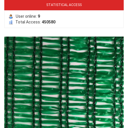
STATISTICAL ACCESS
User online:
9
Total Access:
450580
LƯỚI HÀNG RÀO HÌNH VUÔNG
LƯỚI CHE NẮNG
LƯỚI NUÔI TRỒNG HẢI SẢN