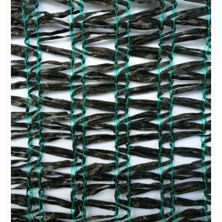
LƯỚI CHẮN CÔN TRÙNG
LƯỚI NUÔI TRỒNG HẢI SẢN
LƯỚI CHE NẮNG