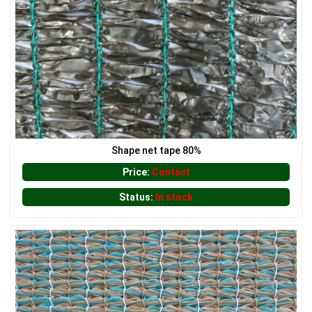
LƯỚI HÀNG RÀO HÌNH VUÔNG
LƯỚI CHẮN NẮNG
Shape net tape 80%
Price:
Contact
Status:
In stock
LƯỚI CHE NẮNG