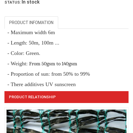
LƯỚI PHƠI NÔNG SẢN
In stock
STATUS:
PRODUCT INFOMATION
- Maximum width 6m
- Length: 50m, 100m ...
LƯỚI CHẮN CÔN TRÙNG
- Color: Green.
- Weight:
From 50gsm to 140gsm
- Proportion of sun: from 50% to 99%
- There additives UV sunscreen
LƯỚI HÀNG RÀO HÌNH VUÔNG
PRODUCT RELATIONSHIP