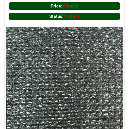
Price:
Contact
LƯỚI CHẮN CHIM
Status:
In stock
LƯỚI CHẮN NẮNG