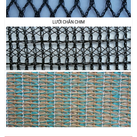
LƯỚI PHƠI NÔNG SẢN
LƯỚI CHE NẮNG