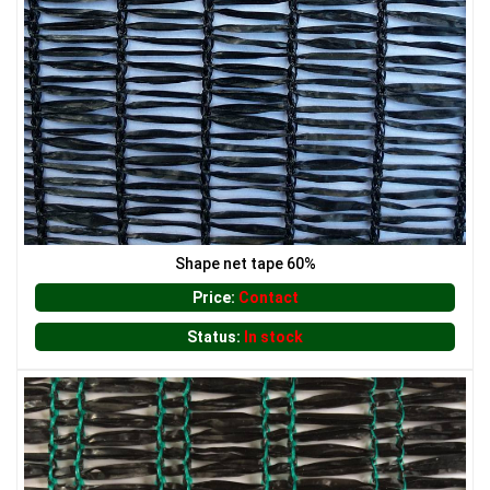
LƯỚI XÂY DỰNG
LƯỚI CHẮN CÔN TRÙNG
Shape net tape 60%
Price:
Contact
Status:
In stock
LƯỚI HÀNG RÀO HÌNH VUÔNG