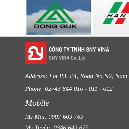
LƯỚI CHẮN CÔN TRÙNG
Address: Lot P3, P4, Road No.N2, Nam 
Phone: 02743 844
010 - 011 - 012
Fax
Mobile
:
LƯỚI CHE NẮNG
Ms Mai: 0907 609 765
Ms Tuyên: 0346 645 675