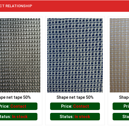
CT RELATIONSHIP
pe net tape 50%
Shape net tape 50%
Shap
Price:
Contact
Price:
Contact
Pr
tatus:
In stock
Status:
In stock
Sta