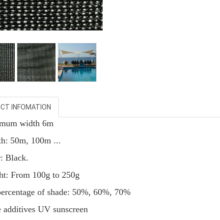
CT INFOMATION
imum width 6m
th: 50m, 100m ...
: Black.
ht:
From
100g to 250g
percentage of shade: 50%, 60%, 70%
e additives UV sunscreen