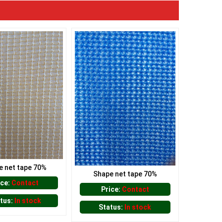
e net tape 70%
Shape net tape 70%
ice:
Contact
Price:
Contact
tus:
In stock
Status:
In stock