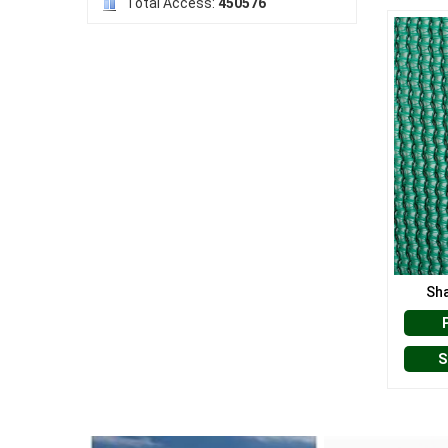
Total Access:
450576
LƯỚI NUÔI TRỒNG HẢI SẢN
LƯỚI CHẮN GIÓ
Sha
S
LƯỚI CHẮN CÔN TRÙNG