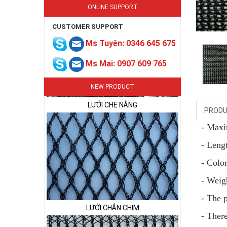
ONLINE SUPPORT
CUSTOMER SUPPORT
Ms Tuyên: 0346 645 675
LƯỚI CHE NẮNG
Ms Mai: 0907 609 765
NEW PRODUCT
PRODU
- Max
- Leng
- Color
LƯỚI CHẮN CHIM
- Weig
- The 
- Ther