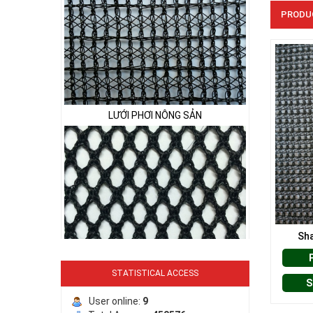
PRODU
LƯỚI PHƠI NÔNG SẢN
LƯỚI HÀNG RÀO HÌNH VUÔNG
Sha
STATISTICAL ACCESS
S
User online:
9