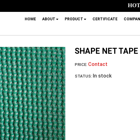
HOTL
HOME
ABOUT
PRODUCT
CERTIFICATE
COMPAN
SHAPE NET TAPE
Contact
PRICE:
In stock
STATUS: