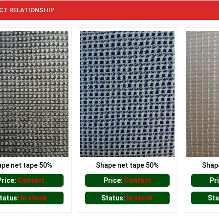
CT RELATIONSHIP
pe net tape 50%
Shape net tape 50%
Shap
Price:
Contact
Price:
Contact
Pr
tatus:
In stock
Status:
In stock
Sta