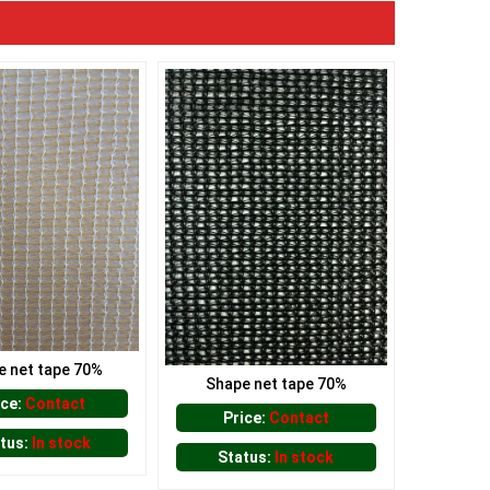
e net tape 70%
Shape net tape 70%
ice:
Contact
Price:
Contact
tus:
In stock
Status:
In stock