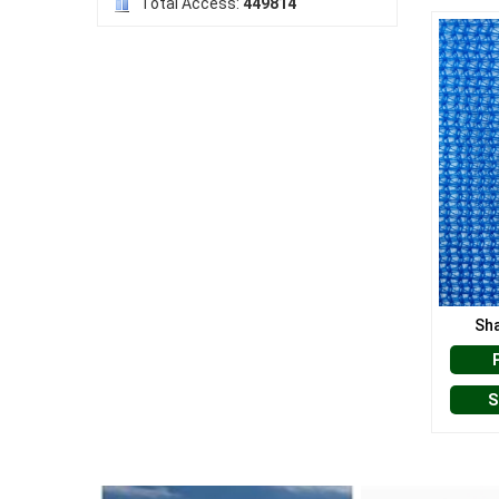
Total Access:
449814
LƯỚI CHE NẮNG
LƯỚI NUÔI TRỒNG HẢI SẢN
LƯỚI CHẮN CHIM
Sha
S
LƯỚI CHẮN GIÓ