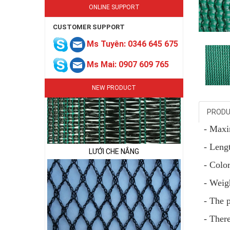
ONLINE SUPPORT
CUSTOMER SUPPORT
LƯỚI CHE NẮNG
Ms Tuyên: 0346 645 675
Ms Mai: 0907 609 765
NEW PRODUCT
PRODU
- Max
LƯỚI CHE NẮNG
- Leng
- Colo
- Weig
- The 
- Ther