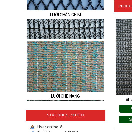
PRODU
LƯỚI CHẮN CHIM
LƯỚI PHƠI NÔNG SẢN
LƯỚI CHE NẮNG
Sha
STATISTICAL ACCESS
S
User online:
8
LƯỚI HÀNG RÀO HÌNH VUÔNG