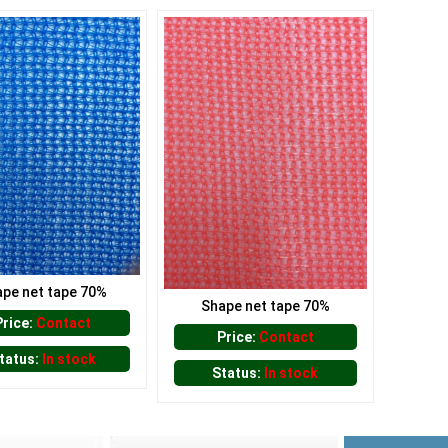
pe net tape 70%
Shape net tape 70%
Price:
Contact
Price:
Contact
tatus:
In stock
Status:
In stock