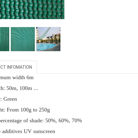
CT INFOMATION
imum width 6m
th: 50m, 100m ...
r: Green
ht:
From
100g to 250g
percentage of shade: 50%, 60%, 70%
e additives UV sunscreen