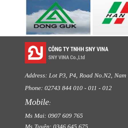
LƯỚI PHƠI NÔNG SẢN
LƯỚI CHẮN CÔN TRÙNG
LƯỚI HÀNG RÀO HÌNH VUÔNG
Address: Lot P3, P4, Road No.N2, Nam 
Phone: 02743 844
010 - 011 - 012
Fax
Mobile
:
LƯỚI CHẮN CÔN TRÙNG
Ms Mai: 0907 609 765
LƯỚI NUÔI TRỒNG HẢI SẢN
Ms Tuyên: 0346 645 675