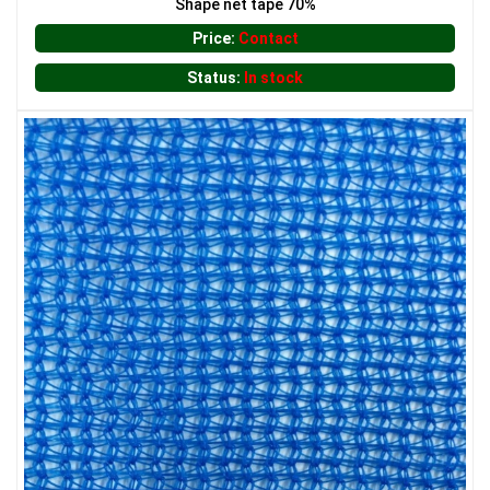
Shape net tape 70%
Price:
Contact
Status:
In stock
LƯỚI CHE NẮNG
LƯỚI HÀNG RÀO HÌNH CHỮ NHẬT