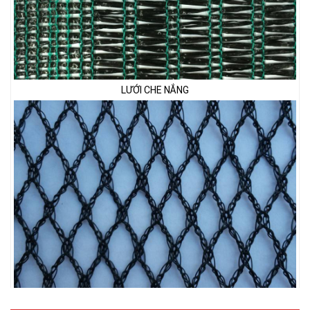
LƯỚI CHE NẮNG
LƯỚI CHẮN CHIM