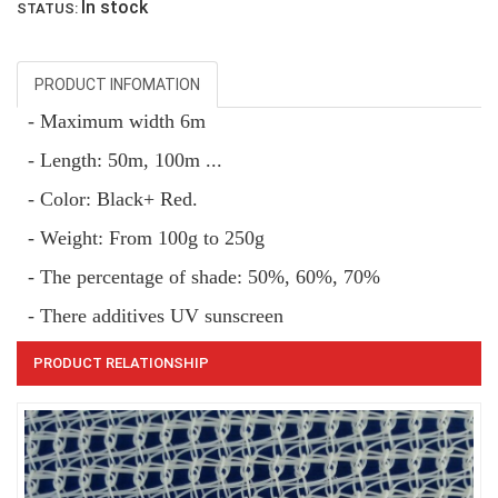
In stock
STATUS:
PRODUCT INFOMATION
- Maximum width 6m
- Length: 50m, 100m ...
- Color: Black+ Red.
- Weight:
From
100g to 250g
LƯỚI CHẮN GIÓ
- The percentage of shade: 50%, 60%, 70%
- There additives UV sunscreen
PRODUCT RELATIONSHIP