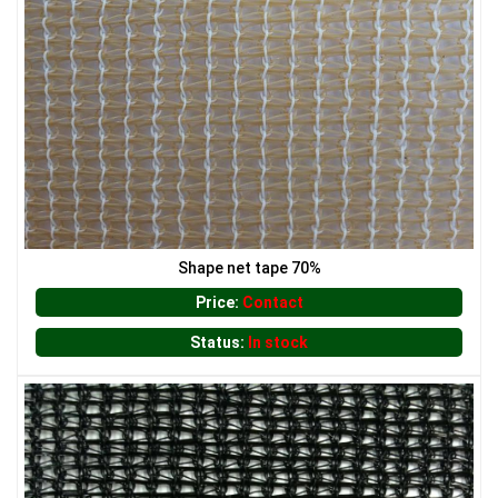
LƯỚI CHẮN ĐỘNG VẬT
Shape net tape 70%
Price:
Contact
Status:
In stock
LƯỚI XÂY DỰNG