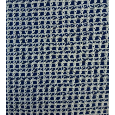
LƯỚI CHẮN CÔN TRÙNG
LƯỚI CHẮN CÔN TRÙNG