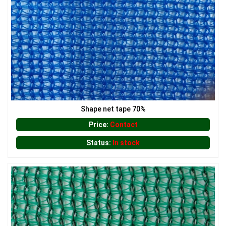
Shape net tape 70%
LƯỚI CHẮN CHIM
Price:
Contact
Status:
In stock