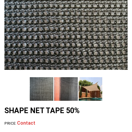
LƯỚI HÀNG RÀO HÌNH VUÔNG
LƯỚI NUÔI TRỒNG HẢI SẢN
SHAPE NET TAPE 50%
Contact
PRICE: