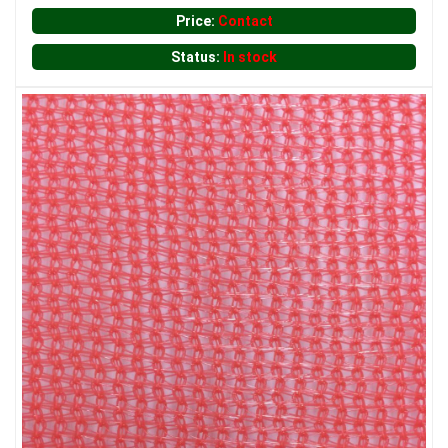
Price:
Contact
Status:
In stock
LƯỚI CHE NẮNG