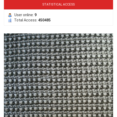
STATISTICAL ACCESS
User online:
9
Total Access:
450485
LƯỚI PHƠI NÔNG SẢN