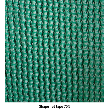
LƯỚI CHẮN NẮNG
LƯỚI CHE NẮNG
Shape net tape 70%