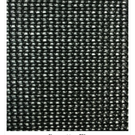
LƯỚI HÀNG RÀO HÌNH VUÔNG