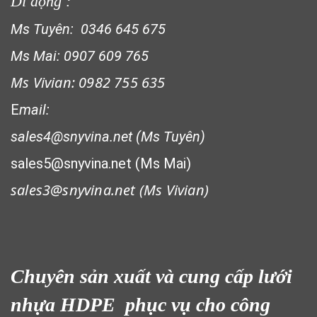
Di động :
Ms Tuyên: 0346 645 675
LƯỚI CHẮN GIÓ
Ms Mai: 0907 609 765
Ms Vivian: 0982 755 635
E
mail:
sales4@snyvina.net (Ms Tuyên)
sales5@snyvina.net (Ms Mai)
sales3@snyvina.net (
Ms Vivian)
LƯỚI CHẮN CÔN TRÙNG
Chuyên sản xuất và cung cấp lưới
nhựa HDPE phục vụ cho công