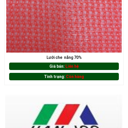
LƯỚI PHƠI NÔNG SẢN
Lưới che nắng 70%
Giá bán:
Liên hệ
Tình trạng:
Còn hàng
LƯỚI HÀNG RÀO HÌNH VUÔNG