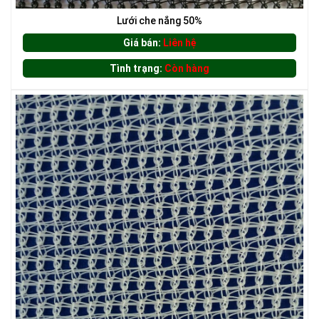
Lưới che nắng 50%
Giá bán:
Liên hệ
Tình trạng:
Còn hàng
LƯỚI CHE NẮNG
LƯỚI CHẮN ĐỘNG VẬT