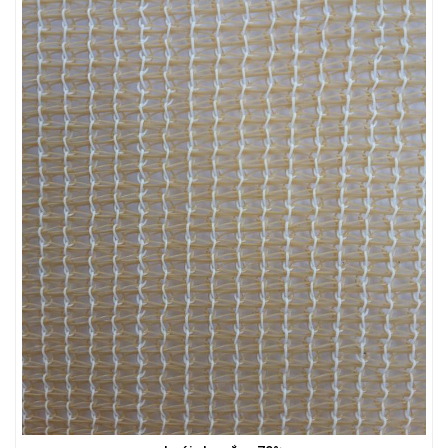
LƯỚI HÀNG RÀO HÌNH VUÔNG
LƯỚI CHE NẮNG