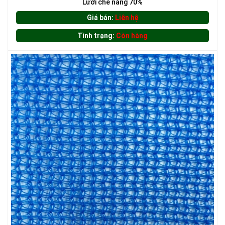
Lưới che nắng 70%
Giá bán:
Liên hệ
Tình trạng:
Còn hàng
LƯỚI HÀNG RÀO HÌNH CHỮ NHẬT