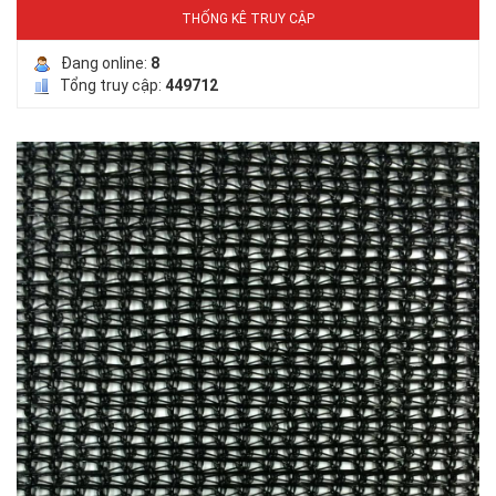
THỐNG KÊ TRUY CẬP
Đang online:
8
Tổng truy cập:
449712
LƯỚI PHƠI NÔNG SẢN
LƯỚI HÀNG RÀO HÌNH VUÔNG