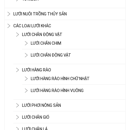
LƯỚI NUÔI TRỒNG THỦY SẢN
CÁC LOẠI LƯỚI KHÁC
LƯỚI CHẮN ĐỘNG VẬT
LƯỚI CHẮN CHIM
LƯỚI CHẮN ĐỘNG VẬT
LƯỚI HÀNG RÀO
LƯỚI HÀNG RÀO HÌNH CHỮ NHẬT
LƯỚI HÀNG RÀO HÌNH VUÔNG
LƯỚI PHƠI NÔNG SẢN
LƯỚI CHẮN GIÓ
LƯỚI CHẮN LÁ