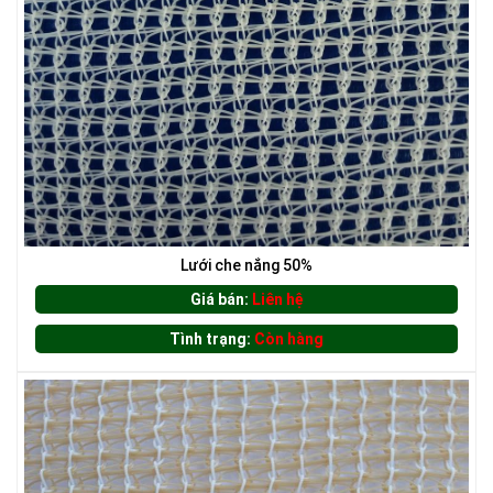
Lưới che nắng 50%
Giá bán:
Liên hệ
LƯỚI XÂY DỰNG
Tình trạng:
Còn hàng