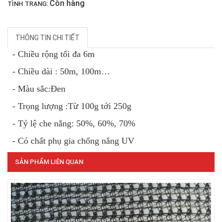
Còn hàng
TÌNH TRẠNG:
THÔNG TIN CHI TIẾT
- Chiều rộng tối đa 6m
LƯỚI CHẮN GIÓ
- Chiều dài : 50m, 100m…
- Màu sắc:Đen
- Trọng lượng :Từ 100g tới 250g
- Tỷ lệ che nắng: 50%, 60%, 70%
- Có chất phụ gia chống nắng UV
SẢN PHẨM LIÊN QUAN
LƯỚI CHẮN CÔN TRÙNG