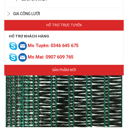
GIA CÔNG LƯỚI
HỔ TRỢ TRỰC TUYẾN
LƯỚI CHE NẮNG
HỔ TRỢ KHÁCH HÀNG
Ms Tuyên: 0346 645 675
Ms Mai: 0907 609 765
SẢN PHẨM MỚI
LƯỚI CHE NẮNG