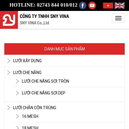
HOTLINE: 02743 844 010/012
Toggl
navig
DANH MỤC SẢN PHẨM
LƯỚI XÂY DỰNG
LƯỚI CHE NẮNG
LƯỚI CHE NẮNG SỢI TRÒN
LƯỚI CHE NẮNG SỢI DẸP
LƯỚI CHẮN CÔN TRÙNG
16 MESH
18 MESH