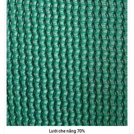
LƯỚI CHẮN NẮNG
LƯỚI CHE NẮNG
LƯỚI CHE NẮNG
Lưới che nắng 70%