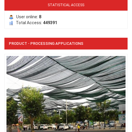
STATISTICAL ACCESS
User online:
8
Total Access:
449391
PRODUCT - PROCESSING APPLICATIONS
LƯỚI PHƠI NÔNG SẢN