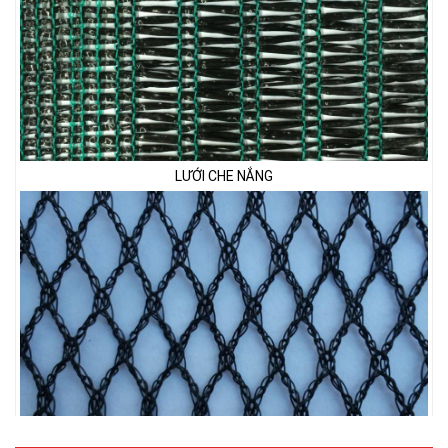
LƯỚI CHE NẮNG
LƯỚI CHẮN CHIM