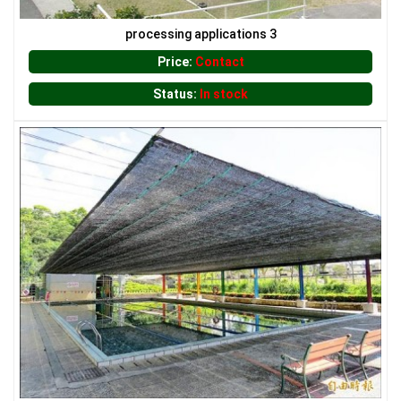
LƯỚI NUÔI TRỒNG HẢI SẢN
processing applications 3
Price:
Contact
Status:
In stock
LƯỚI CHẮN GIÓ