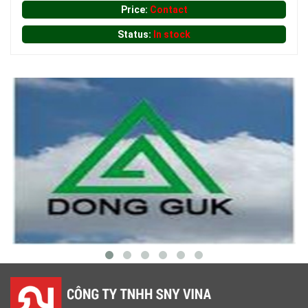
Price:
Contact
LƯỚI CHẮN CÔN TRÙNG
Status:
In stock
LƯỚI CHE NẮNG