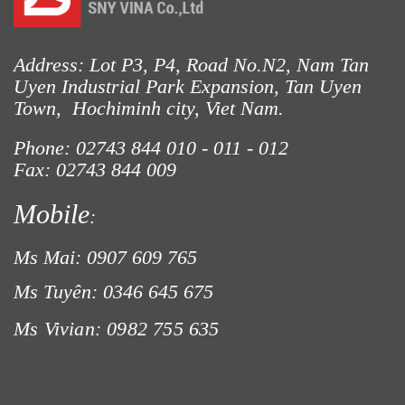
Address: Lot P3, P4, Road No.N2, Nam Tan
Uyen Industrial Park Expansion, Tan Uyen
Town, Hochiminh city, Viet Nam.
Phone: 02743 844
010 - 011 - 012
LƯỚI CHẮN ĐỘNG VẬT
Fax: 02743 844 009
Mobile
:
Ms Mai: 0907 609 765
Ms Tuyên: 0346 645 675
Ms Vivian: 0982 755 635