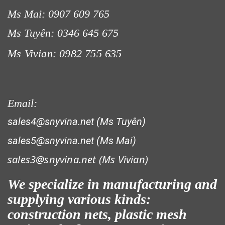
LƯỚI XÂY DỰNG
Ms Mai: 0907 609 765
Ms Tuyên: 0346 645 675
Ms Vivian: 0982 755 635
Email:
sales4@snyvina.net (Ms Tuyên)
sales5@snyvina.net (Ms Mai)
LƯỚI HÀNG RÀO HÌNH VUÔNG
sales3@snyvina.net (
Ms Vivian)
We specialize in manufacturing and
supplying various kinds:
construction nets, plastic mesh