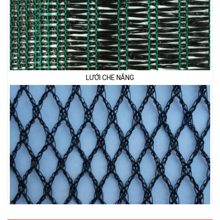
LƯỚI CHE NẮNG
LƯỚI CHẮN CHIM