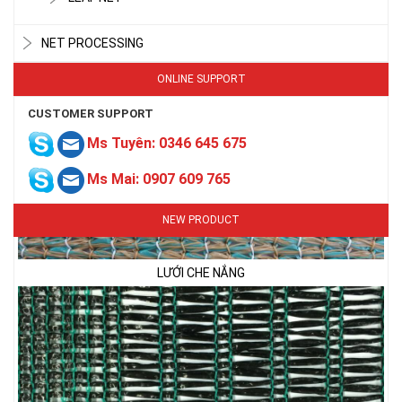
NET PROCESSING
ONLINE SUPPORT
CUSTOMER SUPPORT
Ms Tuyên: 0346 645 675
Ms Mai: 0907 609 765
NEW PRODUCT
LƯỚI CHE NẮNG