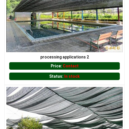
LƯỚI CHẮN CÔN TRÙNG
processing applications 2
Price:
Contact
Status:
In stock
LƯỚI CHẮN CÔN TRÙNG