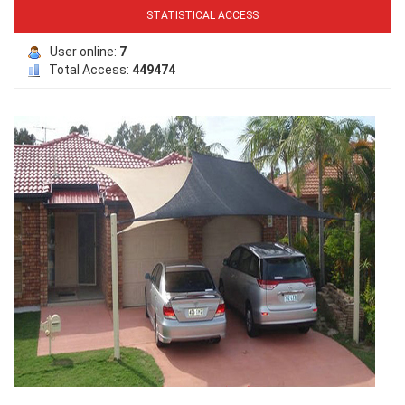
STATISTICAL ACCESS
User online:
7
Total Access:
449474
LƯỚI PHƠI NÔNG SẢN