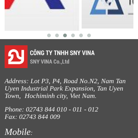
LƯỚI CHẮN CÔN TRÙNG
LƯỚI XÂY DỰNG
Address: Lot P3, P4, Road No.N2, Nam Tan
Uyen Industrial Park Expansion, Tan Uyen
Town, Hochiminh city, Viet Nam.
Phone: 02743 844
010 - 011 - 012
Fax: 02743 844 009
LƯỚI CHE NẮNG
Mobile
: