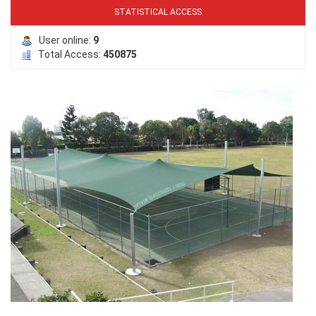
STATISTICAL ACCESS
LƯỚI PHƠI NÔNG SẢN
User online:
9
Total Access:
450875
LƯỚI CHE NẮNG
LƯỚI HÀNG RÀO HÌNH VUÔNG