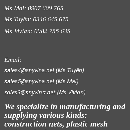
Ms Mai: 0907 609 765
Ms Tuyên: 0346 645 675
LƯỚI HÀNG RÀO HÌNH VUÔNG
Ms Vivian: 0982 755 635
Email:
sales4@snyvina.net (Ms Tuyên)
LƯỚI CHẮN ĐỘNG VẬT
sales5@snyvina.net (Ms Mai)
sales3@snyvina.net (
Ms Vivian)
We specialize in manufacturing and
LƯỚI CHE NẮNG
supplying various kinds:
construction nets, plastic mesh