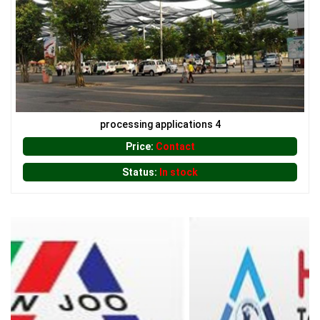
LƯỚI CHE NẮNG
processing applications 4
Price:
Contact
LƯỚI CHẮN CÔN TRÙNG
Status:
In stock
LƯỚI CHẮN ĐỘNG VẬT