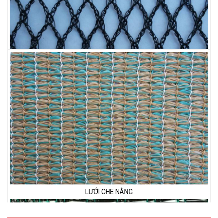
LƯỚI CHẮN CHIM
LƯỚI CHE NẮNG