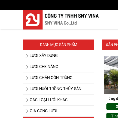
DANH MỤC SẢN PHẨM
SẢN PH
LƯỚI CHE NẮNG
LƯỚI XÂY DỰNG
LƯỚI CHE NẮNG
LƯỚI CHẮN CÔN TRÙNG
LƯỚI NUÔI TRỒNG THỦY SẢN
ứng d
CÁC LOẠI LƯỚI KHÁC
LƯỚI CHE NẮNG
G
GIA CÔNG LƯỚI
Tìn