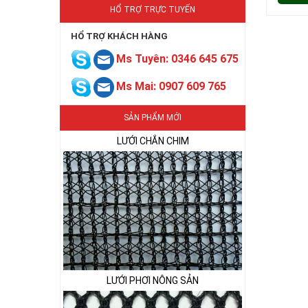
HỔ TRỢ TRỰC TUYẾN
HỔ TRỢ KHÁCH HÀNG
Ms Tuyên: 0346 645 675
Ms Mai: 0907 609 765
LƯỚI CHẮN CHIM
SẢN PHẨM MỚI
LƯỚI PHƠI NÔNG SẢN