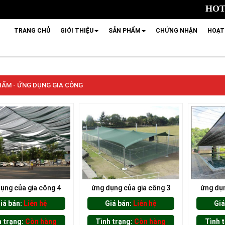
HOTL
TRANG CHỦ
GIỚI THIỆU
SẢN PHẨM
CHỨNG NHẬN
HOẠT
ẨM - ỨNG DỤNG GIA CÔNG
ụng của gia công 4
ứng dụng của gia công 3
ứng dụn
iá bán:
Liên hệ
Giá bán:
Liên hệ
Giá
h trạng:
Còn hàng
Tình trạng:
Còn hàng
Tình 