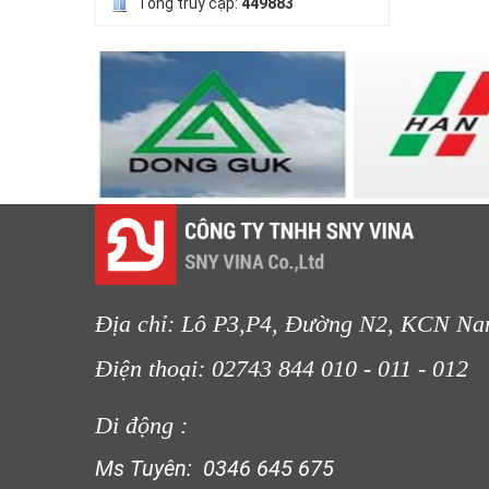
Tổng truy cập:
449883
LƯỚI CHẮN GIÓ
LƯỚI CHẮN CÔN TRÙNG
Địa chỉ: Lô P3,P4, Đường N2, KCN Na
Điện thoại: 02743 844 010 - 011 
Di động :
Ms Tuyên: 0346 645 675