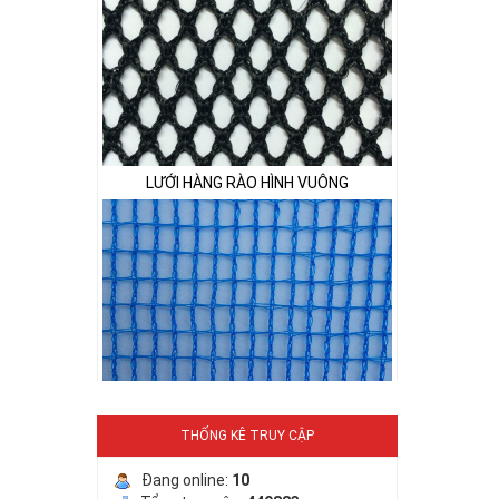
LƯỚI HÀNG RÀO HÌNH VUÔNG
LƯỚI NUÔI TRỒNG HẢI SẢN
THỐNG KÊ TRUY CẬP
Đang online:
10