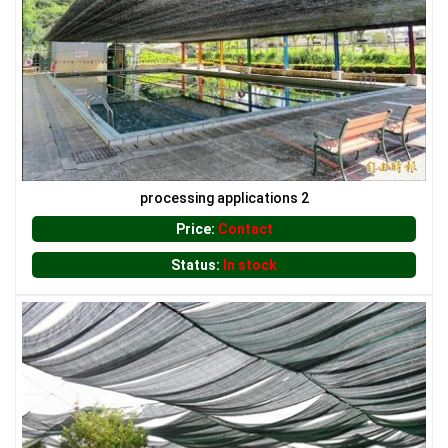
LƯỚI CHẮN CÔN TRÙNG
processing applications 2
Price:
Contact
Status:
In stock
LƯỚI CHẮN CÔN TRÙNG