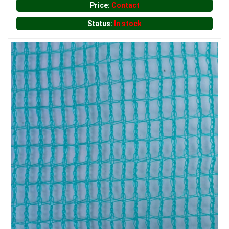
Price:
Contact
Status:
In stock
LƯỚI CHE NẮNG