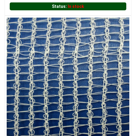
Status:
In stock
LƯỚI CHE NẮNG
LƯỚI HÀNG RÀO HÌNH CHỮ NHẬT