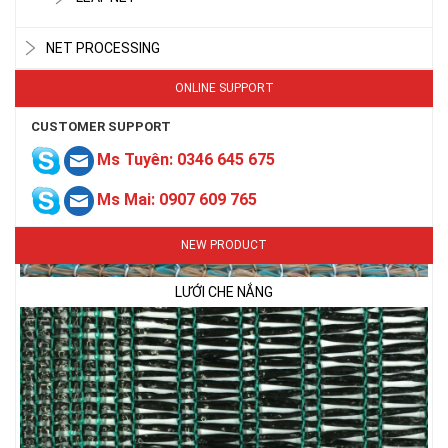
NET PROCESSING
ONLINE SUPPORT
CUSTOMER SUPPORT
Ms Tuyên: 0346 645 675
Ms Mai: 0907 609 765
LƯỚI CHE NẮNG
NEW PRODUCT