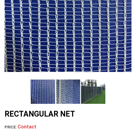
LƯỚI HÀNG RÀO HÌNH VUÔNG
RECTANGULAR NET
LƯỚI NUÔI TRỒNG HẢI SẢN
Contact
PRICE: