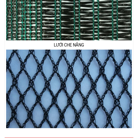
LƯỚI CHE NẮNG
LƯỚI CHẮN CHIM