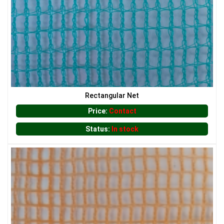
LƯỚI CHẮN ĐỘNG VẬT
Rectangular Net
Price:
Contact
Status:
In stock
LƯỚI XÂY DỰNG