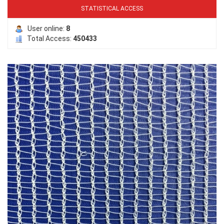
STATISTICAL ACCESS
User online:
8
Total Access:
450433
LƯỚI PHƠI NÔNG SẢN