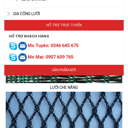
GIA CÔNG LƯỚI
HỔ TRỢ TRỰC TUYẾN
HỔ TRỢ KHÁCH HÀNG
Ms Tuyên: 0346 645 675
Ms Mai: 0907 609 765
LƯỚI CHE NẮNG
SẢN PHẨM MỚI