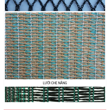
LƯỚI CHẮN CHIM
LƯỚI CHE NẮNG
LƯỚI PHƠI NÔNG SẢN