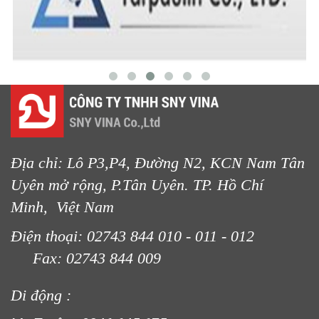
LƯỚI HÀNG RÀO HÌNH CHỮ NHẬT
Địa chỉ: Lô P3,P4, Đường N2, KCN Nam Tân
Uyên mở rộng, P.Tân Uyên. TP. Hồ Chí
Minh, Việt Nam
LƯỚI CHẮN CHIM
Điện thoại: 02743 844 010 - 011 - 012
Fax: 02743 844 009
Di động :