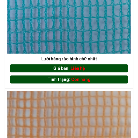
LƯỚI CHẮN CÔN TRÙNG
LƯỚI XÂY DỰNG
Lưới hàng rào hình chữ nhật
Giá bán:
Liên hệ
Tình trạng:
Còn hàng
LƯỚI CHE NẮNG
LƯỚI HÀNG RÀO HÌNH VUÔNG