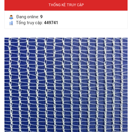
THỐNG KÊ TRUY CẬP
Đang online:
9
Tổng truy cập:
449741
LƯỚI CHE NẮNG
LƯỚI HÀNG RÀO HÌNH VUÔNG
LƯỚI CHẮN CHIM