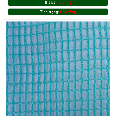
Giá bán:
Liên hệ
Tình trạng:
Còn hàng
LƯỚI CHẮN CÔN TRÙNG
LƯỚI CHẮN ĐỘNG VẬT