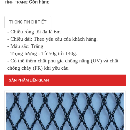
Còn hàng
TÌNH TRẠNG:
THÔNG TIN CHI TIẾT
- Chiều rộng tối đa là 6m
- Chiều dài: Theo yêu cầu của khách hàng.
LƯỚI HÀNG RÀO HÌNH VUÔNG
- Màu sắc: Trắng
- Trọng lượng : Từ 50g tới 140g.
- Có thể thêm chất phụ gia chống nắng (UV) và chất
chống cháy (FR) khi yêu cầu
LƯỚI CHẮN CÔN TRÙNG
SẢN PHẨM LIÊN QUAN
LƯỚI NUÔI TRỒNG HẢI SẢN