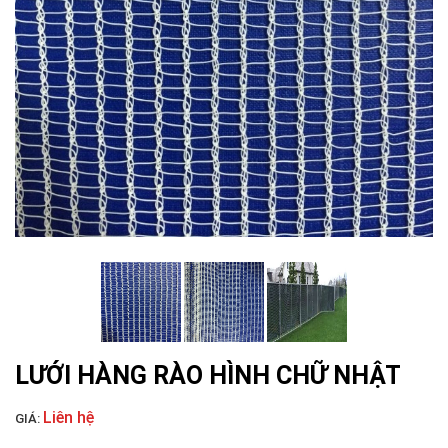
LƯỚI NUÔI TRỒNG HẢI SẢN
LƯỚI PHƠI NÔNG SẢN
LƯỚI HÀNG RÀO HÌNH CHỮ NHẬT
LƯỚI CHẮN GIÓ
Liên hệ
GIÁ: