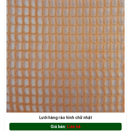
LƯỚI CHẮN ĐỘNG VẬT
LƯỚI CHE NẮNG
Lưới hàng rào hình chữ nhật
Giá bán:
Liên hệ