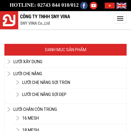
HOTLINE: 02743 844 010/012
Toggl
navig
DANH MỤC SẢN PHẨM
LƯỚI XÂY DỰNG
LƯỚI CHE NẮNG
LƯỚI CHE NẮNG SỢI TRÒN
LƯỚI CHE NẮNG SỢI DẸP
LƯỚI CHẮN CÔN TRÙNG
16 MESH
18 MESH