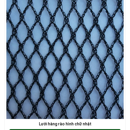
LƯỚI CHẮN CÔN TRÙNG
LƯỚI CHẮN GIÓ
LƯỚI CHE NẮNG
Lưới hàng rào hình chữ nhật