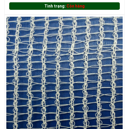
LƯỚI XÂY DỰNG
Tình trạng:
Còn hàng
LƯỚI HÀNG RÀO HÌNH CHỮ NHẬT
LƯỚI HÀNG RÀO HÌNH VUÔNG
LƯỚI CHẮN CHIM