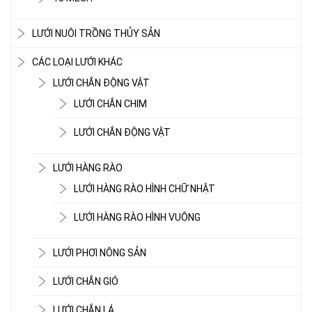
LƯỚI NUÔI TRỒNG THỦY SẢN
CÁC LOẠI LƯỚI KHÁC
LƯỚI CHẮN ĐỘNG VẬT
LƯỚI CHẮN CHIM
LƯỚI CHẮN ĐỘNG VẬT
LƯỚI HÀNG RÀO
LƯỚI HÀNG RÀO HÌNH CHỮ NHẬT
LƯỚI HÀNG RÀO HÌNH VUÔNG
LƯỚI PHƠI NÔNG SẢN
LƯỚI CHE NẮNG
LƯỚI CHẮN GIÓ
LƯỚI CHẮN LÁ