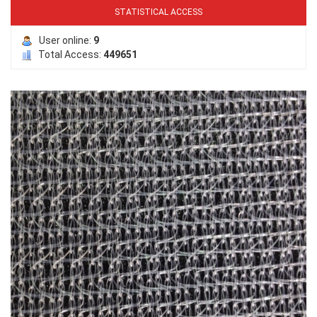
STATISTICAL ACCESS
LƯỚI PHƠI NÔNG SẢN
User online:
9
Total Access:
449651
LƯỚI CHE NẮNG
LƯỚI HÀNG RÀO HÌNH VUÔNG