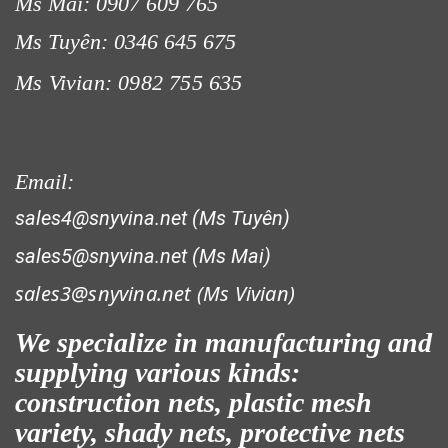
Ms Mai: 0907 609 765
Ms Tuyên: 0346 645 675
LƯỚI CHE NẮNG
Ms Vivian: 0982 755 635
Email:
LƯỚI CHẮN GIÓ
sales4@snyvina.net (Ms Tuyên)
sales5@snyvina.net (Ms Mai)
sales3@snyvina.net (
Ms Vivian)
We specialize in manufacturing and
LƯỚI CHẮN ĐỘNG VẬT
supplying various kinds:
construction nets, plastic mesh
variety, shady nets, protective nets