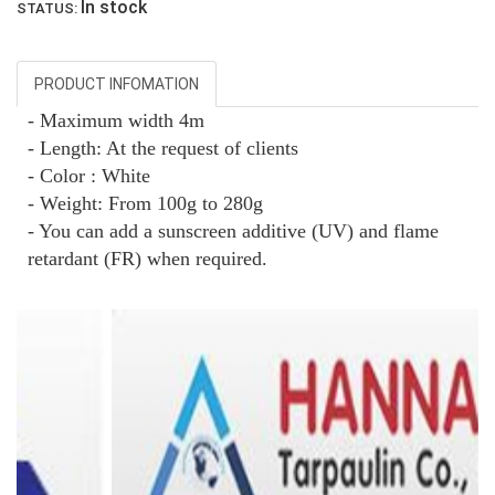
In stock
STATUS:
LƯỚI CHẮN GIÓ
PRODUCT INFOMATION
- Maximum width 4m
- Length: At the request of clients
- Color : White
- Weight:
From
100g to 280g
LƯỚI PHƠI NÔNG SẢN
- You can add a sunscreen additive (UV) and flame
retardant (FR) when required.
LƯỚI CHẮN CÔN TRÙNG