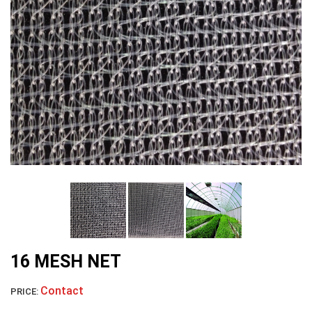
LƯỚI CHE NẮNG
LƯỚI NUÔI TRỒNG HẢI SẢN
LƯỚI CHẮN CHIM
16 MESH NET
Contact
PRICE: