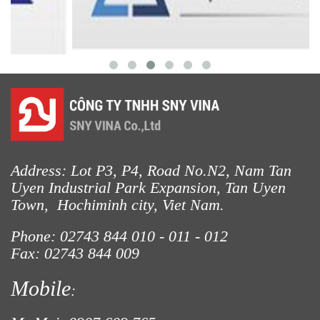
LƯỚI HÀNG RÀO HÌNH VUÔNG
LƯỚI CHẮN CÔN TRÙNG
Address: Lot P3, P4, Road No.N2, Nam Tan
Uyen Industrial Park Expansion, Tan Uyen
Town, Hochiminh city, Viet Nam.
Phone: 02743 844
010 - 011 - 012
LƯỚI NUÔI TRỒNG HẢI SẢN
Fax: 02743 844 009
Mobile
: