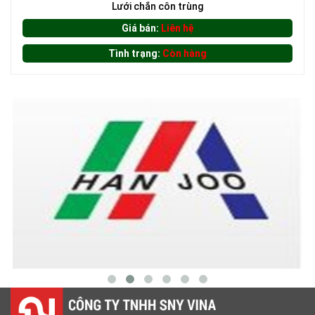
Lưới chắn côn trùng
Giá bán:
Liên hệ
Tình trạng:
Còn hàng
LƯỚI CHẮN NẮNG
LƯỚI CHE NẮNG