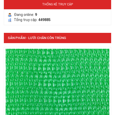
THỐNG KÊ TRUY CẬP
Đang online:
9
Tổng truy cập:
449885
SẢN PHẨM - LƯỚI CHẮN CÔN TRÙNG
LƯỚI PHƠI NÔNG SẢN