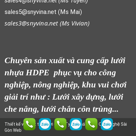
sales4@snyvina.net (Ms Tuyên)
sales5@snyvina.net (Ms Mai)
sales3@snyvina.net (
Ms Vivian)
Chuyên sản xuất và cung cấp lưới
nhựa HDPE phục vụ cho công
nghiệp, nông nghiệp, khu vui chơi
giải trí như : Lưới xây dựng, lưới
che nắng, lưới chắn côn trùng...
Thiết kế và phát triển bởi
Công Ty CP Phát Triển Công Nghệ Sài
Gòn Web