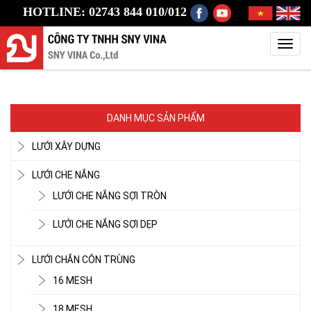
HOTLINE: 02743 844 010/012
Toggl
navig
DANH MỤC SẢN PHẨM
LƯỚI XÂY DỰNG
LƯỚI CHE NẮNG
LƯỚI CHE NẮNG SỢI TRÒN
LƯỚI CHE NẮNG SỢI DẸP
LƯỚI CHẮN CÔN TRÙNG
16 MESH
18 MESH