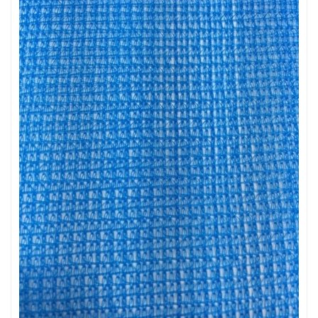
LƯỚI CHẮN ĐỘNG VẬT
LƯỚI XÂY DỰNG