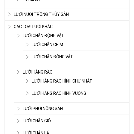
LƯỚI NUÔI TRỒNG THỦY SẢN
CÁC LOẠI LƯỚI KHÁC
LƯỚI CHẮN ĐỘNG VẬT
LƯỚI CHẮN CHIM
LƯỚI CHẮN ĐỘNG VẬT
LƯỚI HÀNG RÀO
LƯỚI HÀNG RÀO HÌNH CHỮ NHẬT
LƯỚI HÀNG RÀO HÌNH VUÔNG
LƯỚI PHƠI NÔNG SẢN
LƯỚI CHẮN GIÓ
LƯỚI CHẮN LÁ