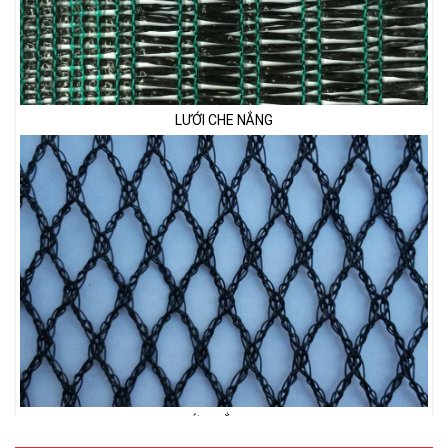
LƯỚI CHE NẮNG
LƯỚI CHẮN CHIM