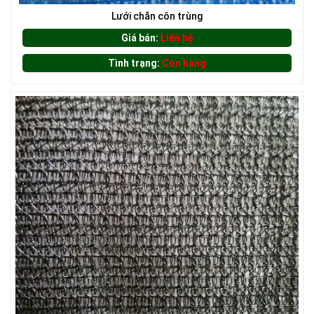
Lưới chắn côn trùng
Giá bán:
Liên hệ
Tình trạng:
Còn hàng
LƯỚI HÀNG RÀO HÌNH VUÔNG