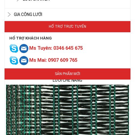
GIA CÔNG LƯỚI
HỔ TRỢ TRỰC TUYẾN
HỔ TRỢ KHÁCH HÀNG
Ms Tuyên: 0346 645 675
Ms Mai: 0907 609 765
LƯỚI CHE NẮNG
SẢN PHẨM MỚI