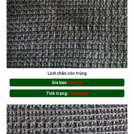
LƯỚI CHE NẮNG
Lưới chắn côn trùng
Giá bán:
Liên hệ
Tình trạng:
Còn hàng
LƯỚI HÀNG RÀO HÌNH CHỮ NHẬT