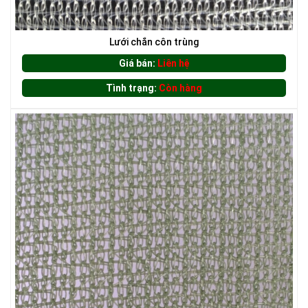
Lưới chắn côn trùng
LƯỚI CHẮN CÔN TRÙNG
Giá bán:
Liên hệ
Tình trạng:
Còn hàng
LƯỚI CHẮN CÔN TRÙNG