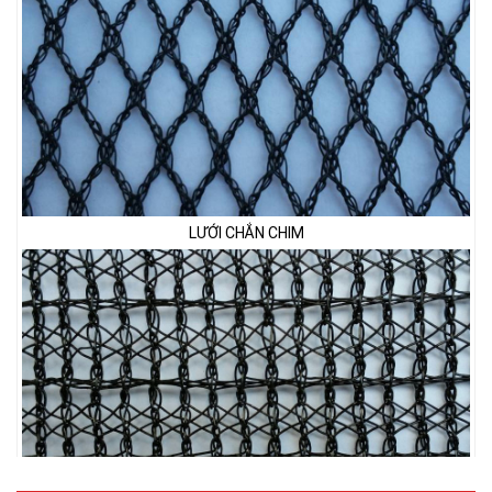
LƯỚI CHE NẮNG
LƯỚI CHE NẮNG