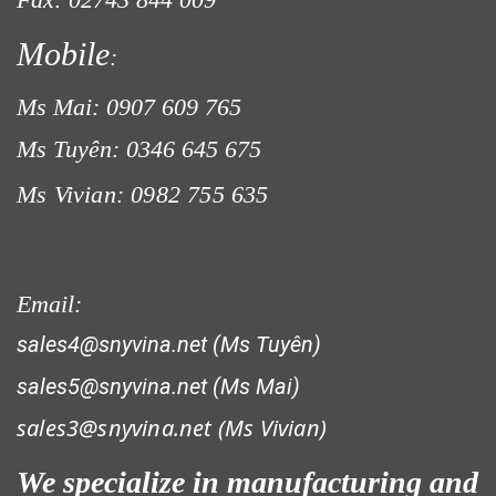
Mobile
:
LƯỚI CHẮN GIÓ
Ms Mai: 0907 609 765
Ms Tuyên: 0346 645 675
Ms Vivian: 0982 755 635
Email:
sales4@snyvina.net (Ms Tuyên)
sales5@snyvina.net (Ms Mai)
LƯỚI CHẮN CÔN TRÙNG
sales3@snyvina.net (
Ms Vivian)
We specialize in manufacturing and