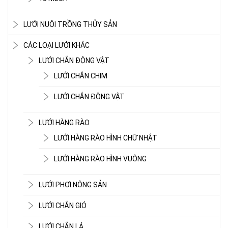
LƯỚI NUÔI TRỒNG THỦY SẢN
CÁC LOẠI LƯỚI KHÁC
LƯỚI CHẮN ĐỘNG VẬT
LƯỚI CHẮN CHIM
LƯỚI CHẮN ĐỘNG VẬT
LƯỚI HÀNG RÀO
LƯỚI HÀNG RÀO HÌNH CHỮ NHẬT
LƯỚI HÀNG RÀO HÌNH VUÔNG
LƯỚI PHƠI NÔNG SẢN
LƯỚI CHE NẮNG
LƯỚI CHẮN GIÓ
LƯỚI CHẮN LÁ