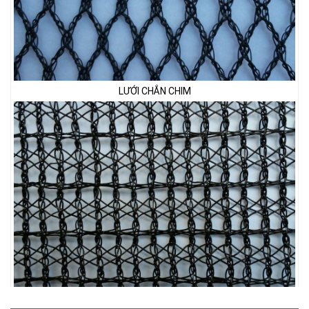
LƯỚI CHẮN CHIM
LƯỚI PHƠI NÔNG SẢN