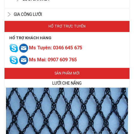
GIA CÔNG LƯỚI
HỔ TRỢ TRỰC TUYẾN
HỔ TRỢ KHÁCH HÀNG
Ms Tuyên: 0346 645 675
Ms Mai: 0907 609 765
SẢN PHẨM MỚI
LƯỚI CHE NẮNG