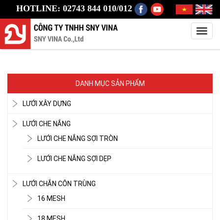
HOTLINE: 02743 844 010/012
Toggl
navig
DANH MỤC SẢN PHẨM
LƯỚI XÂY DỰNG
LƯỚI CHE NẮNG
LƯỚI CHE NẮNG SỢI TRÒN
LƯỚI CHE NẮNG SỢI DẸP
LƯỚI CHẮN CÔN TRÙNG
16 MESH
18 MESH