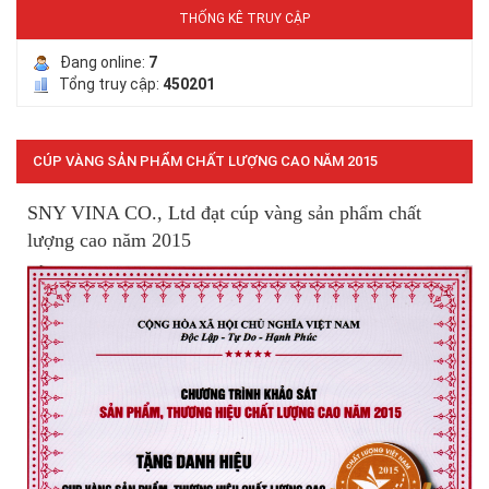
THỐNG KÊ TRUY CẬP
Đang online:
7
Tổng truy cập:
450201
CÚP VÀNG SẢN PHẨM CHẤT LƯỢNG CAO NĂM 2015
SNY VINA CO., Ltd
đạt cúp vàng sản phẩm chất
lượng cao năm 2015
LƯỚI HÀNG RÀO HÌNH VUÔNG