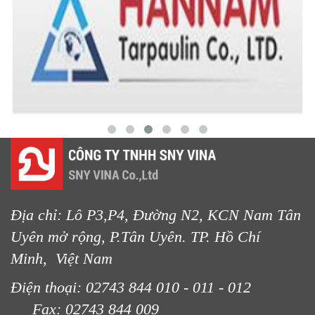
LƯỚI CHE NẮNG
LƯỚI CHẮN CÔN TRÙNG
Địa chỉ: Lô P3,P4, Đường N2, KCN Nam Tân
Uyên mở rộng, P.Tân Uyên. TP. Hồ Chí
LƯỚI CHẮN CHIM
Minh, Việt Nam
Điện thoại: 02743 844 010 - 011 - 012
Fax: 02743 844 009