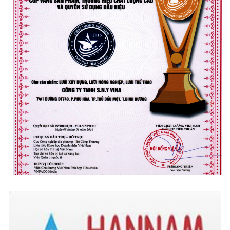
LƯỚI NUÔI TRỒNG HẢI SẢN
LƯỚI CHE NẮNG
LƯỚI CHẮN GIÓ