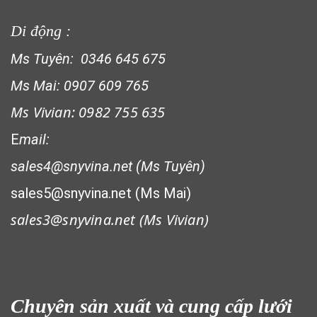
Di động :
Ms Tuyên: 0346 645 675
Ms Mai: 0907 609 765
LƯỚI CHẮN CÔN TRÙNG
Ms Vivian: 0982 755 635
E
mail:
LƯỚI PHƠI NÔNG SẢN
sales4@snyvina.net (Ms Tuyên)
sales5@snyvina.net (Ms Mai)
sales3@snyvina.net (
Ms Vivian)
Chuyên sản xuất và cung cấp lưới
LƯỚI CHE NẮNG