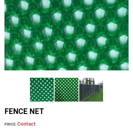
LƯỚI CHẮN CHIM
LƯỚI NUÔI TRỒNG HẢI SẢN
LƯỚI PHƠI NÔNG SẢN
FENCE NET
Contact
PRICE: