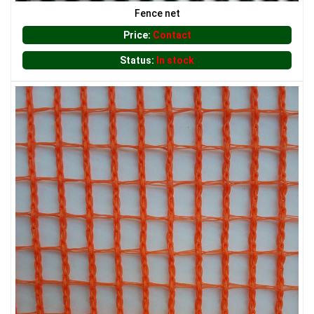
Fence net
LƯỚI CHE NẮNG
Price:
Contact
Status:
In stock
LƯỚI CHẮN CÔN TRÙNG
LƯỚI CHẮN ĐỘNG VẬT