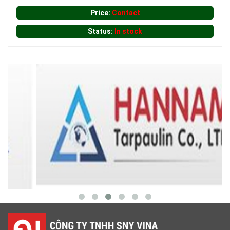
Price:
Contact
Status:
In stock
LƯỚI XÂY DỰNG
LƯỚI HÀNG RÀO HÌNH CHỮ NHẬT
LƯỚI HÀNG RÀO HÌNH VUÔNG