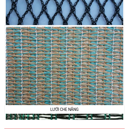
LƯỚI CHẮN CHIM
LƯỚI CHE NẮNG