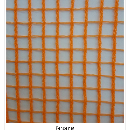
LƯỚI HÀNG RÀO HÌNH VUÔNG
LƯỚI CHẮN ĐỘNG VẬT
LƯỚI CHE NẮNG
Fence net