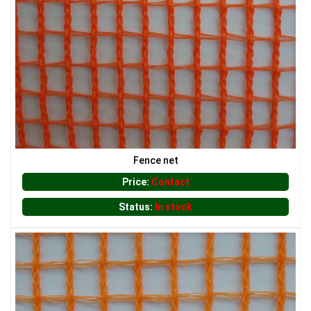
LƯỚI CHẮN CÔN TRÙNG
LƯỚI XÂY DỰNG
Fence net
Price:
Contact
Status:
In stock
LƯỚI CHE NẮNG