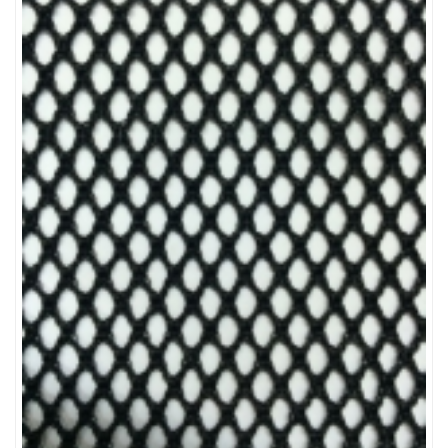
LƯỚI NUÔI TRỒNG HẢI SẢN
LƯỚI CHẮN CÔN TRÙNG
LƯỚI CHẮN GIÓ