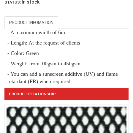
In stock
STATUS:
LƯỚI CHẮN GIÓ
PRODUCT INFOMATION
- A maximum width of 6m
- Length: At the request of clients
- Color: Green
LƯỚI HÀNG RÀO HÌNH VUÔNG
- Weight:
from
100gsm to 450gsm
- You can add a sunscreen additive (UV) and flame
retardant (FR) when required.
PRODUCT RELATIONSHIP
LƯỚI CHẮN CÔN TRÙNG