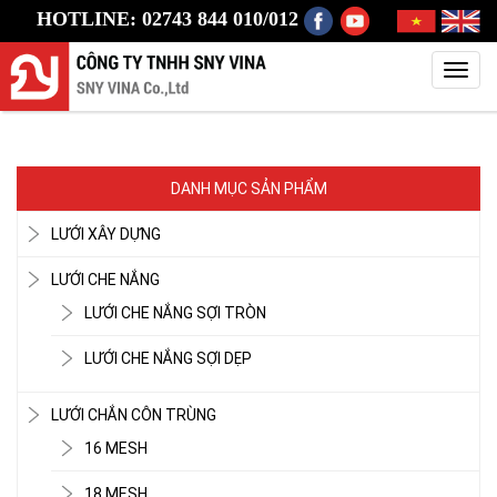
HOTLINE: 02743 844 010/012
Toggl
navig
DANH MỤC SẢN PHẨM
LƯỚI XÂY DỰNG
LƯỚI CHE NẮNG
LƯỚI CHE NẮNG SỢI TRÒN
LƯỚI CHE NẮNG SỢI DẸP
LƯỚI CHẮN CÔN TRÙNG
16 MESH
18 MESH