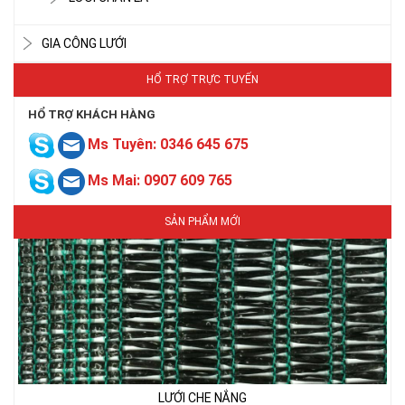
GIA CÔNG LƯỚI
LƯỚI CHE NẮNG
HỔ TRỢ TRỰC TUYẾN
HỔ TRỢ KHÁCH HÀNG
Ms Tuyên: 0346 645 675
Ms Mai: 0907 609 765
SẢN PHẨM MỚI
LƯỚI CHE NẮNG