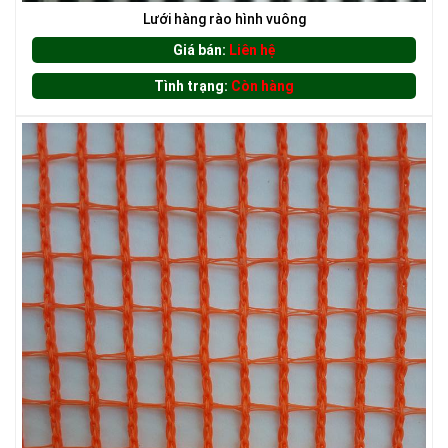
Lưới hàng rào hình vuông
Giá bán:
Liên hệ
Tình trạng:
Còn hàng
LƯỚI CHE NẮNG
LƯỚI CHẮN ĐỘNG VẬT