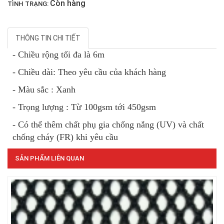
Còn hàng
TÌNH TRẠNG:
THÔNG TIN CHI TIẾT
LƯỚI CHẮN GIÓ
- Chiều rộng tối đa là 6m
- Chiều dài: Theo yêu cầu của khách hàng
- Màu sắc : Xanh
- Trọng lượng : Từ 100gsm tới 450gsm
- Có thể thêm chất phụ gia chống nắng (UV) và chất
chống cháy (FR) khi yêu cầu
SẢN PHẨM LIÊN QUAN
LƯỚI CHẮN CÔN TRÙNG