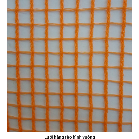
LƯỚI HÀNG RÀO HÌNH VUÔNG
LƯỚI CHE NẮNG
LƯỚI CHE NẮNG
Lưới hàng rào hình vuông