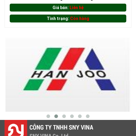
Giá bán:
Liên hệ
Tình trạng:
Còn hàng
LƯỚI CHẮN CHIM
LƯỚI HÀNG RÀO HÌNH CHỮ NHẬT