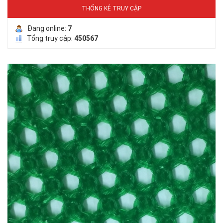
THỐNG KÊ TRUY CẬP
Đang online:
7
Tổng truy cập:
450567
LƯỚI PHƠI NÔNG SẢN
LƯỚI HÀNG RÀO HÌNH VUÔNG