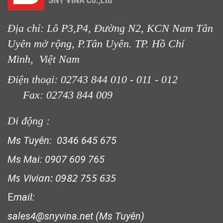
LƯỚI PHƠI NÔNG SẢN
Địa chỉ: Lô P3,P4, Đường N2, KCN Nam Tân
Uyên mở rộng, P.Tân Uyên. TP. Hồ Chí
Minh, Việt Nam
LƯỚI CHẮN CHIM
Điện thoại: 02743 844 010 - 011 - 012
Fax: 02743 844 009
Di động :
Ms Tuyên: 0346 645 675
LƯỚI HÀNG RÀO HÌNH VUÔNG
Ms Mai: 0907 609 765
Ms Vivian: 0982 755 635
E
mail:
sales4@snyvina.net (Ms Tuyên)
LƯỚI CHẮN NẮNG