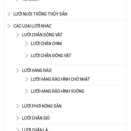
LƯỚI NUÔI TRỒNG THỦY SẢN
CÁC LOẠI LƯỚI KHÁC
LƯỚI CHẮN ĐỘNG VẬT
LƯỚI CHẮN CHIM
LƯỚI CHẮN ĐỘNG VẬT
LƯỚI HÀNG RÀO
LƯỚI HÀNG RÀO HÌNH CHỮ NHẬT
LƯỚI HÀNG RÀO HÌNH VUÔNG
LƯỚI PHƠI NÔNG SẢN
LƯỚI CHẮN GIÓ
LƯỚI CHẮN LÁ