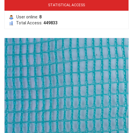
STATISTICAL ACCESS
LƯỚI PHƠI NÔNG SẢN
User online:
8
Total Access:
449833
LƯỚI HÀNG RÀO HÌNH VUÔNG