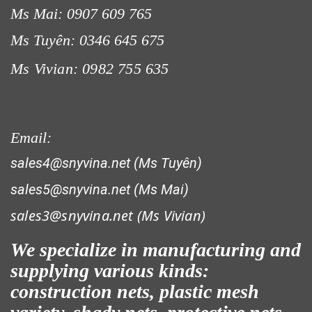
Ms Mai: 0907 609 765
LƯỚI CHE NẮNG
Ms Tuyên: 0346 645 675
Ms Vivian: 0982 755 635
Email:
sales4@snyvina.net (Ms Tuyên)
sales5@snyvina.net (Ms Mai)
sales3@snyvina.net (
Ms Vivian)
LƯỚI CHẮN ĐỘNG VẬT
We specialize in manufacturing and
supplying various kinds:
construction nets, plastic mesh