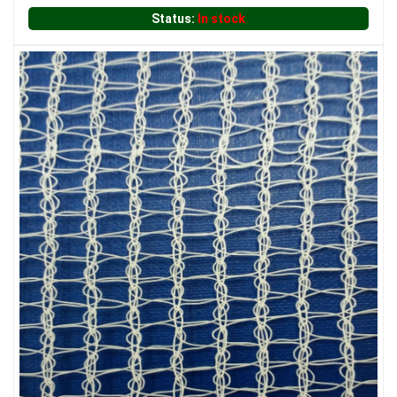
Status:
In stock
LƯỚI NUÔI TRỒNG HẢI SẢN
LƯỚI HÀNG RÀO HÌNH CHỮ NHẬT