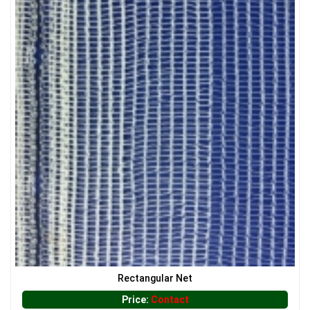
LƯỚI PHƠI NÔNG SẢN
LƯỚI HÀNG RÀO HÌNH VUÔNG
LƯỚI HÀNG RÀO HÌNH VUÔNG
LƯỚI CHE NẮNG
Rectangular Net
Price:
Contact