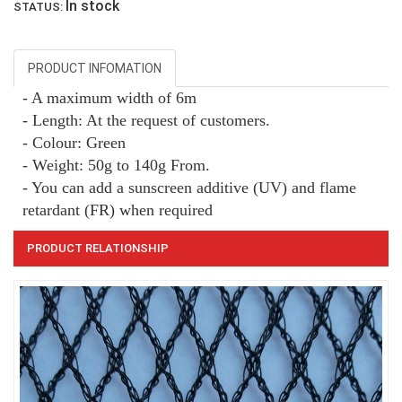
In stock
STATUS:
LƯỚI CHẮN GIÓ
PRODUCT INFOMATION
- A maximum width of 6m
- Length: At the request of customers.
- Colour: Green
- Weight: 50g to 140g From.
- You can add a sunscreen additive (UV) and flame
retardant (FR) when required
PRODUCT RELATIONSHIP
LƯỚI CHẮN CÔN TRÙNG