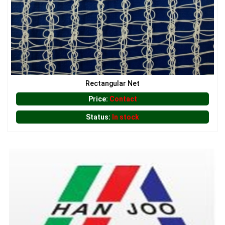
LƯỚI CHẮN GIÓ
LƯỚI CHẮN CHIM
Rectangular Net
Price:
Contact
Status:
In stock
LƯỚI CHẮN CÔN TRÙNG
LƯỚI CHẮN NẮNG