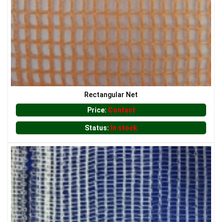
LƯỚI CHẮN CHIM
Rectangular Net
LƯỚI XÂY DỰNG
Price:
Contact
Status:
In stock