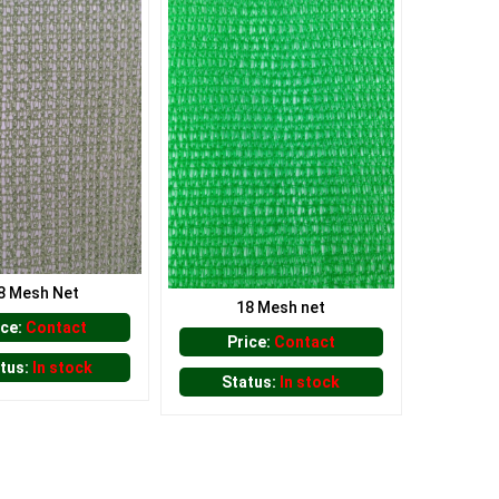
8 Mesh Net
18 Mesh net
ice:
Contact
Price:
Contact
tus:
In stock
Status:
In stock