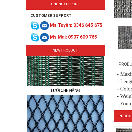
ONLINE SUPPORT
CUSTOMER SUPPORT
Ms Tuyên: 0346 645 675
LƯỚI CHE NẮNG
Ms Mai: 0907 609 765
NEW PRODUCT
PRODU
- Max
- Lengt
LƯỚI CHE NẮNG
- Color
- Weig
- You 
PRODU