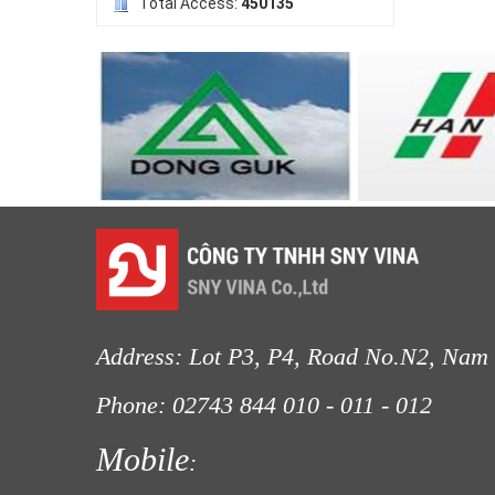
Total Access:
450135
LƯỚI HÀNG RÀO HÌNH VUÔNG
LƯỚI CHE NẮNG
LƯỚI NUÔI TRỒNG HẢI SẢN
LƯỚI CHẮN CHIM
Address: Lot P3, P4, Road No.N2, Nam 
Phone: 02743 844
010 - 011 - 012
Fax
Mobile
:
LƯỚI CHẮN GIÓ