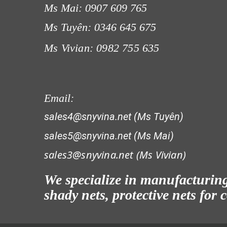
Ms Mai: 0907 609 765
LƯỚI PHƠI NÔNG SẢN
Ms Tuyên: 0346 645 675
Ms Vivian: 0982 755 635
LƯỚI CHẮN CÔN TRÙNG
Email:
sales4@snyvina.net (Ms Tuyên)
LƯỚI HÀNG RÀO HÌNH VUÔNG
sales5@snyvina.net (Ms Mai)
sales3@snyvina.net (
Ms Vivian)
We specialize in manufacturing 
LƯỚI CHẮN CÔN TRÙNG
shady nets, protective nets for
LƯỚI NUÔI TRỒNG HẢI SẢN