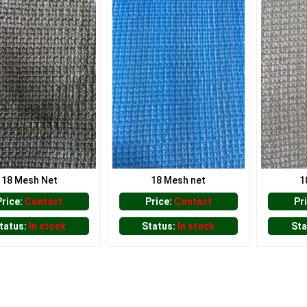
18 Mesh Net
18 Mesh net
1
Price:
Contact
Price:
Contact
Pr
tatus:
In stock
Status:
In stock
Sta