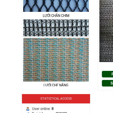
LƯỚI CHẮN CHIM
LƯỚI PHƠI NÔNG SẢN
LƯỚI CHE NẮNG
S
STATISTICAL ACCESS
User online:
8