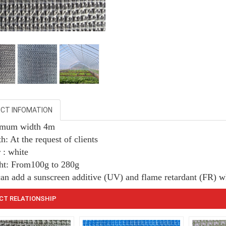
CT INFOMATION
imum width 4m
h: At the request of clients
 : white
ht:
From
100g to 280g
can add a sunscreen additive (UV) and flame retardant (FR) w
CT RELATIONSHIP