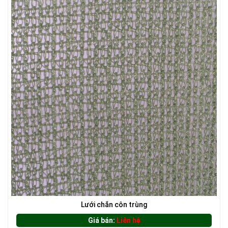
LƯỚI CHẮN ĐỘNG VẬT
LƯỚI CHE NẮNG
Lưới chắn côn trùng
LƯỚI XÂY DỰNG
Giá bán:
Liên hệ