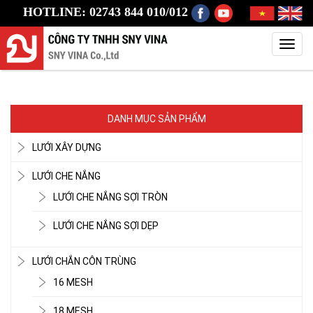
HOTLINE: 02743 844 010/012
Toggl
navig
DANH MỤC SẢN PHẨM
LƯỚI XÂY DỰNG
LƯỚI CHE NẮNG
LƯỚI CHE NẮNG SỢI TRÒN
LƯỚI CHE NẮNG SỢI DẸP
LƯỚI CHẮN CÔN TRÙNG
16 MESH
18 MESH