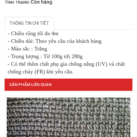
Còn hàng
TÌNH TRẠNG:
THÔNG TIN CHI TIẾT
LƯỚI HÀNG RÀO HÌNH VUÔNG
- Chiều rộng tối đa 4m
- Chiều dài: Theo yêu cầu của khách hàng
- Màu sắc : Trắng
- Trọng lượng : Từ 100g tới 280g
- Có thể thêm chất phụ gia chống nắng (UV) và chất
LƯỚI CHẮN CÔN TRÙNG
chống cháy (FR) khi yêu cầu.
SẢN PHẨM LIÊN QUAN
LƯỚI NUÔI TRỒNG HẢI SẢN