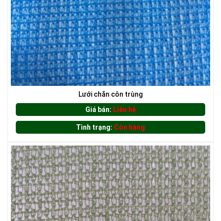
LƯỚI XÂY DỰNG
Lưới chắn côn trùng
Giá bán:
Liên hệ
Tình trạng:
Còn hàng
LƯỚI CHE NẮNG
LƯỚI HÀNG RÀO HÌNH VUÔNG