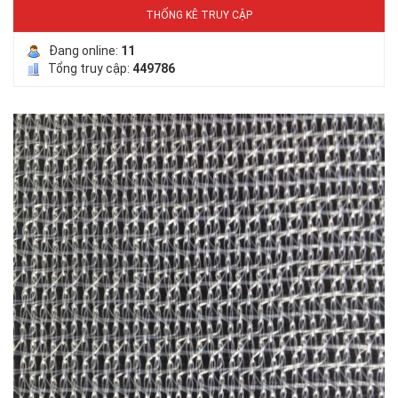
THỐNG KÊ TRUY CẬP
Đang online:
11
Tổng truy cập:
449786
LƯỚI CHE NẮNG
LƯỚI HÀNG RÀO HÌNH VUÔNG
LƯỚI CHẮN CHIM