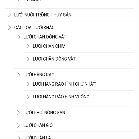
LƯỚI NUÔI TRỒNG THỦY SẢN
CÁC LOẠI LƯỚI KHÁC
LƯỚI CHẮN ĐỘNG VẬT
LƯỚI CHẮN CHIM
LƯỚI CHẮN ĐỘNG VẬT
LƯỚI HÀNG RÀO
LƯỚI HÀNG RÀO HÌNH CHỮ NHẬT
LƯỚI HÀNG RÀO HÌNH VUÔNG
LƯỚI CHE NẮNG
LƯỚI PHƠI NÔNG SẢN
LƯỚI CHẮN GIÓ
LƯỚI CHẮN LÁ