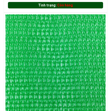
Tình trạng:
Còn hàng
LƯỚI HÀNG RÀO HÌNH CHỮ NHẬT
LƯỚI HÀNG RÀO HÌNH VUÔNG
LƯỚI CHẮN CHIM