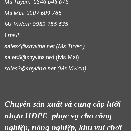
Ms Tuyên: 0346 645 675
Ms Mai: 0907 609 765
Ms Vivian: 0982 755 635
E
mail:
LƯỚI CHẮN NẮNG
sales4@snyvina.net (Ms Tuyên)
sales5@snyvina.net (Ms Mai)
sales3@snyvina.net (
Ms Vivian)
Chuyên sản xuất và cung cấp lưới
nhựa HDPE phục vụ cho công
nghiệp, nông nghiệp, khu vui chơi