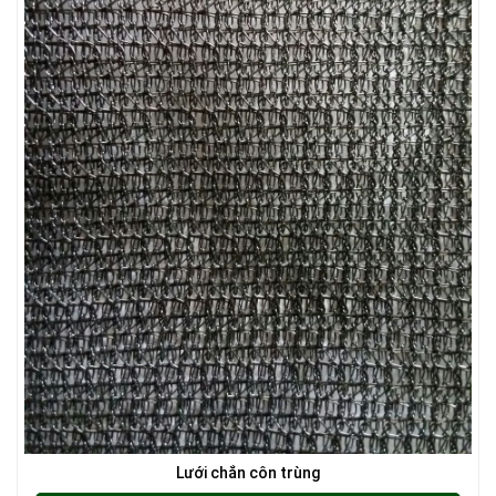
LƯỚI CHẮN CÔN TRÙNG
LƯỚI CHẮN GIÓ
LƯỚI CHE NẮNG
Lưới chắn côn trùng