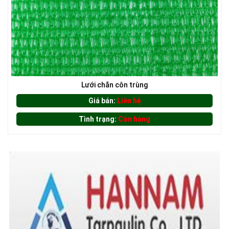
LƯỚI CHE NẮNG
Lưới chắn côn trùng
Giá bán:
Liên hệ
Tình trạng:
Còn hàng
LƯỚI CHẮN NẮNG
LƯỚI HÀNG RÀO HÌNH CHỮ NHẬT