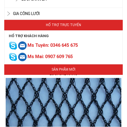
GIA CÔNG LƯỚI
HỔ TRỢ TRỰC TUYẾN
HỔ TRỢ KHÁCH HÀNG
Ms Tuyên: 0346 645 675
Ms Mai: 0907 609 765
LƯỚI CHE NẮNG
SẢN PHẨM MỚI