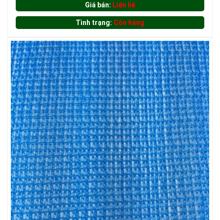
Giá bán:
Liên hệ
Tình trạng:
Còn hàng
LƯỚI CHẮN CÔN TRÙNG
LƯỚI CHẮN ĐỘNG VẬT
LƯỚI CHẮN CÔN TRÙNG