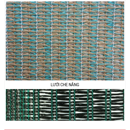
LƯỚI CHẮN CHIM
LƯỚI CHE NẮNG
LƯỚI PHƠI NÔNG SẢN