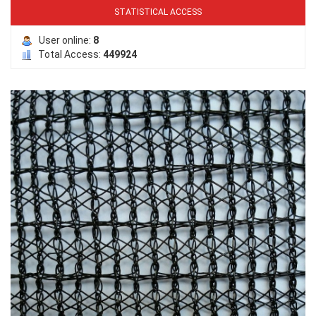
STATISTICAL ACCESS
User online:
8
Total Access:
449924
LƯỚI PHƠI NÔNG SẢN