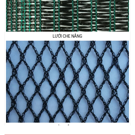
LƯỚI CHE NẮNG
LƯỚI CHẮN CHIM