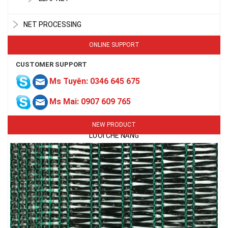
NET PROCESSING
ONLINE SUPPORT
CUSTOMER SUPPORT
Ms Tuyên: 0346 645 675
LƯỚI CHE NẮNG
Ms Mai: 0907 609 765
NEW PRODUCT