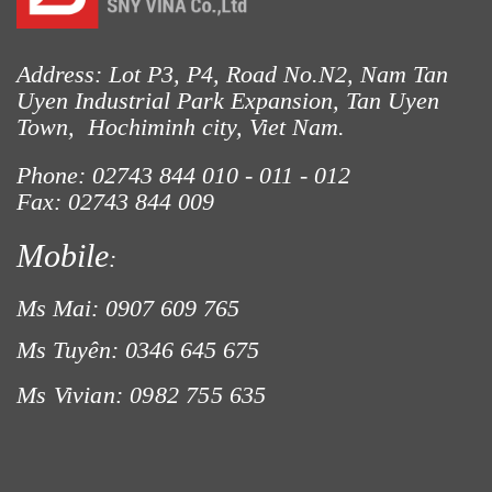
Address: Lot P3, P4, Road No.N2, Nam Tan
LƯỚI CHẮN ĐỘNG VẬT
Uyen Industrial Park Expansion, Tan Uyen
Town, Hochiminh city, Viet Nam.
Phone: 02743 844
010 - 011 - 012
Fax: 02743 844 009
Mobile
:
Ms Mai: 0907 609 765
Ms Tuyên: 0346 645 675
Ms Vivian: 0982 755 635
LƯỚI XÂY DỰNG