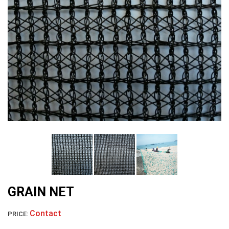
LƯỚI HÀNG RÀO HÌNH VUÔNG
LƯỚI NUÔI TRỒNG HẢI SẢN
GRAIN NET
Contact
PRICE: