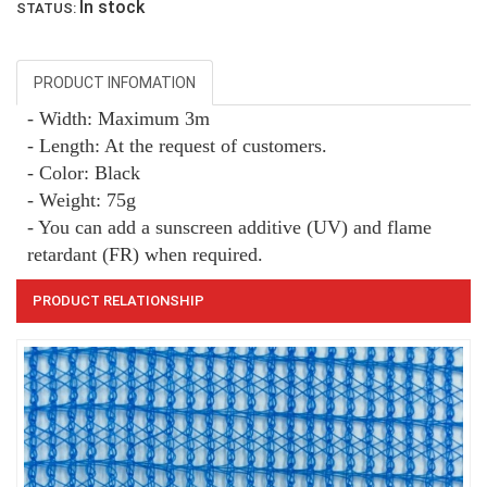
In stock
STATUS:
PRODUCT INFOMATION
- Width: Maximum 3m
- Length: At the request of customers.
- Color: Black
- Weight: 75g
LƯỚI CHẮN GIÓ
- You can add a sunscreen additive (UV) and flame
retardant (FR) when required.
PRODUCT RELATIONSHIP