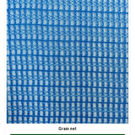
LƯỚI CHẮN CÔN TRÙNG
LƯỚI CHẮN CÔN TRÙNG
Grain net