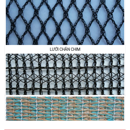
LƯỚI CHẮN CHIM
LƯỚI PHƠI NÔNG SẢN