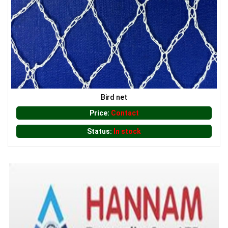
LƯỚI CHẮN CÔN TRÙNG
LƯỚI XÂY DỰNG
Bird net
Price:
Contact
Status:
In stock
LƯỚI CHẮN CÔN TRÙNG