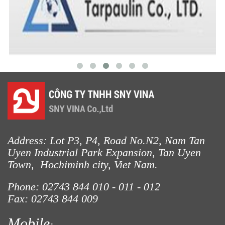
LƯỚI HÀNG RÀO HÌNH VUÔNG
LƯỚI CHE NẮNG
Address: Lot P3, P4, Road No.N2, Nam Tan
Uyen Industrial Park Expansion, Tan Uyen
LƯỚI CHE NẮNG
Town, Hochiminh city, Viet Nam.
Phone: 02743 844
010 - 011 - 012
Fax: 02743 844 009
Mobile
: