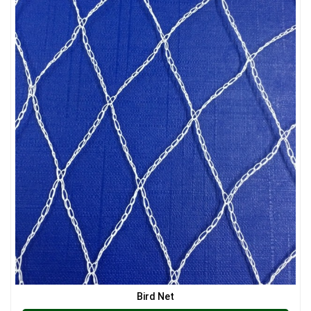
LƯỚI CHẮN CÔN TRÙNG
LƯỚI NUÔI TRỒNG HẢI SẢN
Bird Net