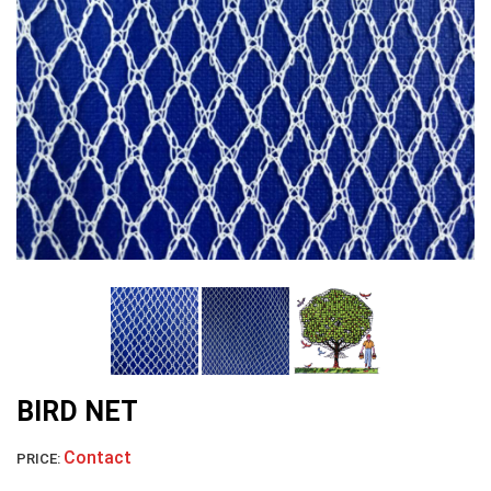
LƯỚI NUÔI TRỒNG HẢI SẢN
LƯỚI CHẮN CHIM
BIRD NET
Contact
PRICE:
LƯỚI CHẮN GIÓ