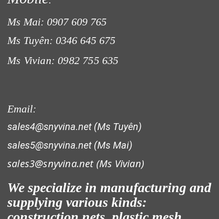
LƯỚI CHẮN ĐỘNG VẬT
Ms Mai: 0907 609 765
Ms Tuyên: 0346 645 675
Ms Vivian: 0982 755 635
LƯỚI HÀNG RÀO HÌNH CHỮ NHẬT
Email:
sales4@snyvina.net (Ms Tuyên)
sales5@snyvina.net (Ms Mai)
LƯỚI XÂY DỰNG
sales3@snyvina.net (
Ms Vivian)
We specialize in manufacturing and
supplying various kinds:
construction nets, plastic mesh