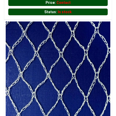
LƯỚI CHE NẮNG
Price:
Contact
Status:
In stock
LƯỚI CHẮN GIÓ
LƯỚI CHẮN ĐỘNG VẬT