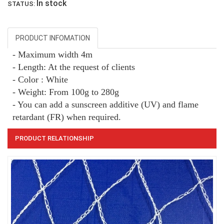
In stock
STATUS:
PRODUCT INFOMATION
- Maximum width 4m
- Length: At the request of clients
LƯỚI PHƠI NÔNG SẢN
- Color : White
- Weight:
From
100g to 280g
- You can add a sunscreen additive (UV) and flame
retardant (FR) when required.
PRODUCT RELATIONSHIP
LƯỚI CHẮN CÔN TRÙNG
LƯỚI HÀNG RÀO HÌNH VUÔNG