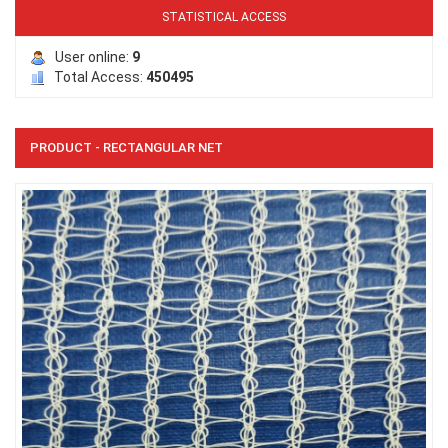
STATISTICAL ACCESS
User online:
9
Total Access:
450495
PRODUCT - RECTANGULAR NET
LƯỚI CHẮN CHIM
LƯỚI CHE NẮNG