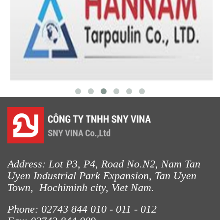
LƯỚI XÂY DỰNG
LƯỚI HÀNG RÀO HÌNH CHỮ NHẬT
Address: Lot P3, P4, Road No.N2, Nam Tan
Uyen Industrial Park Expansion, Tan Uyen
Town, Hochiminh city, Viet Nam.
LƯỚI HÀNG RÀO HÌNH VUÔNG
Phone: 02743 844
010 - 011 - 012