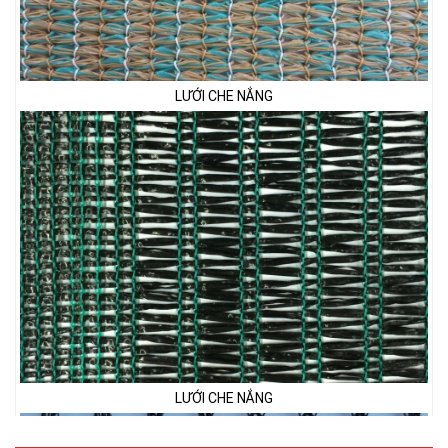
LƯỚI CHE NẮNG
LƯỚI CHE NẮNG