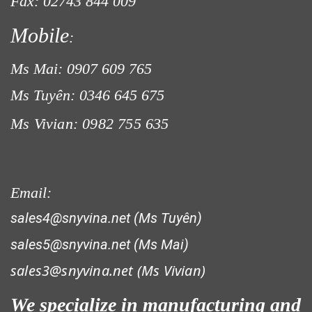
Fax: 02743 844 009
Mobile
:
LƯỚI CHẮN CHIM
Ms Mai: 0907 609 765
Ms Tuyên: 0346 645 675
Ms Vivian: 0982 755 635
LƯỚI CHE NẮNG
Email:
sales4@snyvina.net (Ms Tuyên)
sales5@snyvina.net (Ms Mai)
sales3@snyvina.net (
Ms Vivian)
LƯỚI CHẮN NẮNG
We specialize in manufacturing and