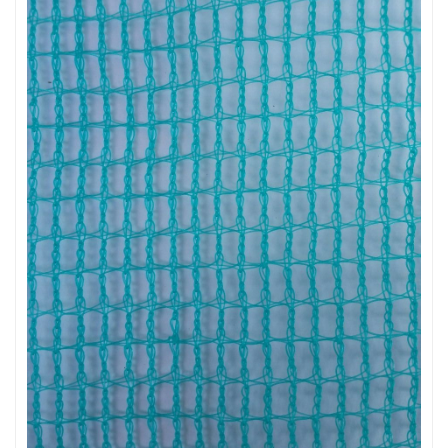
LƯỚI CHE NẮNG
LƯỚI CHẮN CÔN TRÙNG
LƯỚI CHẮN ĐỘNG VẬT