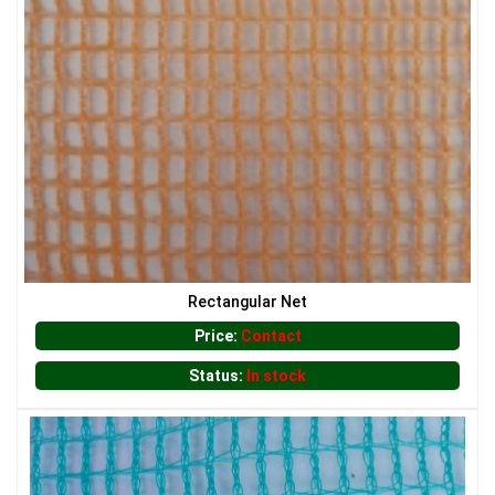
LƯỚI NUÔI TRỒNG HẢI SẢN
LƯỚI CHẮN CÔN TRÙNG
Rectangular Net
Price:
Contact
Status:
In stock
LƯỚI CHẮN GIÓ