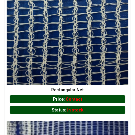
LƯỚI PHƠI NÔNG SẢN
LƯỚI CHE NẮNG
Rectangular Net
Price:
Contact
LƯỚI HÀNG RÀO HÌNH VUÔNG
Status:
In stock