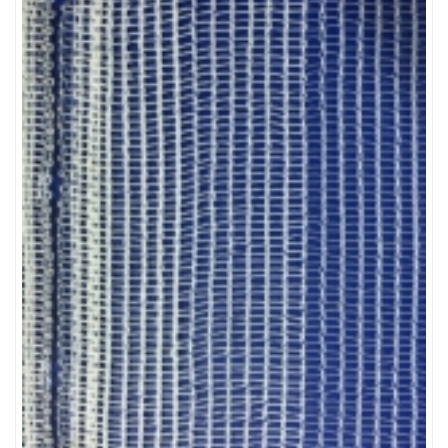
LƯỚI CHẮN CHIM
LƯỚI NUÔI TRỒNG HẢI SẢN
LƯỚI PHƠI NÔNG SẢN