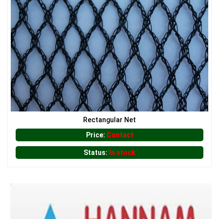
LƯỚI HÀNG RÀO HÌNH VUÔNG
Rectangular Net
LƯỚI CHẮN ĐỘNG VẬT
Price:
Contact
Status:
In stock
LƯỚI CHE NẮNG