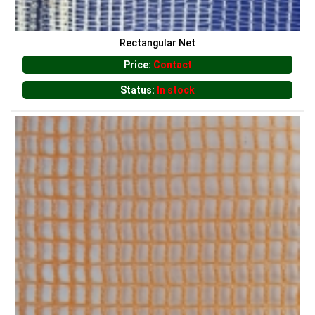
LƯỚI CHẮN GIÓ
Rectangular Net
Price:
Contact
Status:
In stock
LƯỚI HÀNG RÀO HÌNH VUÔNG
LƯỚI CHẮN CÔN TRÙNG