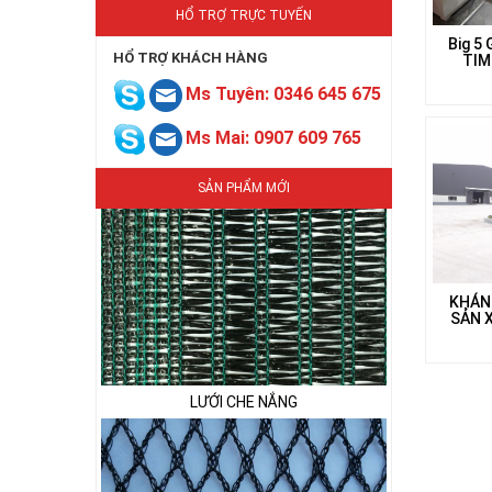
HỔ TRỢ TRỰC TUYẾN
Big 5 
HỔ TRỢ KHÁCH HÀNG
TIM
Ms Tuyên: 0346 645 675
Ms Mai: 0907 609 765
LƯỚI CHE NẮNG
SẢN PHẨM MỚI
KHÁN
SẢN 
LƯỚI CHE NẮNG