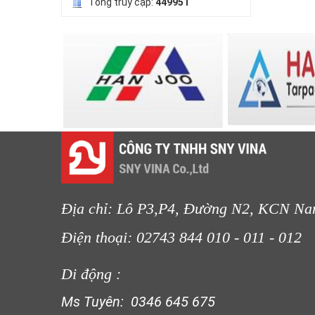
Tổng truy cập:
449951
LƯỚI HÀNG RÀO HÌNH VUÔNG
LƯỚI NUÔI TRỒNG HẢI SẢN
Địa chỉ: Lô P3,P4, Đường N2, KCN Na
Điện thoại: 02743 844 010 - 011 
Di động :
Ms Tuyên: 0346 645 675