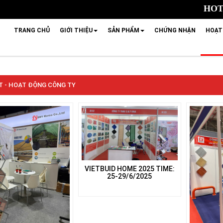
HOTL
TRANG CHỦ
GIỚI THIỆU
SẢN PHẨM
CHỨNG NHẬN
HOẠT
ẾT - HOẠT ĐỘNG CÔNG TY
VIETBUID HOME 2025 TIME:
25-29/6/2025