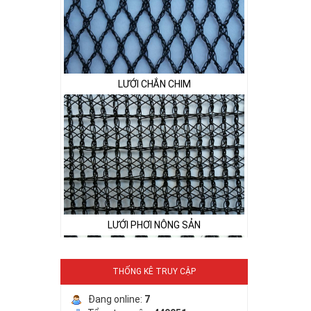
LƯỚI CHẮN CHIM
LƯỚI PHƠI NÔNG SẢN
THỐNG KÊ TRUY CẬP
Đang online:
7