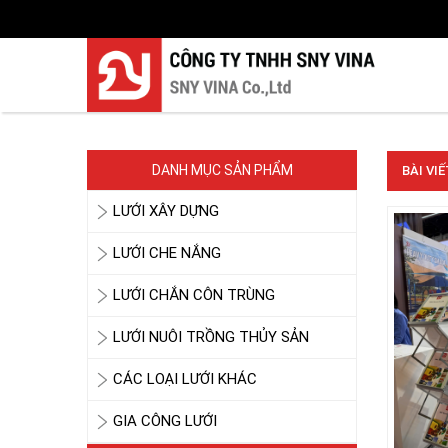
DANH MỤC SẢN PHẨM
BÀI VI
LƯỚI XÂY DỰNG
LƯỚI CHE NẮNG
LƯỚI CHẮN CÔN TRÙNG
LƯỚI NUÔI TRỒNG THỦY SẢN
CÁC LOẠI LƯỚI KHÁC
GIA CÔNG LƯỚI