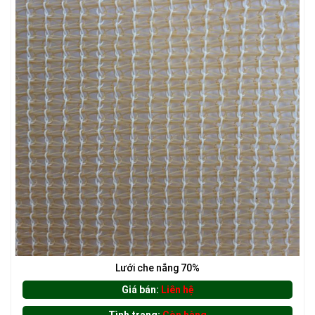
LƯỚI CHẮN GIÓ
LƯỚI XÂY DỰNG
LƯỚI CHẮN CÔN TRÙNG
Lưới che nắng 70%
Giá bán:
Liên hệ