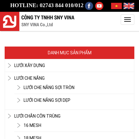
HOTLINE: 02743 844 010/012
Toggl
navig
DANH MỤC SẢN PHẨM
LƯỚI XÂY DỰNG
LƯỚI CHE NẮNG
LƯỚI CHE NẮNG SỢI TRÒN
LƯỚI CHE NẮNG SỢI DẸP
LƯỚI CHẮN CÔN TRÙNG
16 MESH
18 MESH