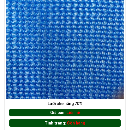
LƯỚI CHẮN CHIM
LƯỚI XÂY DỰNG
Lưới che nắng 70%
LƯỚI CHẮN NẮNG
Giá bán:
Liên hệ
Tình trạng:
Còn hàng