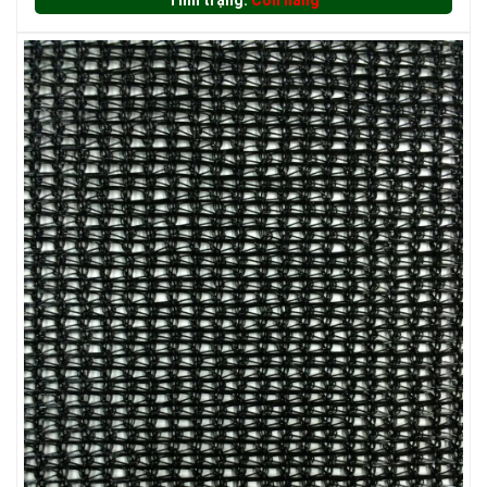
Tình trạng:
Còn hàng
LƯỚI HÀNG RÀO HÌNH VUÔNG
LƯỚI CHẮN CÔN TRÙNG
LƯỚI CHE NẮNG