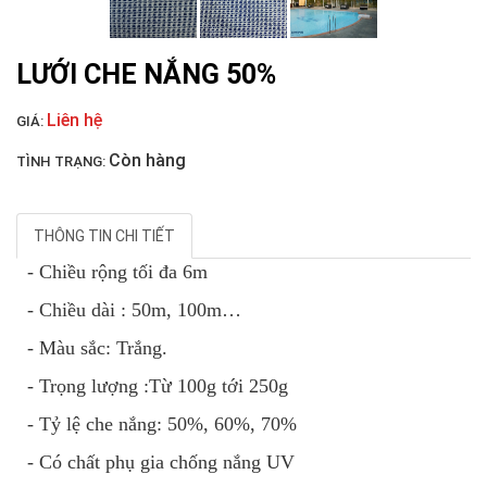
LƯỚI CHẮN GIÓ
LƯỚI CHE NẮNG 50%
Liên hệ
GIÁ:
Còn hàng
TÌNH TRẠNG:
LƯỚI CHẮN CHIM
THÔNG TIN CHI TIẾT
- Chiều rộng tối đa 6m
- Chiều dài : 50m, 100m…
- Màu sắc: Trắng.
LƯỚI CHẮN CÔN TRÙNG
- Trọng lượng :Từ 100g tới 250g
- Tỷ lệ che nắng: 50%, 60%, 70%
- Có chất phụ gia chống nắng UV