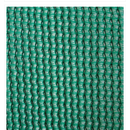
LƯỚI HÀNG RÀO HÌNH VUÔNG
LƯỚI CHE NẮNG