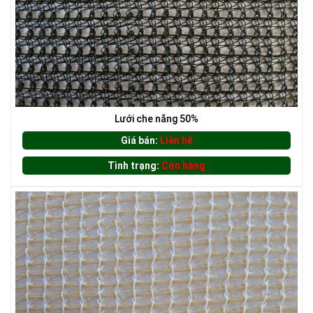
LƯỚI CHE NẮNG
LƯỚI NUÔI TRỒNG HẢI SẢN
Lưới che nắng 50%
Giá bán:
Liên hệ
Tình trạng:
Còn hàng
LƯỚI CHẮN ĐỘNG VẬT