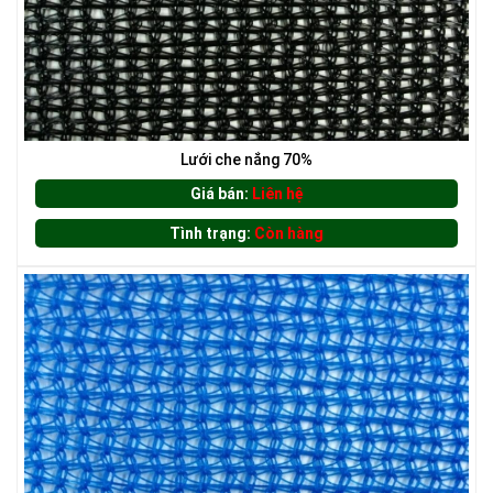
LƯỚI CHE NẮNG
Lưới che nắng 70%
Giá bán:
Liên hệ
Tình trạng:
Còn hàng
LƯỚI HÀNG RÀO HÌNH CHỮ NHẬT
LƯỚI CHẮN ĐỘNG VẬT