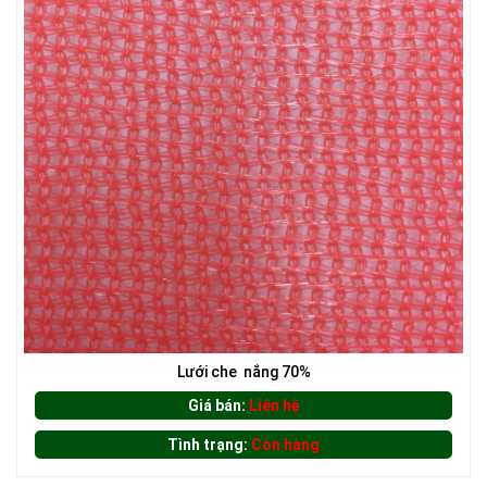
LƯỚI CHẮN CHIM
Lưới che nắng 70%
LƯỚI CHẮN NẮNG
Giá bán:
Liên hệ
Tình trạng:
Còn hàng