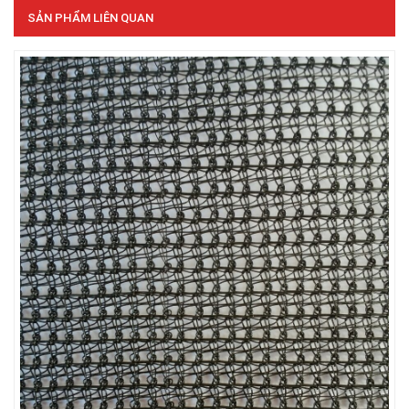
LƯỚI PHƠI NÔNG SẢN
SẢN PHẨM LIÊN QUAN
LƯỚI CHẮN CÔN TRÙNG
LƯỚI HÀNG RÀO HÌNH VUÔNG