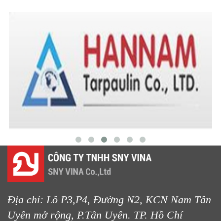
Địa chỉ: Lô P3,P4, Đường N2, KCN Nam Tân
Uyên mở rộng, P.Tân Uyên. TP. Hồ Chí