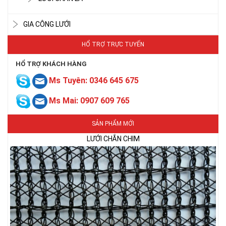
GIA CÔNG LƯỚI
HỔ TRỢ TRỰC TUYẾN
HỔ TRỢ KHÁCH HÀNG
Ms Tuyên: 0346 645 675
LƯỚI CHẮN CHIM
Ms Mai: 0907 609 765
SẢN PHẨM MỚI