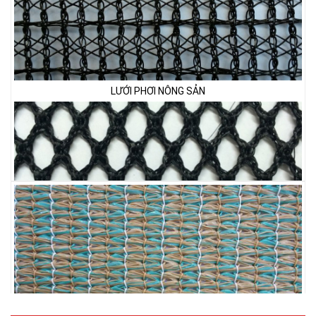
LƯỚI PHƠI NÔNG SẢN
LƯỚI HÀNG RÀO HÌNH VUÔNG