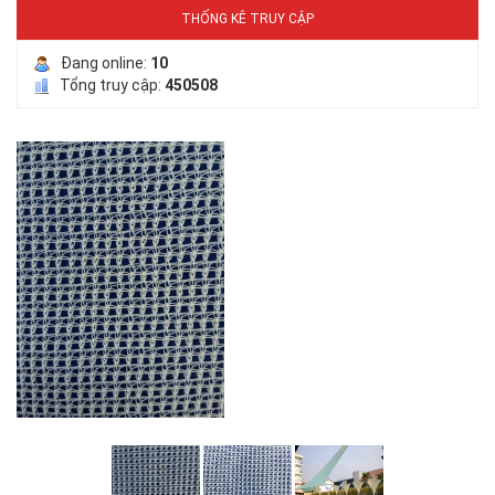
LƯỚI CHE NẮNG
THỐNG KÊ TRUY CẬP
Đang online:
10
Tổng truy cập:
450508
LƯỚI NUÔI TRỒNG HẢI SẢN
LƯỚI CHE NẮNG