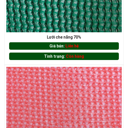
Lưới che nắng 70%
Giá bán:
Liên hệ
Tình trạng:
Còn hàng
LƯỚI HÀNG RÀO HÌNH CHỮ NHẬT