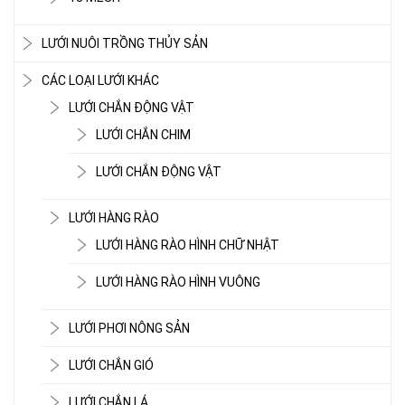
LƯỚI CHE NẮNG
LƯỚI NUÔI TRỒNG THỦY SẢN
CÁC LOẠI LƯỚI KHÁC
LƯỚI CHẮN ĐỘNG VẬT
LƯỚI CHẮN CHIM
LƯỚI CHẮN ĐỘNG VẬT
LƯỚI HÀNG RÀO
LƯỚI HÀNG RÀO HÌNH CHỮ NHẬT
LƯỚI HÀNG RÀO HÌNH VUÔNG
LƯỚI CHE NẮNG
LƯỚI PHƠI NÔNG SẢN
LƯỚI CHẮN GIÓ
LƯỚI CHẮN LÁ