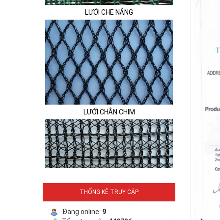
LƯỚI CHE NẮNG
LƯỚI CHẮN CHIM
THỐNG KÊ TRUY CẬP
LƯỚI PHƠI NÔNG SẢN
Đang online:
9