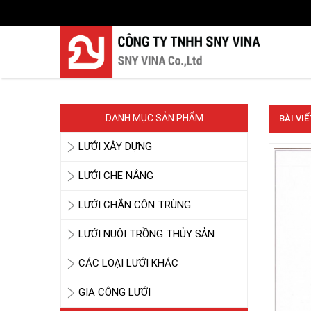
DANH MỤC SẢN PHẨM
BÀI VI
LƯỚI XÂY DỰNG
LƯỚI CHE NẮNG
LƯỚI CHẮN CÔN TRÙNG
LƯỚI NUÔI TRỒNG THỦY SẢN
CÁC LOẠI LƯỚI KHÁC
GIA CÔNG LƯỚI