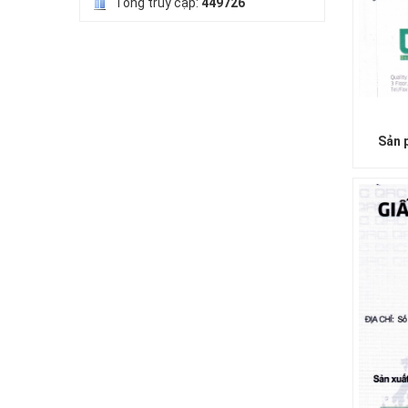
Tổng truy cập:
449726
Sản 
LƯỚI HÀNG RÀO HÌNH VUÔNG
LƯỚI NUÔI TRỒNG HẢI SẢN