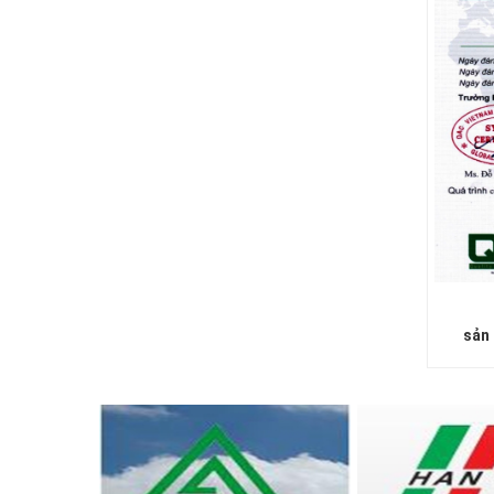
LƯỚI CHẮN GIÓ
sản
LƯỚI CHẮN CÔN TRÙNG