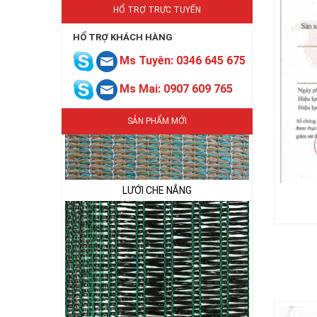
HỔ TRỢ TRỰC TUYẾN
HỔ TRỢ KHÁCH HÀNG
Ms Tuyên: 0346 645 675
Ms Mai: 0907 609 765
SẢN PHẨM MỚI
LƯỚI CHE NẮNG