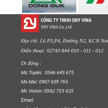
LƯỚI CHẮN CÔN TRÙNG
Địa chỉ: Lô P3,P4, Đường N2, KCN Na
Điện thoại: 02743 844 010 - 011 
Di động :
LƯỚI CHE NẮNG
Ms Tuyên: 0346 645 675
Ms Mai: 0907 609 765
Ms Vivian: 0982 755 635
E
mail: