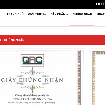
HOTL
TRANG CHỦ
GIỚI THIỆU
SẢN PHẨM
CHỨNG NHẬN
HOẠT
ẾT - CHỨNG NHẬN