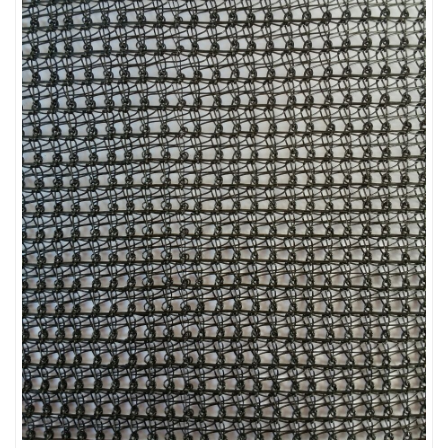
LƯỚI CHẮN CÔN TRÙNG
LƯỚI CHẮN GIÓ
LƯỚI CHE NẮNG