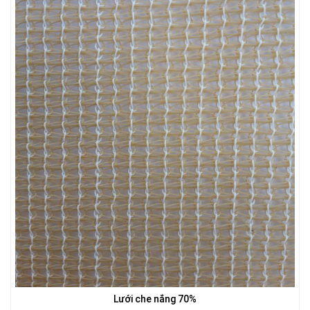
LƯỚI CHẮN ĐỘNG VẬT
LƯỚI CHE NẮNG
LƯỚI XÂY DỰNG
Lưới che nắng 70%