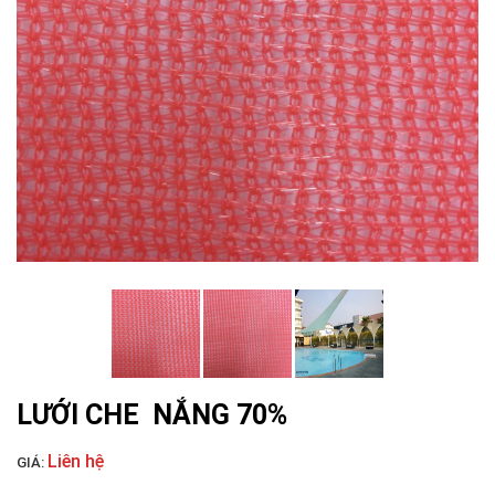
LƯỚI NUÔI TRỒNG HẢI SẢN
LƯỚI PHƠI NÔNG SẢN
LƯỚI CHẮN GIÓ
LƯỚI CHE NẮNG 70%
Liên hệ
GIÁ: