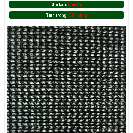
Giá bán:
Liên hệ
LƯỚI HÀNG RÀO HÌNH CHỮ NHẬT
Tình trạng:
Còn hàng
LƯỚI HÀNG RÀO HÌNH VUÔNG
LƯỚI CHẮN CHIM