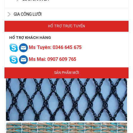
GIA CÔNG LƯỚI
HỔ TRỢ TRỰC TUYẾN
HỔ TRỢ KHÁCH HÀNG
LƯỚI CHE NẮNG
Ms Tuyên: 0346 645 675
Ms Mai: 0907 609 765
SẢN PHẨM MỚI