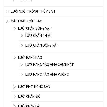
LƯỚI NUÔI TRỒNG THỦY SẢN
CÁC LOẠI LƯỚI KHÁC
LƯỚI CHẮN ĐỘNG VẬT
LƯỚI CHẮN CHIM
LƯỚI CHẮN ĐỘNG VẬT
LƯỚI HÀNG RÀO
LƯỚI HÀNG RÀO HÌNH CHỮ NHẬT
LƯỚI CHE NẮNG
LƯỚI HÀNG RÀO HÌNH VUÔNG
LƯỚI PHƠI NÔNG SẢN
LƯỚI CHẮN GIÓ
LƯỚI CHẮN LÁ