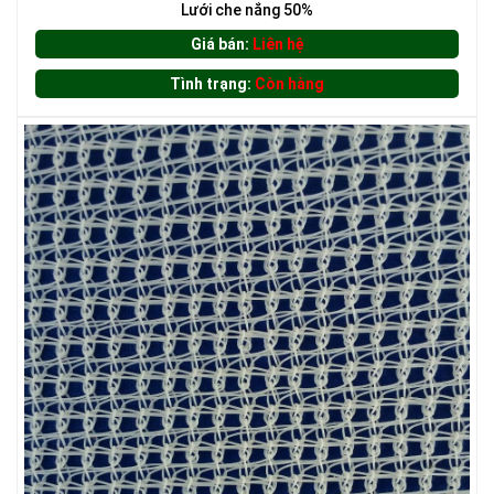
Lưới che nắng 50%
Giá bán:
Liên hệ
LƯỚI CHẮN CÔN TRÙNG
Tình trạng:
Còn hàng
LƯỚI CHẮN ĐỘNG VẬT
LƯỚI CHẮN CÔN TRÙNG