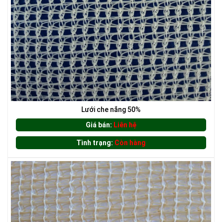
LƯỚI XÂY DỰNG
LƯỚI CHE NẮNG
Lưới che nắng 50%
Giá bán:
Liên hệ
Tình trạng:
Còn hàng
LƯỚI HÀNG RÀO HÌNH VUÔNG