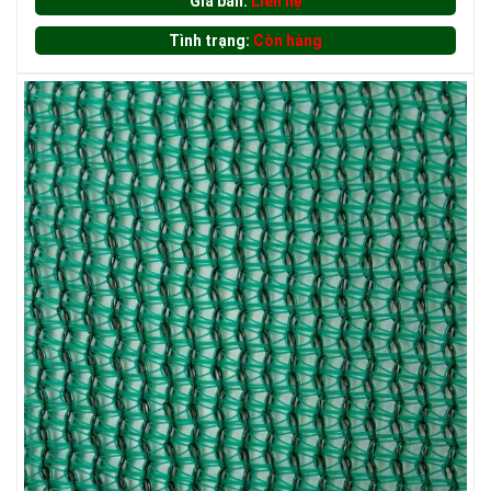
Giá bán:
Liên hệ
Tình trạng:
Còn hàng
LƯỚI CHẮN NẮNG