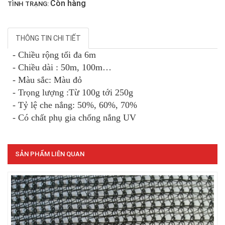
Còn hàng
TÌNH TRẠNG:
LƯỚI HÀNG RÀO HÌNH VUÔNG
THÔNG TIN CHI TIẾT
- Chiều rộng tối đa 6m
- Chiều dài : 50m, 100m…
- Màu sắc: Màu đỏ
LƯỚI CHẮN CÔN TRÙNG
- Trọng lượng :Từ 100g tới 250g
- Tỷ lệ che nắng: 50%, 60%, 70%
- Có chất phụ gia chống nắng UV
SẢN PHẨM LIÊN QUAN
LƯỚI NUÔI TRỒNG HẢI SẢN