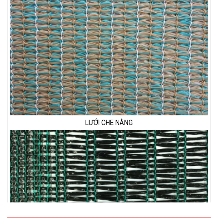
LƯỚI CHẮN CHIM
LƯỚI CHE NẮNG
LƯỚI PHƠI NÔNG SẢN