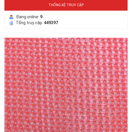
THỐNG KÊ TRUY CẬP
LƯỚI CHE NẮNG
Đang online:
9
Tổng truy cập:
449397
LƯỚI HÀNG RÀO HÌNH VUÔNG
LƯỚI CHẮN CHIM