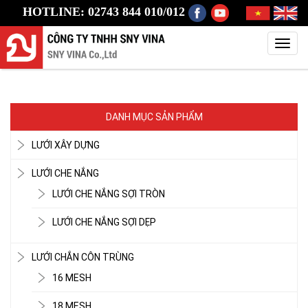
HOTLINE: 02743 844 010/012
Toggl
navig
DANH MỤC SẢN PHẨM
LƯỚI XÂY DỰNG
LƯỚI CHE NẮNG
LƯỚI CHE NẮNG SỢI TRÒN
LƯỚI CHE NẮNG SỢI DẸP
LƯỚI CHẮN CÔN TRÙNG
16 MESH
18 MESH