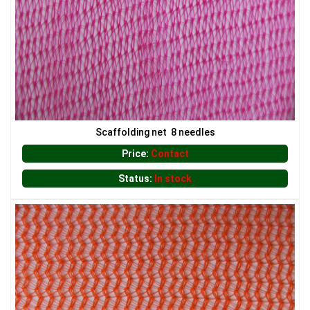
LƯỚI HÀNG RÀO HÌNH VUÔNG
Scaffolding net 8 needles
Price:
Contact
Status:
In stock
LƯỚI CHE NẮNG