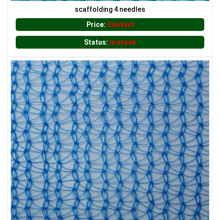
scaffolding 4 needles
Price:
Contact
Status:
In stock
LƯỚI CHẮN CHIM
LƯỚI CHẮN ĐỘNG VẬT