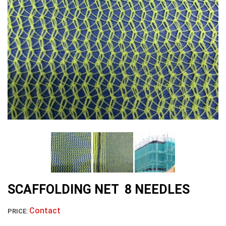
LƯỚI NUÔI TRỒNG HẢI SẢN
SCAFFOLDING NET 8 NEEDLES
LƯỚI CHẮN GIÓ
Contact
PRICE: