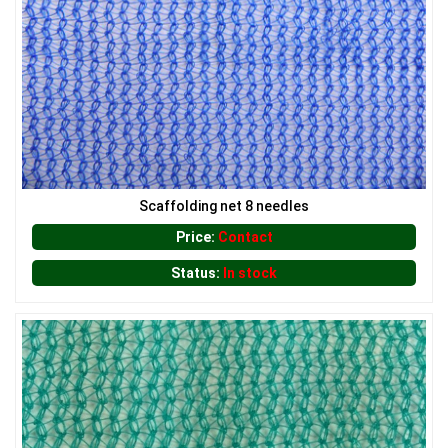
Scaffolding net 8 needles
Price:
Contact
LƯỚI CHẮN CÔN TRÙNG
LƯỚI CHẮN NẮNG
Status:
In stock