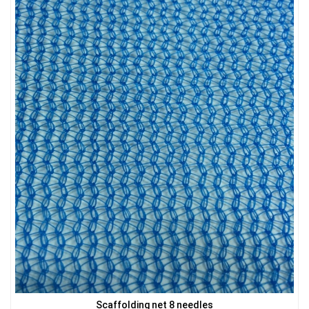
LƯỚI NUÔI TRỒNG HẢI SẢN
LƯỚI CHE NẮNG
Scaffolding net 8 needles