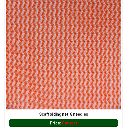
LƯỚI HÀNG RÀO HÌNH CHỮ NHẬT
Scaffolding net 8 needles
Price:
Contact