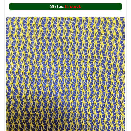
Status:
In stock
LƯỚI CHẮN CHIM
LƯỚI CHẮN NẮNG