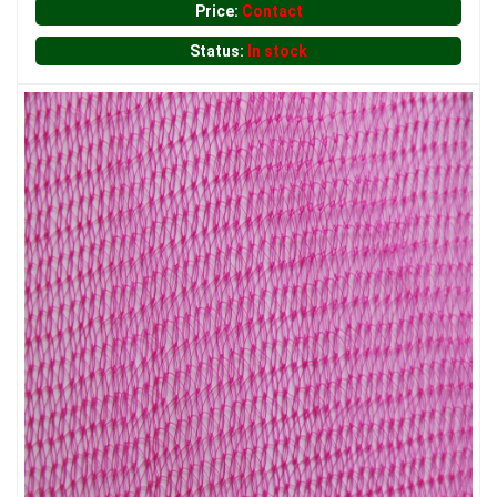
Price:
Contact
Status:
In stock
LƯỚI XÂY DỰNG