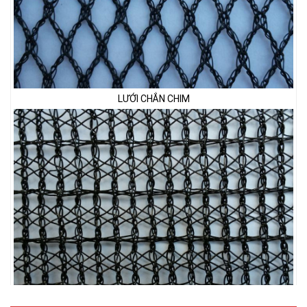
LƯỚI CHẮN CHIM
LƯỚI PHƠI NÔNG SẢN