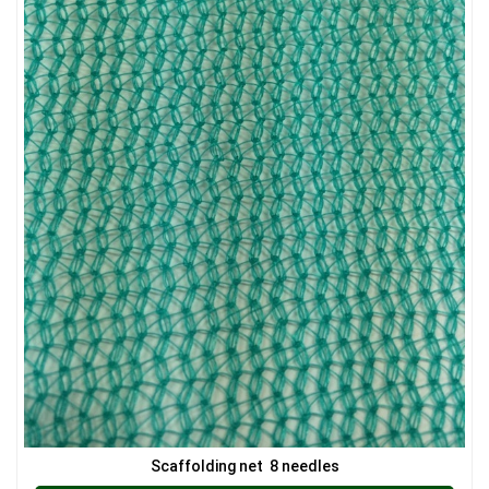
LƯỚI CHE NẮNG
LƯỚI CHẮN ĐỘNG VẬT
Scaffolding net 8 needles