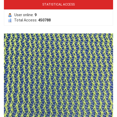
STATISTICAL ACCESS
User online:
9
Total Access:
450788
LƯỚI HÀNG RÀO HÌNH VUÔNG