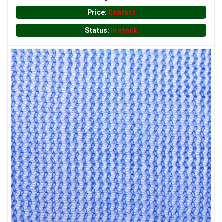
Price:
Contact
Status:
In stock
LƯỚI CHẮN GIÓ
LƯỚI HÀNG RÀO HÌNH CHỮ NHẬT
LƯỚI CHẮN CÔN TRÙNG
LƯỚI CHẮN CHIM