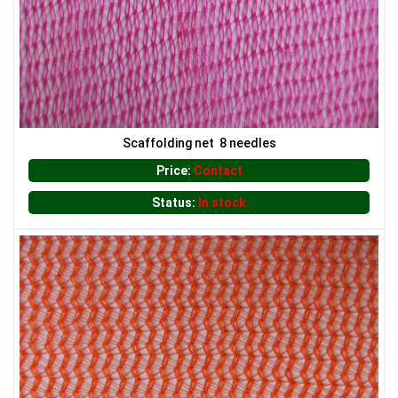
LƯỚI XÂY DỰNG
Scaffolding net 8 needles
Price:
Contact
Status:
In stock
LƯỚI HÀNG RÀO HÌNH VUÔNG