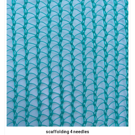
LƯỚI CHE NẮNG
LƯỚI CHE NẮNG
LƯỚI CHẮN ĐỘNG VẬT
scaffolding 4 needles