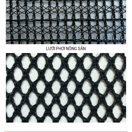
LƯỚI PHƠI NÔNG SẢN
LƯỚI HÀNG RÀO HÌNH VUÔNG