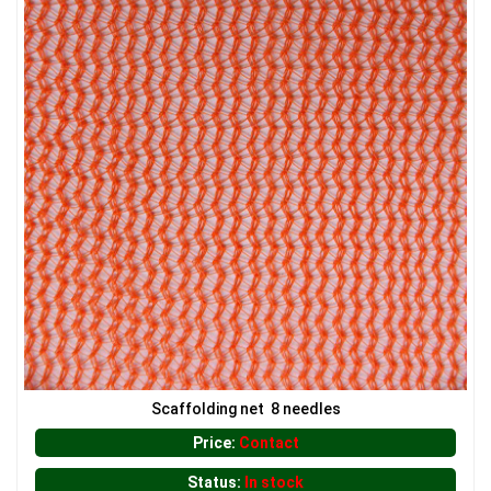
LƯỚI CHE NẮNG
Scaffolding net 8 needles
Price:
Contact
Status:
In stock