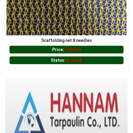
Scaffolding net 8 needles
Price:
Contact
Status:
In stock
LƯỚI CHẮN NẮNG