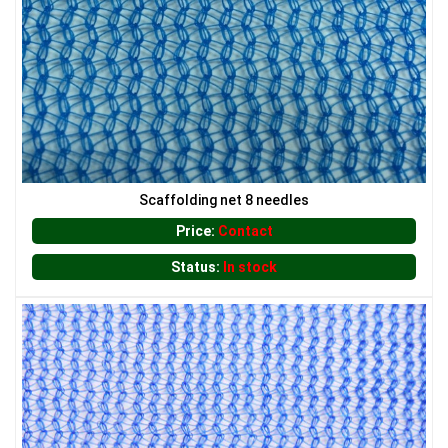
LƯỚI CHẮN CHIM
LƯỚI HÀNG RÀO HÌNH VUÔNG
Scaffolding net 8 needles
Price:
Contact
Status:
In stock
LƯỚI PHƠI NÔNG SẢN
LƯỚI CHE NẮNG