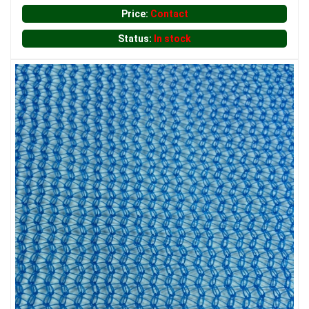
Price:
Contact
Status:
In stock
LƯỚI CHE NẮNG
LƯỚI XÂY DỰNG