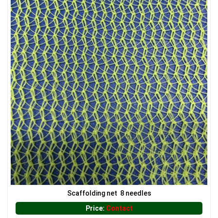
LƯỚI CHẮN CÔN TRÙNG
LƯỚI CHE NẮNG
Scaffolding net 8 needles
Price:
Contact