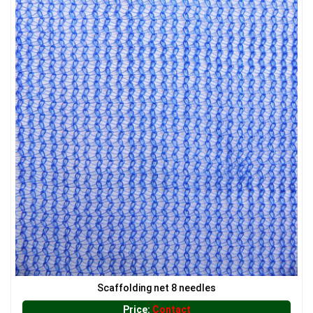
LƯỚI HÀNG RÀO HÌNH VUÔNG
LƯỚI HÀNG RÀO HÌNH CHỮ NHẬT
Scaffolding net 8 needles
Price:
Contact