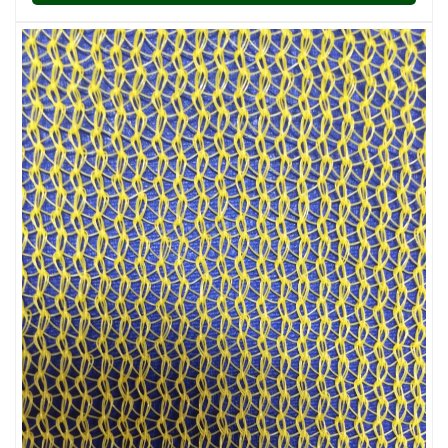
LƯỚI HÀNG RÀO HÌNH CHỮ NHẬT
LƯỚI CHẮN CHIM