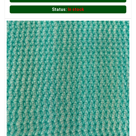
LƯỚI NUÔI TRỒNG HẢI SẢN
Status:
In stock
LƯỚI CHẮN CHIM
LƯỚI CHẮN GIÓ
LƯỚI CHẮN NẮNG