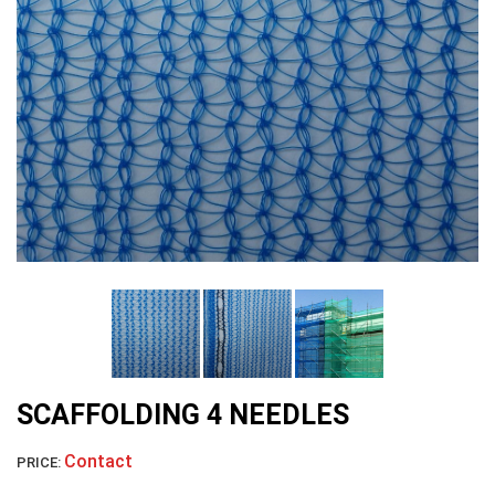
LƯỚI CHẮN GIÓ
LƯỚI CHẮN CÔN TRÙNG
SCAFFOLDING 4 NEEDLES
Contact
PRICE: