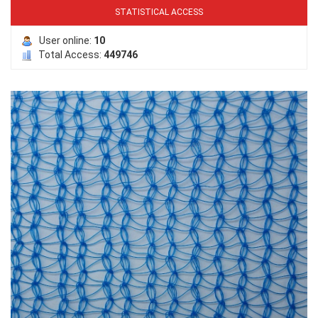
STATISTICAL ACCESS
User online:
10
Total Access:
449746
LƯỚI NUÔI TRỒNG HẢI SẢN