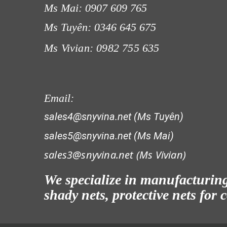
Ms Mai: 0907 609 765
LƯỚI CHẮN GIÓ
Ms Tuyên: 0346 645 675
Ms Vivian: 0982 755 635
LƯỚI PHƠI NÔNG SẢN
Email:
LƯỚI CHẮN CÔN TRÙNG
sales4@snyvina.net (Ms Tuyên)
sales5@snyvina.net (Ms Mai)
LƯỚI HÀNG RÀO HÌNH VUÔNG
sales3@snyvina.net (
Ms Vivian)
We specialize in manufacturing 
shady nets, protective nets for
LƯỚI CHẮN CÔN TRÙNG