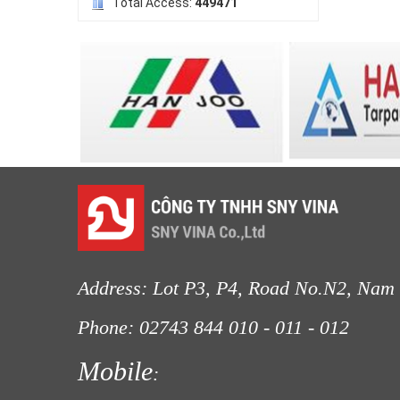
Total Access:
449471
LƯỚI HÀNG RÀO HÌNH VUÔNG
LƯỚI CHE NẮNG
LƯỚI NUÔI TRỒNG HẢI SẢN
Address: Lot P3, P4, Road No.N2, Nam 
LƯỚI CHẮN CHIM
Phone: 02743 844
010 - 011 - 012
Fax
Mobile
: