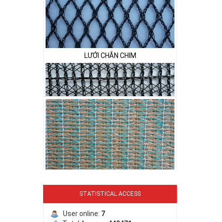
LƯỚI CHẮN CHIM
LƯỚI PHƠI NÔNG SẢN
LƯỚI CHE NẮNG
STATISTICAL ACCESS
User online:
7