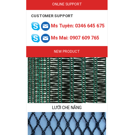
ONLINE SUPPORT
CUSTOMER SUPPORT
Ms Tuyên: 0346 645 675
Ms Mai: 0907 609 765
LƯỚI CHE NẮNG
NEW PRODUCT
LƯỚI CHE NẮNG