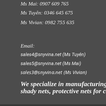
Ms Mai: 0907 609 765
Ms Tuyên: 0346 645 675
Ms Vivian: 0982 755 635
LƯỚI CHẮN GIÓ
LƯỚI CHE NẮNG
Email:
sales4@snyvina.net (Ms Tuyên)
sales5@snyvina.net (Ms Mai)
sales3@snyvina.net (
Ms Vivian)
We specialize in manufacturing 
LƯỚI CHẮN CÔN TRÙNG
shady nets, protective nets for
LƯỚI CHẮN CHIM