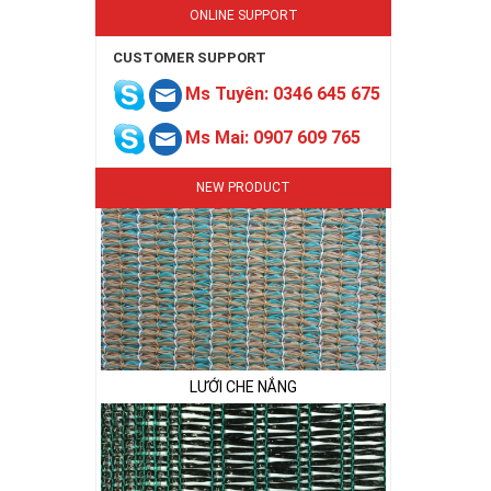
ONLINE SUPPORT
CUSTOMER SUPPORT
Ms Tuyên: 0346 645 675
Ms Mai: 0907 609 765
NEW PRODUCT
LƯỚI CHE NẮNG