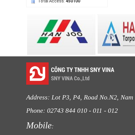
Total Access:
450100
LƯỚI PHƠI NÔNG SẢN
LƯỚI HÀNG RÀO HÌNH VUÔNG
Address: Lot P3, P4, Road No.N2, Nam 
Phone: 02743 844
010 - 011 - 012
Fax
Mobile
LƯỚI NUÔI TRỒNG HẢI SẢN
:
LƯỚI CHE NẮNG