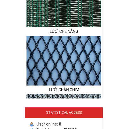
LƯỚI CHE NẮNG
LƯỚI CHẮN CHIM
STATISTICAL ACCESS
User online:
8