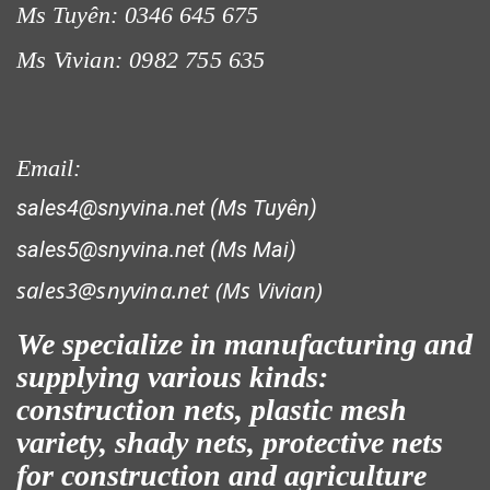
Ms Tuyên: 0346 645 675
Ms Vivian: 0982 755 635
LƯỚI CHẮN GIÓ
Email:
sales4@snyvina.net (Ms Tuyên)
sales5@snyvina.net (Ms Mai)
sales3@snyvina.net (
Ms Vivian)
LƯỚI HÀNG RÀO HÌNH VUÔNG
We specialize in manufacturing and
supplying various kinds:
construction nets, plastic mesh
variety, shady nets, protective nets
LƯỚI CHẮN CÔN TRÙNG
for construction and agriculture