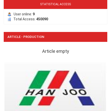
STATISTICAL ACCESS
User online:
9
Total Access:
450090
LƯỚI PHƠI NÔNG SẢN
ARTICLE - PRODUCTION
Article empty
LƯỚI CHE NẮNG
LƯỚI HÀNG RÀO HÌNH VUÔNG