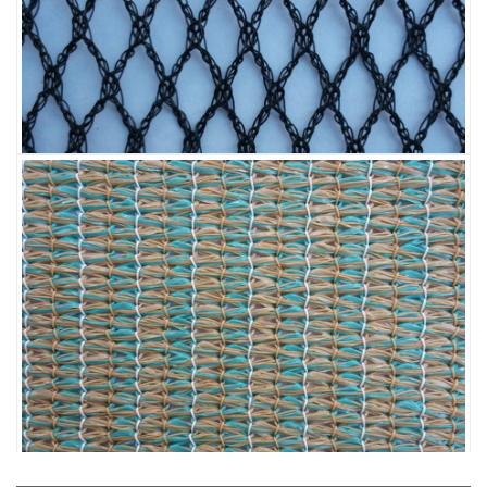
LƯỚI CHẮN CHIM
LƯỚI CHE NẮNG