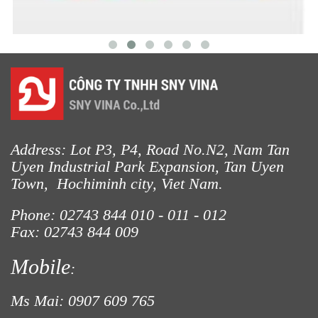
LƯỚI CHẮN CHIM
Address: Lot P3, P4, Road No.N2, Nam Tan
Uyen Industrial Park Expansion, Tan Uyen
LƯỚI NUÔI TRỒNG HẢI SẢN
Town, Hochiminh city, Viet Nam.
Phone: 02743 844
010 - 011 - 012
Fax: 02743 844 009
Mobile
:
Ms Mai: 0907 609 765
LƯỚI PHƠI NÔNG SẢN