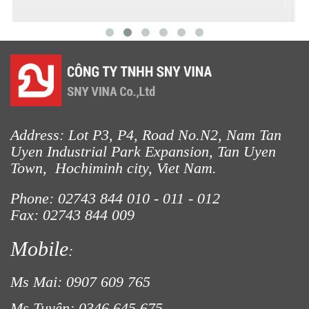
LƯỚI CHẮN GIÓ
Address: Lot P3, P4, Road No.N2, Nam Tan
Uyen Industrial Park Expansion, Tan Uyen
Town, Hochiminh city, Viet Nam.
LƯỚI HÀNG RÀO HÌNH VUÔNG
Phone: 02743 844
010 - 011 - 012
Fax: 02743 844 009
Mobile
:
LƯỚI CHẮN CÔN TRÙNG
Ms Mai: 0907 609 765
Ms Tuyên: 0346 645 675