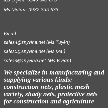
Ms Vivian: 0982 755 635
LƯỚI NUÔI TRỒNG HẢI SẢN
Email:
sales4@snyvina.net (Ms Tuyên)
sales5@snyvina.net (Ms Mai)
LƯỚI CHẮN CÔN TRÙNG
sales3@snyvina.net (
Ms Vivian)
We specialize in manufacturing and
supplying various kinds:
construction nets, plastic mesh
variety, shady nets, protective nets
for construction and agriculture
LƯỚI CHẮN GIÓ