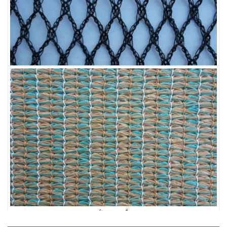
LƯỚI CHẮN CHIM
LƯỚI CHE NẮNG