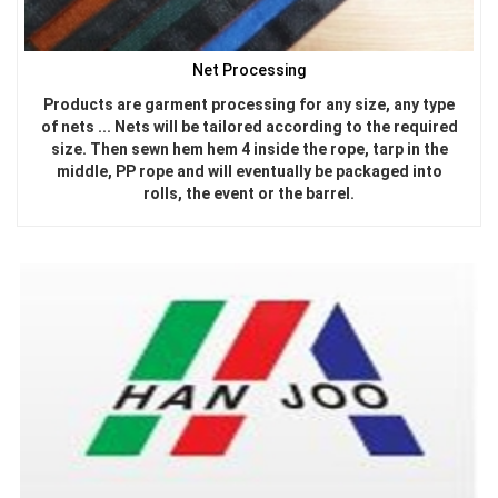
Net Processing
Products are garment processing for any size, any type
LƯỚI CHẮN CHIM
of nets ... Nets will be tailored according to the required
size. Then sewn hem hem 4 inside the rope, tarp in the
middle, PP rope and will eventually be packaged into
rolls, the event or the barrel.
LƯỚI NUÔI TRỒNG HẢI SẢN
LƯỚI PHƠI NÔNG SẢN