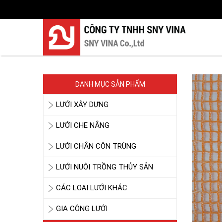
DANH MỤC SẢN PHẨM
LƯỚI XÂY DỰNG
LƯỚI CHE NẮNG
LƯỚI CHẮN CÔN TRÙNG
LƯỚI NUÔI TRỒNG THỦY SẢN
CÁC LOẠI LƯỚI KHÁC
GIA CÔNG LƯỚI