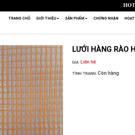
HOTL
TRANG CHỦ
GIỚI THIỆU
SẢN PHẨM
CHỨNG NHẬN
HOẠT
LƯỚI HÀNG RÀO 
Liên hệ
GIÁ:
Còn hàng
TÌNH TRẠNG: