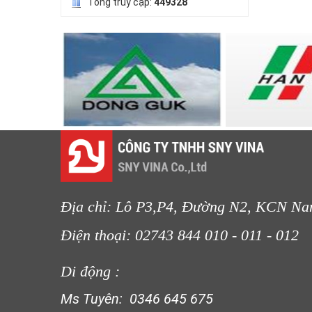
Tổng truy cập:
449328
LƯỚI HÀNG RÀO HÌNH VUÔNG
LƯỚI CHE NẮNG
LƯỚI NUÔI TRỒNG HẢI SẢN
LƯỚI CHẮN CHIM
Địa chỉ: Lô P3,P4, Đường N2, KCN Na
Điện thoại: 02743 844 010 - 011 
Di động :
LƯỚI CHẮN GIÓ
Ms Tuyên: 0346 645 675