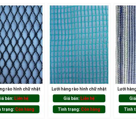
ng rào hình chữ nhật
Lưới hàng rào hình chữ nhật
Lưới hàng
iá bán:
Liên hệ
Giá bán:
Liên hệ
Giá
h trạng:
Còn hàng
Tình trạng:
Còn hàng
Tình 