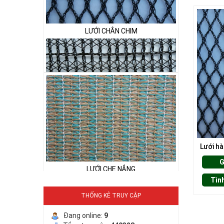
LƯỚI CHẮN CHIM
LƯỚI PHƠI NÔNG SẢN
Lưới hà
LƯỚI CHE NẮNG
G
Tìn
THỐNG KÊ TRUY CẬP
Đang online:
9