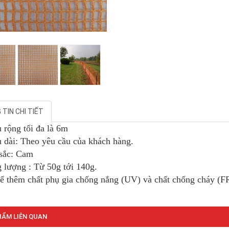
TIN CHI TIẾT
u rộng tối đa là 6m
u dài: Theo yêu cầu của khách hàng.
sắc: Cam
g lượng : Từ 50g tới 140g.
hể thêm chất phụ gia chống nắng (UV) và chất chống cháy (F
ẨM LIÊN QUAN