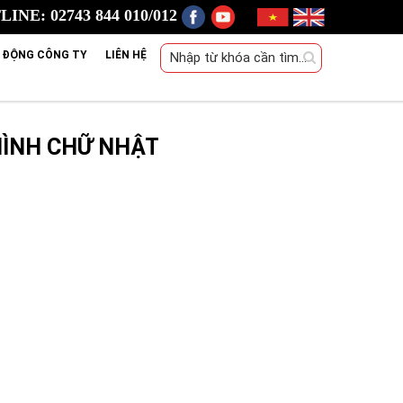
INE: 02743 844 010/012
 ĐỘNG CÔNG TY
LIÊN HỆ
HÌNH CHỮ NHẬT