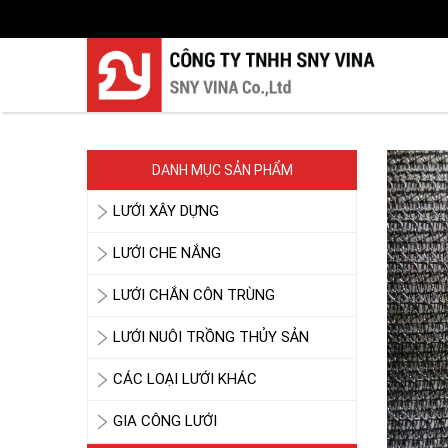
DANH MỤC SẢN PHẨM
LƯỚI XÂY DỰNG
LƯỚI CHE NẮNG
LƯỚI CHẮN CÔN TRÙNG
LƯỚI NUÔI TRỒNG THỦY SẢN
CÁC LOẠI LƯỚI KHÁC
GIA CÔNG LƯỚI
LƯỚI CHE NẮNG