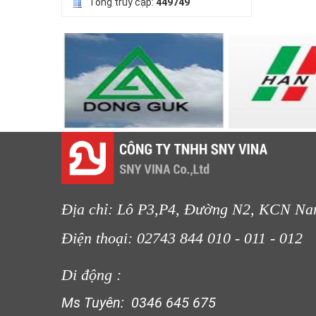
Tổng truy cập:
449749
LƯỚI NUÔI TRỒNG HẢI SẢN
LƯỚI CHE NẮNG
Địa chỉ: Lô P3,P4, Đường N2, KCN Na
LƯỚI CHẮN GIÓ
LƯỚI CHE NẮNG
Điện thoại: 02743 844 010 - 011 
Di động :
Ms Tuyên: 0346 645 675