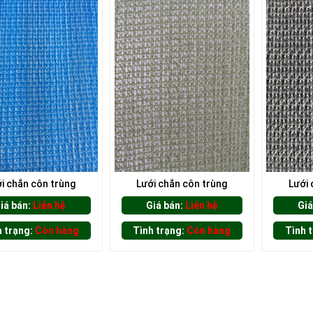
i chắn côn trùng
Lưới chắn côn trùng
Lưới 
iá bán:
Liên hệ
Giá bán:
Liên hệ
Giá
h trạng:
Còn hàng
Tình trạng:
Còn hàng
Tình 