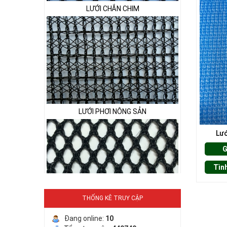
LƯỚI PHƠI NÔNG SẢN
Lướ
G
Tìn
LƯỚI HÀNG RÀO HÌNH VUÔNG
THỐNG KÊ TRUY CẬP
Đang online:
10