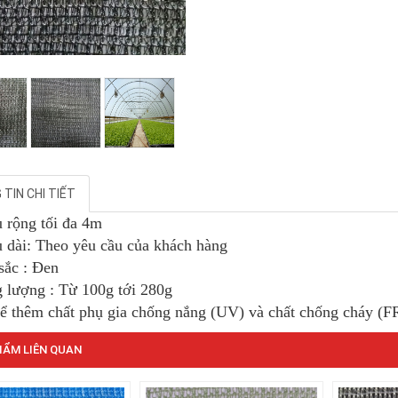
TIN CHI TIẾT
u rộng tối đa 4m
u dài: Theo yêu cầu của khách hàng
sắc : Đen
g lượng : Từ 100g tới 280g
hể thêm chất phụ gia chống nắng (UV) và chất chống cháy (F
ẨM LIÊN QUAN