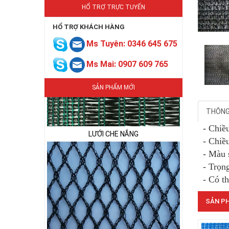
HỔ TRỢ TRỰC TUYẾN
HỔ TRỢ KHÁCH HÀNG
Ms Tuyên: 0346 645 675
Ms Mai: 0907 609 765
SẢN PHẨM MỚI
LƯỚI CHE NẮNG
THÔNG 
- Chiề
- Chiề
- Màu 
- Trọn
- Có t
LƯỚI CHẮN CHIM
SẢN PH