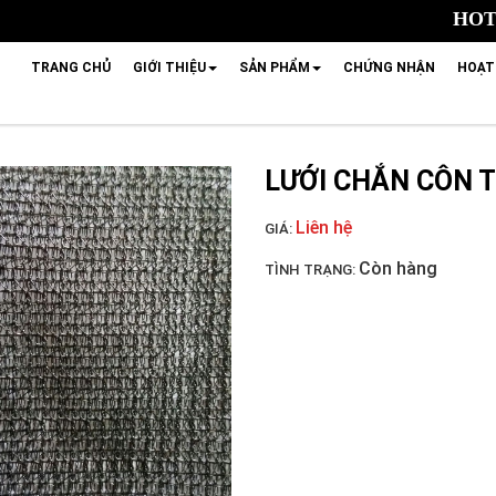
HOTL
TRANG CHỦ
GIỚI THIỆU
SẢN PHẨM
CHỨNG NHẬN
HOẠT
LƯỚI CHẮN CÔN 
Liên hệ
GIÁ:
Còn hàng
TÌNH TRẠNG: