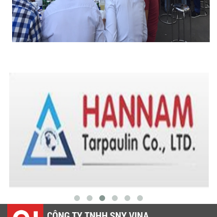
LƯỚI HÀNG RÀO HÌNH VUÔNG
LƯỚI CHE NẮNG
LƯỚI CHE NẮNG