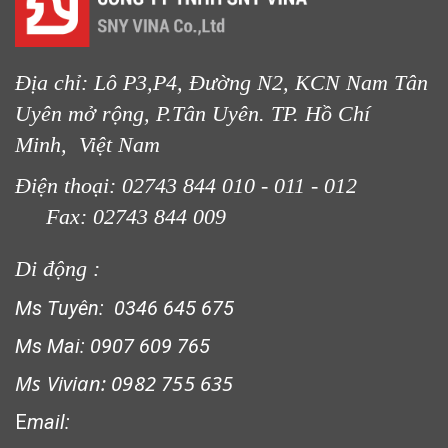
LƯỚI CHẮN ĐỘNG VẬT
Địa chỉ: Lô P3,P4, Đường N2, KCN Nam Tân
Uyên mở rộng, P.Tân Uyên. TP. Hồ Chí
Minh, Việt Nam
LƯỚI HÀNG RÀO HÌNH CHỮ NHẬT
Điện thoại: 02743 844 010 - 011 - 012
Fax: 02743 844 009
Di động :
Ms Tuyên: 0346 645 675
LƯỚI XÂY DỰNG
Ms Mai: 0907 609 765
Ms Vivian: 0982 755 635
E
mail: