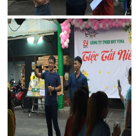
LƯỚI HÀNG RÀO HÌNH VUÔNG
LƯỚI CHẮN CÔN TRÙNG
LƯỚI NUÔI TRỒNG HẢI SẢN