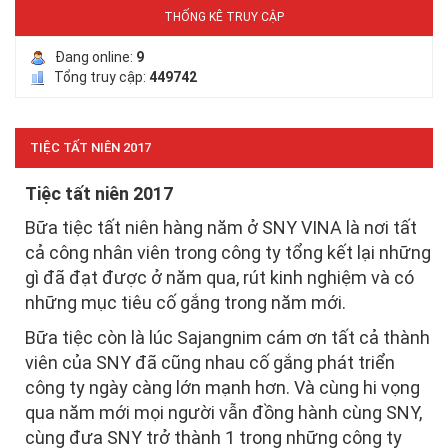
THỐNG KÊ TRUY CẬP
Đang online:
9
Tổng truy cập:
449742
LƯỚI CHE NẮNG
TIỆC TẤT NIÊN 2017
Tiệc tất niên 2017
Bữa tiệc tất niên hàng năm ở SNY VINA là nơi tất
cả công nhân viên trong công ty tổng kết lại những
gì đã đạt được ở năm qua, rút kinh nghiệm và có
LƯỚI HÀNG RÀO HÌNH VUÔNG
những mục tiêu cố gắng trong năm mới.
Bữa tiệc còn là lúc Sajangnim cám ơn tất cả thành
viên của SNY đã cũng nhau cố gắng phát triển
công ty ngày càng lớn mạnh hơn. Và cùng hi vọng
qua năm mới mọi người vẫn đồng hành cùng SNY,
cùng đưa SNY trở thành 1 trong những công ty
LƯỚI CHE NẮNG