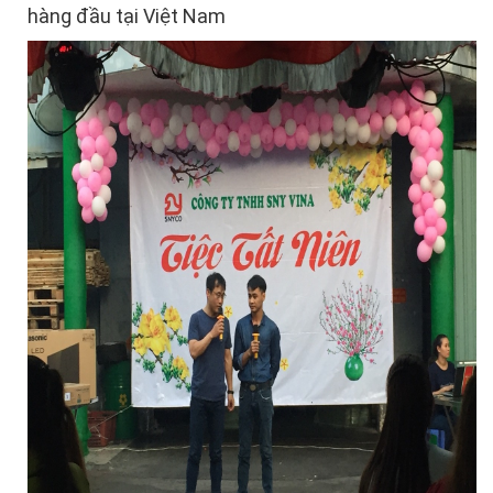
hàng đầu tại Việt Nam
LƯỚI NUÔI TRỒNG HẢI SẢN
LƯỚI CHẮN CHIM
LƯỚI CHẮN GIÓ