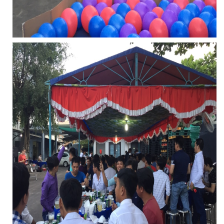
LƯỚI CHẮN CÔN TRÙNG
LƯỚI XÂY DỰNG
LƯỚI CHẮN CÔN TRÙNG