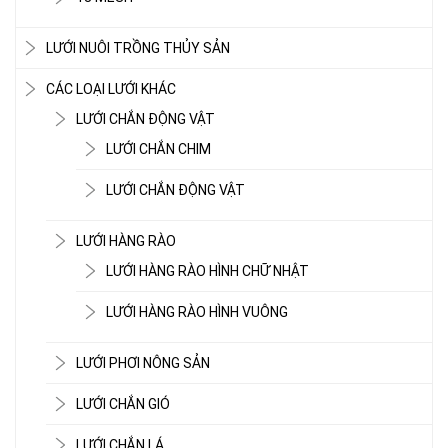
LƯỚI NUÔI TRỒNG THỦY SẢN
CÁC LOẠI LƯỚI KHÁC
LƯỚI CHẮN ĐỘNG VẬT
LƯỚI CHẮN CHIM
LƯỚI CHẮN ĐỘNG VẬT
LƯỚI HÀNG RÀO
LƯỚI HÀNG RÀO HÌNH CHỮ NHẬT
LƯỚI HÀNG RÀO HÌNH VUÔNG
LƯỚI PHƠI NÔNG SẢN
LƯỚI CHẮN GIÓ
LƯỚI CHE NẮNG
LƯỚI CHẮN LÁ