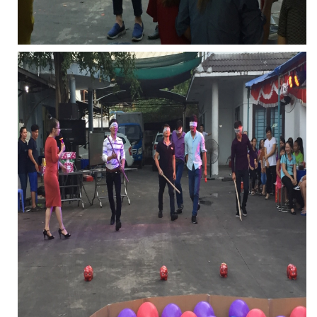
LƯỚI CHE NẮNG
LƯỚI CHẮN GIÓ
LƯỚI CHẮN ĐỘNG VẬT