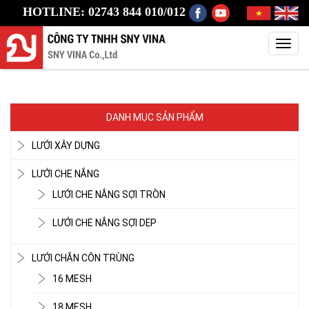
HOTLINE: 02743 844 010/012
Toggl
navig
DANH MỤC SẢN PHẨM
LƯỚI XÂY DỰNG
LƯỚI CHE NẮNG
LƯỚI CHE NẮNG SỢI TRÒN
LƯỚI CHE NẮNG SỢI DẸP
LƯỚI CHẮN CÔN TRÙNG
16 MESH
18 MESH