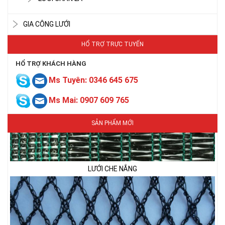
GIA CÔNG LƯỚI
HỔ TRỢ TRỰC TUYẾN
HỔ TRỢ KHÁCH HÀNG
Ms Tuyên: 0346 645 675
Ms Mai: 0907 609 765
SẢN PHẨM MỚI
LƯỚI CHE NẮNG