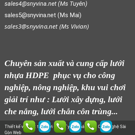
sales4@snyvina.net (Ms Tuyên)
LƯỚI CHẮN CHIM
sales5@snyvina.net (Ms Mai)
sales3@snyvina.net (
Ms Vivian)
LƯỚI HÀNG RÀO HÌNH VUÔNG
Chuyên sản xuất và cung cấp lưới
nhựa HDPE phục vụ cho công
nghiệp, nông nghiệp, khu vui chơi
giải trí như : Lưới xây dựng, lưới
LƯỚI CHẮN NẮNG
che nắng, lưới chắn côn trùng...
Thiết kế và phát triển bởi
Công Ty CP Phát Triển Công Nghệ Sài
Gòn Web