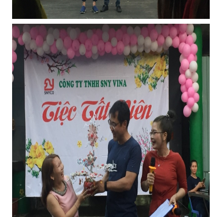
LƯỚI PHƠI NÔNG SẢN
LƯỚI CHẮN CÔN TRÙNG