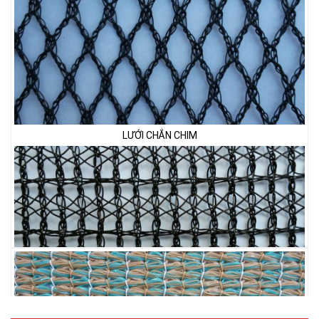
LƯỚI CHẮN CHIM
LƯỚI PHƠI NÔNG SẢN