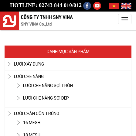
HOTLINE: 02743 844 010/012
Toggl
navig
DANH MỤC SẢN PHẨM
LƯỚI XÂY DỰNG
LƯỚI CHE NẮNG
LƯỚI CHE NẮNG SỢI TRÒN
LƯỚI CHE NẮNG SỢI DẸP
LƯỚI CHẮN CÔN TRÙNG
16 MESH
18 MESH