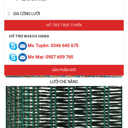
GIA CÔNG LƯỚI
HỔ TRỢ TRỰC TUYẾN
HỔ TRỢ KHÁCH HÀNG
Ms Tuyên: 0346 645 675
LƯỚI CHE NẮNG
Ms Mai: 0907 609 765
SẢN PHẨM MỚI