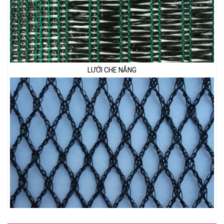
LƯỚI CHE NẮNG
LƯỚI CHẮN CHIM