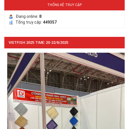
THỐNG KÊ TRUY CẬP
Đang online:
8
Tổng truy cập:
449357
VIETFISH 2025 TIME: 20-22/8/2025
LƯỚI PHƠI NÔNG SẢN