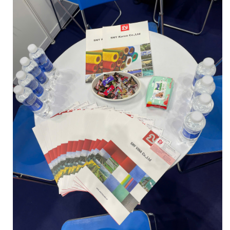
LƯỚI CHẮN CÔN TRÙNG
LƯỚI CHẮN CÔN TRÙNG