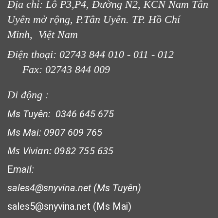
Địa chỉ: Lô P3,P4, Đường N2, KCN Nam Tân
Uyên mở rộng, P.Tân Uyên. TP. Hồ Chí
Minh, Việt Nam
LƯỚI CHẮN ĐỘNG VẬT
Điện thoại: 02743 844 010 - 011 - 012
Fax: 02743 844 009
Di động :
Ms Tuyên: 0346 645 675
Ms Mai: 0907 609 765
Ms Vivian: 0982 755 635
E
mail:
LƯỚI XÂY DỰNG
sales4@snyvina.net (Ms Tuyên)
sales5@snyvina.net (Ms Mai)