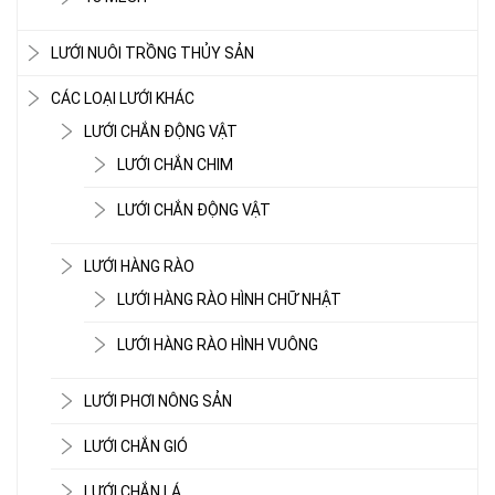
LƯỚI NUÔI TRỒNG THỦY SẢN
CÁC LOẠI LƯỚI KHÁC
LƯỚI CHẮN ĐỘNG VẬT
LƯỚI CHẮN CHIM
LƯỚI CHẮN ĐỘNG VẬT
LƯỚI HÀNG RÀO
LƯỚI HÀNG RÀO HÌNH CHỮ NHẬT
LƯỚI HÀNG RÀO HÌNH VUÔNG
LƯỚI PHƠI NÔNG SẢN
LƯỚI CHẮN GIÓ
LƯỚI CHẮN LÁ