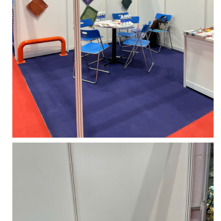
LƯỚI HÀNG RÀO HÌNH VUÔNG
LƯỚI NUÔI TRỒNG HẢI SẢN