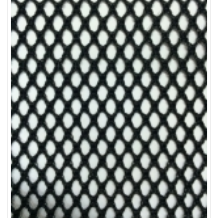
LƯỚI CHẮN CÔN TRÙNG
LƯỚI CHẮN CÔN TRÙNG