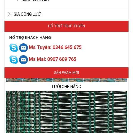
GIA CÔNG LƯỚI
HỔ TRỢ TRỰC TUYẾN
HỔ TRỢ KHÁCH HÀNG
Ms Tuyên: 0346 645 675
Ms Mai: 0907 609 765
LƯỚI CHE NẮNG
SẢN PHẨM MỚI