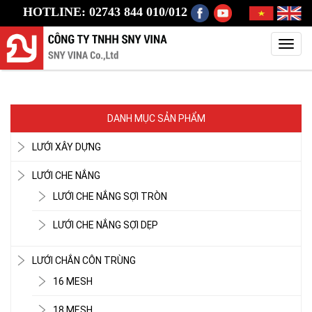
HOTLINE: 02743 844 010/012
Toggl
navig
DANH MỤC SẢN PHẨM
LƯỚI XÂY DỰNG
LƯỚI CHE NẮNG
LƯỚI CHE NẮNG SỢI TRÒN
LƯỚI CHE NẮNG SỢI DẸP
LƯỚI CHẮN CÔN TRÙNG
16 MESH
18 MESH