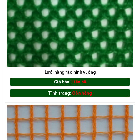
LƯỚI CHẮN ĐỘNG VẬT
Lưới hàng rào hình vuông
Giá bán:
Liên hệ
Tình trạng:
Còn hàng
LƯỚI XÂY DỰNG