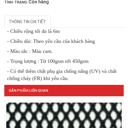
Còn hàng
TÌNH TRẠNG:
THÔNG TIN CHI TIẾT
- Chiều rộng tối đa là 6m
- Chiều dài: Theo yêu cầu của khách hàng
- Màu sắc : Màu cam.
- Trọng lượng :
Từ 100gsm tới 450gsm
- Có thể thêm chất phụ gia chống nắng (UV) và chất
LƯỚI CHẮN GIÓ
chống cháy (FR) khi yêu cầu.
SẢN PHẨM LIÊN QUAN