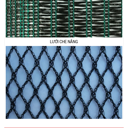
LƯỚI CHE NẮNG
LƯỚI CHẮN CHIM