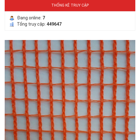
THỐNG KÊ TRUY CẬP
Đang online:
7
Tổng truy cập:
449647
LƯỚI PHƠI NÔNG SẢN