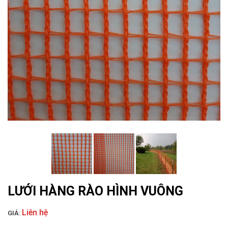
LƯỚI HÀNG RÀO HÌNH VUÔNG
LƯỚI HÀNG RÀO HÌNH VUÔNG
LƯỚI NUÔI TRỒNG HẢI SẢN
Liên hệ
GIÁ: