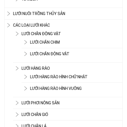
LƯỚI NUÔI TRỒNG THỦY SẢN
CÁC LOẠI LƯỚI KHÁC
LƯỚI CHẮN ĐỘNG VẬT
LƯỚI CHẮN CHIM
LƯỚI CHẮN ĐỘNG VẬT
LƯỚI HÀNG RÀO
LƯỚI HÀNG RÀO HÌNH CHỮ NHẬT
LƯỚI HÀNG RÀO HÌNH VUÔNG
LƯỚI PHƠI NÔNG SẢN
LƯỚI CHẮN GIÓ
LƯỚI CHẮN LÁ